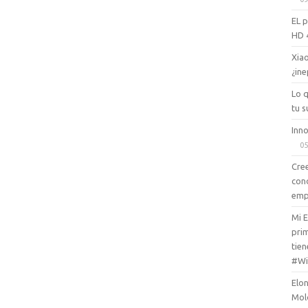
EL 
HD 
Xiao
¿ine
Lo 
tu s
Inno
05
Cree
con
emp
Mi 
prim
tien
#Wi
Elon
Mol