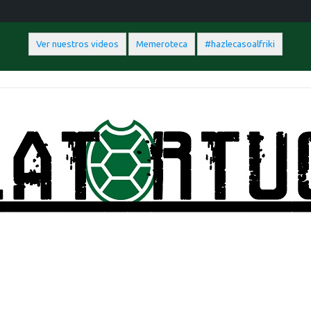
Ver nuestros videos
Memeroteca
#hazlecasoalfriki