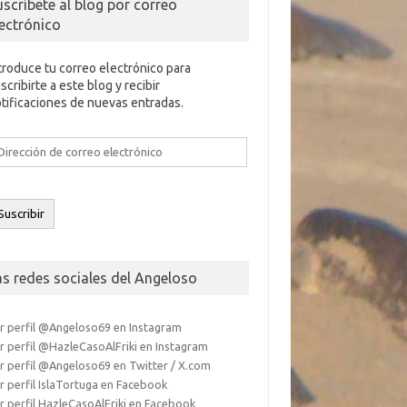
uscríbete al blog por correo
lectrónico
troduce tu correo electrónico para
scribirte a este blog y recibir
tificaciones de nuevas entradas.
rección
e
rreo
ectrónico
Suscribir
as redes sociales del Angeloso
r perfil @Angeloso69 en Instagram
r perfil @HazleCasoAlFriki en Instagram
r perfil @Angeloso69 en Twitter / X.com
r perfil IslaTortuga en Facebook
r perfil HazleCasoAlFriki en Facebook