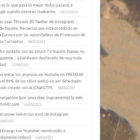
 es lo que pasa (o mejor dicho pasara) a
gle cuando intentan chulearme
29/12/2024
o usar Threads (El Twitter de Instagram)
de España. Recuerda que esta prohibido en
a Europa por las «utoridades» de Proteccion de
os Corruptos
08/07/2023
ho cuidado con las Smart TV Xiaomi, Espias no,
siguiente… y hardware desfasado de muy mala
dad.
12/06/2023
o evitar los anuncios en Youtube sin PREMIUM
n el 99% de los sitios webs) sin ser detectado.
culo creado con IA (ChatGTP).
08/06/2023
cargaron» (por unos dias, logicamente) la web
moHD.com
24/05/2023
o poner link en tus post de Instagram
/04/2023
 Draugr, ese Youtuber mentirosillo o
illamente imbecil
26/04/2023