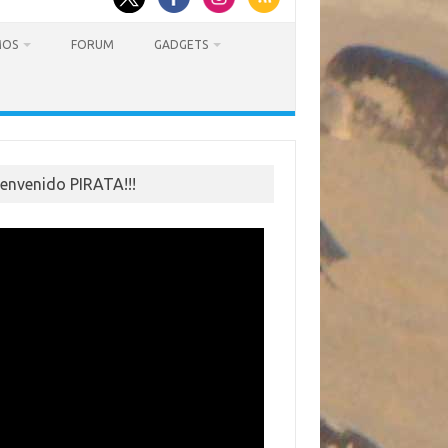
MOS
FORUM
GADGETS
ienvenido PIRATA!!!