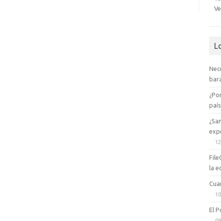
Ve
L
Nec
bara
¿Po
paí
¿Sa
expe
12
File
la e
Cua
10
El P
09