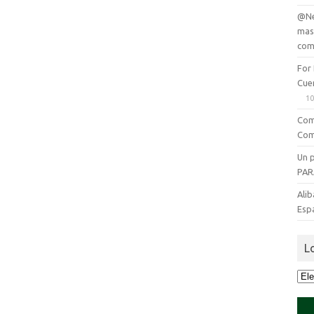
@Ne
mas
com
For
Cue
10
Com
Com
Un 
PAR
Alib
Esp
L
Lo
que
se