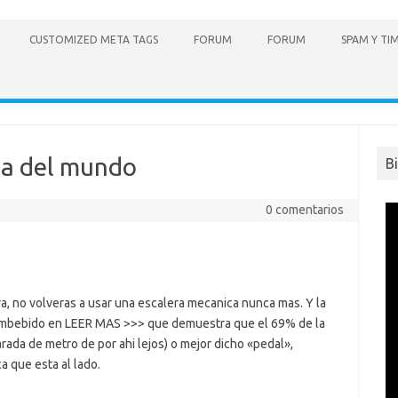
CUSTOMIZED META TAGS
FORUM
FORUM
SPAM Y TI
da del mundo
B
0 comentarios
, no volveras a usar una escalera mecanica nunca mas. Y la
embebido en LEER MAS >>> que demuestra que el 69% de la
ada de metro de por ahi lejos) o mejor dicho «pedal»,
a que esta al lado.