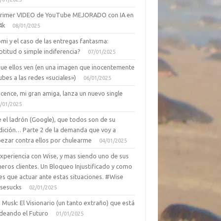
primer VIDEO de YouTube MEJORADO con IA en
4k
08/01/2025
mi y el caso de las entregas fantasma:
ptitud o simple indiferencia?
07/01/2025
que ellos ven (en una imagen que inocentemente
ubes a las redes «suciales»)
06/01/2025
cence, mi gran amiga, lanza un nuevo single
/01/2025
 el ladrón (Google), que todos son de su
dición… Parte 2 de la demanda que voy a
ezar contra ellos por chulearme
04/01/2025
Experiencia con Wise, y mas siendo uno de sus
eros clientes. Un Bloqueo Injustificado y como
es que actuar ante estas situaciones. #Wise
sesucks
02/01/2025
 Musk: El Visionario (un tanto extraño) que está
deando el Futuro
01/01/2025