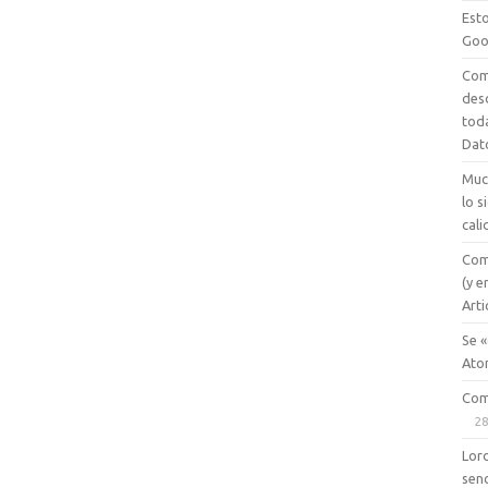
Esto
Goo
Com
des
tod
Dat
Muc
lo 
cali
Com
(y e
Arti
Se «
Ato
Com
28
Lord
senc