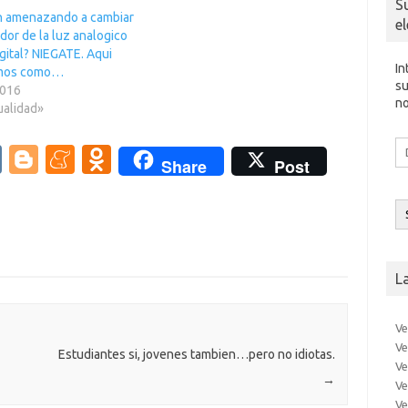
S
n amenazando a cambiar
e
dor de la luz analogico
igital? NIEGATE. Aqui
In
amos como…
su
2016
no
ualidad»
Di
V
Bl
M
O
d
Share
Post
co
K
o
e
d
el
g
n
n
g
e
o
er
a
kl
L
m
as
e
sn
Ve
Ve
ik
Estudiantes si, jovenes tambien…pero no idiotas.
Ve
→
i
Ve
Ve