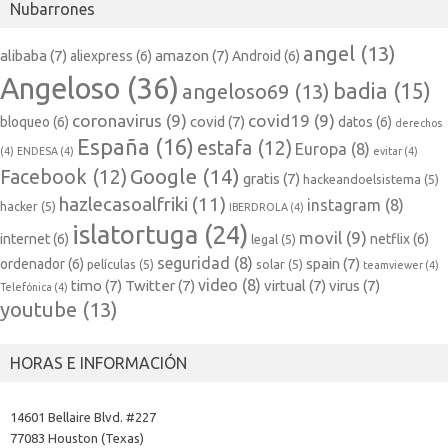
Nubarrones
angel
(13)
alibaba
(7)
amazon
(7)
aliexpress
(6)
Android
(6)
Angeloso
(36)
badia
(15)
angeloso69
(13)
coronavirus
(9)
covid19
(9)
covid
(7)
bloqueo
(6)
datos
(6)
derechos
España
(16)
estafa
(12)
Europa
(8)
(4)
ENDESA
(4)
evitar
(4)
Google
(14)
Facebook
(12)
gratis
(7)
hackeandoelsistema
(5)
hazlecasoalfriki
(11)
instagram
(8)
hacker
(5)
IBERDROLA
(4)
islatortuga
(24)
movil
(9)
internet
(6)
netflix
(6)
legal
(5)
seguridad
(8)
spain
(7)
ordenador
(6)
películas
(5)
solar
(5)
teamviewer
(4)
video
(8)
timo
(7)
Twitter
(7)
virtual
(7)
virus
(7)
Telefónica
(4)
youtube
(13)
HORAS E INFORMACIÓN
14601 Bellaire Blvd. #227
77083 Houston (Texas)