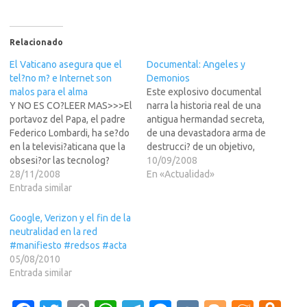
Relacionado
El Vaticano asegura que el
Documental: Angeles y
tel?no m? e Internet son
Demonios
malos para el alma
Este explosivo documental
Y NO ES CO?LEER MAS>>>El
narra la historia real de una
portavoz del Papa, el padre
antigua hermandad secreta,
Federico Lombardi, ha se?do
de una devastadora arma de
en la televisi?aticana que la
destrucci? de un objetivo,
obsesi?or las tecnolog?
inusual... el Vaticano. Los
10/09/2008
modernas, como el m? e
28/11/2008
Illuminati existen, por
En «Actualidad»
Internet, no est?ejando
Entrada similar
supuesto. Y por primera vez
tiempo suficiente para que la
en la historia la verdad
gente se dedique a tareas
queda al descubierto detr?
Google, Verizon y el fin de la
espirituales, y que sin vida
del terror?co plan para
neutralidad en la red
espiritual, corren el riesgo
conquistar el mundo.
#manifiesto #redsos #acta
de…
¿Tienen los…
05/08/2010
Entrada similar