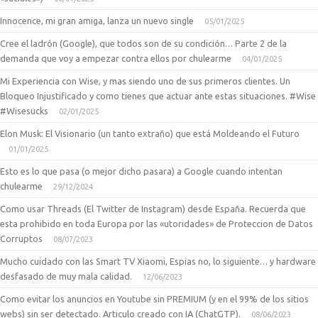
Innocence, mi gran amiga, lanza un nuevo single
05/01/2025
Cree el ladrón (Google), que todos son de su condición… Parte 2 de la
demanda que voy a empezar contra ellos por chulearme
04/01/2025
Mi Experiencia con Wise, y mas siendo uno de sus primeros clientes. Un
Bloqueo Injustificado y como tienes que actuar ante estas situaciones. #Wise
#Wisesucks
02/01/2025
Elon Musk: El Visionario (un tanto extraño) que está Moldeando el Futuro
01/01/2025
Esto es lo que pasa (o mejor dicho pasara) a Google cuando intentan
chulearme
29/12/2024
Como usar Threads (El Twitter de Instagram) desde España. Recuerda que
esta prohibido en toda Europa por las «utoridades» de Proteccion de Datos
Corruptos
08/07/2023
Mucho cuidado con las Smart TV Xiaomi, Espias no, lo siguiente… y hardware
desfasado de muy mala calidad.
12/06/2023
Como evitar los anuncios en Youtube sin PREMIUM (y en el 99% de los sitios
webs) sin ser detectado. Articulo creado con IA (ChatGTP).
08/06/2023