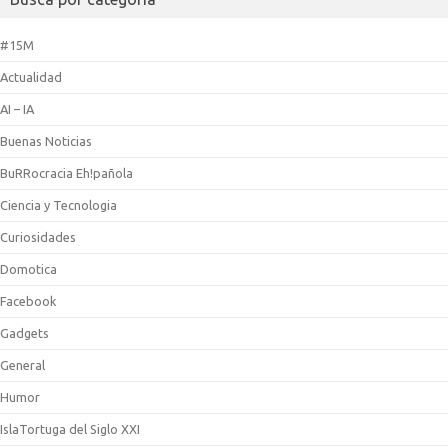
#15M
Actualidad
AI – IA
Buenas Noticias
BuRRocracia Eh!pañola
Ciencia y Tecnologia
Curiosidades
Domotica
Facebook
Gadgets
General
Humor
IslaTortuga del Siglo XXI