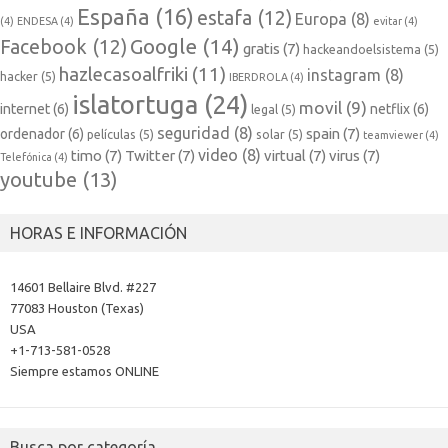
España
(16)
estafa
(12)
Europa
(8)
(4)
ENDESA
(4)
evitar
(4)
Google
(14)
Facebook
(12)
gratis
(7)
hackeandoelsistema
(5)
hazlecasoalfriki
(11)
instagram
(8)
hacker
(5)
IBERDROLA
(4)
islatortuga
(24)
movil
(9)
internet
(6)
netflix
(6)
legal
(5)
seguridad
(8)
spain
(7)
ordenador
(6)
películas
(5)
solar
(5)
teamviewer
(4)
video
(8)
timo
(7)
Twitter
(7)
virtual
(7)
virus
(7)
Telefónica
(4)
youtube
(13)
HORAS E INFORMACIÓN
14601 Bellaire Blvd. #227
77083 Houston (Texas)
USA
+1-713-581-0528
Siempre estamos ONLINE
Busca por categoría