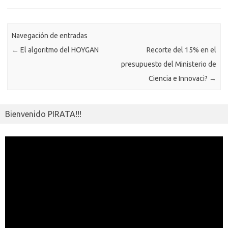
o
n
p
m
er
m
as
p
k
k
p
e
sn
ar
ik
Navegación de entradas
ti
←
El algoritmo del HOYGAN
Recorte del 15% en el
i
r
presupuesto del Ministerio de
Ciencia e Innovaci?
→
Bienvenido PIRATA!!!