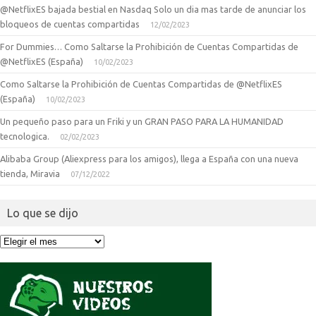
@NetflixES bajada bestial en Nasdaq Solo un dia mas tarde de anunciar los
bloqueos de cuentas compartidas
12/02/2023
For Dummies… Como Saltarse la Prohibición de Cuentas Compartidas de
@NetflixES (España)
10/02/2023
Como Saltarse la Prohibición de Cuentas Compartidas de @NetflixES
(España)
10/02/2023
Un pequeño paso para un Friki y un GRAN PASO PARA LA HUMANIDAD
tecnologica.
02/02/2023
Alibaba Group (Aliexpress para los amigos), llega a España con una nueva
tienda, Miravia
07/12/2022
Lo que se dijo
Lo
que
se
dijo