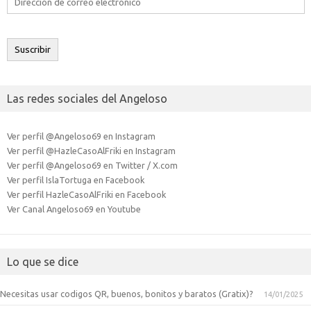
de
correo
electrónico
Suscribir
Las redes sociales del Angeloso
Ver perfil @Angeloso69 en Instagram
Ver perfil @HazleCasoAlFriki en Instagram
Ver perfil @Angeloso69 en Twitter / X.com
Ver perfil IslaTortuga en Facebook
Ver perfil HazleCasoAlFriki en Facebook
Ver Canal Angeloso69 en Youtube
Lo que se dice
Necesitas usar codigos QR, buenos, bonitos y baratos (Gratix)?
14/01/2025