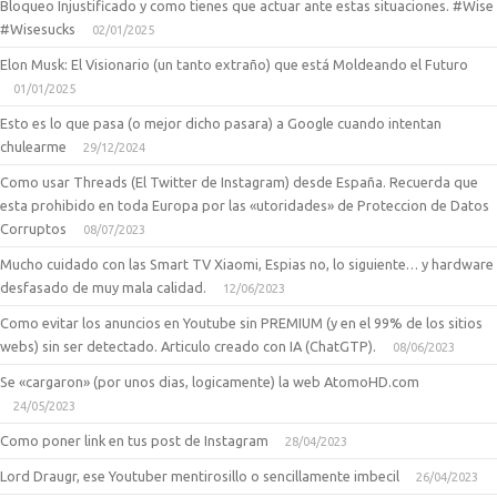
Bloqueo Injustificado y como tienes que actuar ante estas situaciones. #Wise
#Wisesucks
02/01/2025
Elon Musk: El Visionario (un tanto extraño) que está Moldeando el Futuro
01/01/2025
Esto es lo que pasa (o mejor dicho pasara) a Google cuando intentan
chulearme
29/12/2024
Como usar Threads (El Twitter de Instagram) desde España. Recuerda que
esta prohibido en toda Europa por las «utoridades» de Proteccion de Datos
Corruptos
08/07/2023
Mucho cuidado con las Smart TV Xiaomi, Espias no, lo siguiente… y hardware
desfasado de muy mala calidad.
12/06/2023
Como evitar los anuncios en Youtube sin PREMIUM (y en el 99% de los sitios
webs) sin ser detectado. Articulo creado con IA (ChatGTP).
08/06/2023
Se «cargaron» (por unos dias, logicamente) la web AtomoHD.com
24/05/2023
Como poner link en tus post de Instagram
28/04/2023
Lord Draugr, ese Youtuber mentirosillo o sencillamente imbecil
26/04/2023