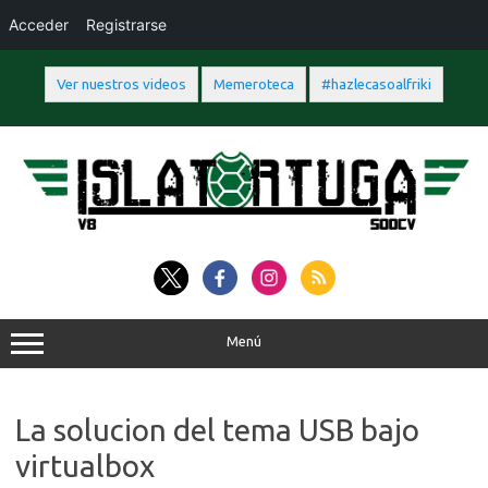
Acceder
Registrarse
Ver nuestros videos
Memeroteca
#hazlecasoalfriki
Saltar
al
contenido
Menú
La solucion del tema USB bajo
virtualbox