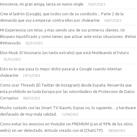
Innocence, mi gran amiga, lanza un nuevo single
05/01/2025
Cree el ladrón (Google), que todos son de su condición… Parte 2 de la
demanda que voy a empezar contra ellos por chulearme
04/01/2025
Mi Experiencia con Wise, y mas siendo uno de sus primeros clientes. Un
Bloqueo Injustificado y como tienes que actuar ante estas situaciones. #Wise
#Wisesucks
02/01/2025
Elon Musk: El Visionario (un tanto extraño) que está Moldeando el Futuro
01/01/2025
Esto es lo que pasa (o mejor dicho pasara) a Google cuando intentan
chulearme
29/12/2024
Como usar Threads (El Twitter de Instagram) desde España. Recuerda que
esta prohibido en toda Europa por las «utoridades» de Proteccion de Datos
Corruptos
08/07/2023
Mucho cuidado con las Smart TV Xiaomi, Espias no, lo siguiente… y hardware
desfasado de muy mala calidad.
12/06/2023
Como evitar los anuncios en Youtube sin PREMIUM (y en el 99% de los sitios
webs) sin ser detectado. Articulo creado con IA (ChatGTP).
08/06/2023