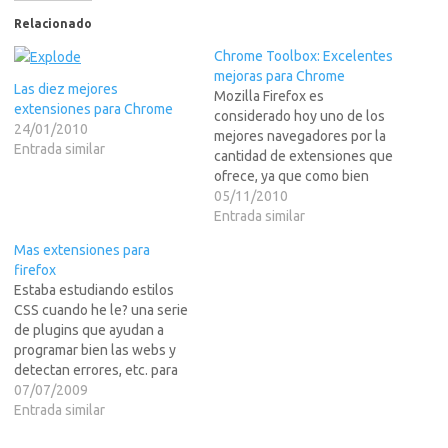
Relacionado
Chrome Toolbox: Excelentes
mejoras para Chrome
Las diez mejores
Mozilla Firefox es
extensiones para Chrome
considerado hoy uno de los
24/01/2010
mejores navegadores por la
Entrada similar
cantidad de extensiones que
ofrece, ya que como bien
describe su nombre,
05/11/2010
extienden el uso del
Entrada similar
navegador. Google Chrome,
Mas extensiones para
una de las competencias m?
firefox
nuevas, decidi?mar una ruta
Estaba estudiando estilos
similar y ofrece una buena
CSS cuando he le? una serie
cantidad de extensiones que
de plugins que ayudan a
mejoran la…
programar bien las webs y
detectan errores, etc. para
firefox en LEER MAS>>>x
07/07/2009
cierto, tambien ha salido VLC
Entrada similar
1!!! (por fin, tras los mil