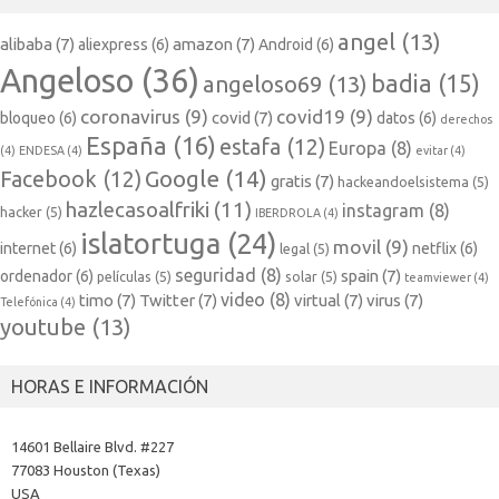
angel
(13)
alibaba
(7)
amazon
(7)
aliexpress
(6)
Android
(6)
Angeloso
(36)
badia
(15)
angeloso69
(13)
coronavirus
(9)
covid19
(9)
covid
(7)
bloqueo
(6)
datos
(6)
derechos
España
(16)
estafa
(12)
Europa
(8)
(4)
ENDESA
(4)
evitar
(4)
Google
(14)
Facebook
(12)
gratis
(7)
hackeandoelsistema
(5)
hazlecasoalfriki
(11)
instagram
(8)
hacker
(5)
IBERDROLA
(4)
islatortuga
(24)
movil
(9)
internet
(6)
netflix
(6)
legal
(5)
seguridad
(8)
spain
(7)
ordenador
(6)
películas
(5)
solar
(5)
teamviewer
(4)
video
(8)
timo
(7)
Twitter
(7)
virtual
(7)
virus
(7)
Telefónica
(4)
youtube
(13)
HORAS E INFORMACIÓN
14601 Bellaire Blvd. #227
77083 Houston (Texas)
USA