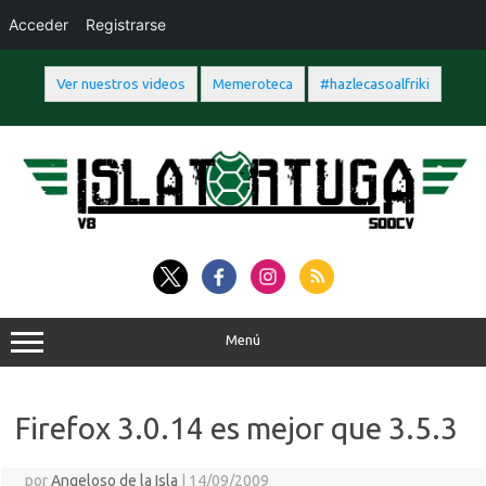
Acceder
Registrarse
Ver nuestros videos
Memeroteca
#hazlecasoalfriki
Saltar
al
contenido
Menú
Firefox 3.0.14 es mejor que 3.5.3
por
Angeloso de la Isla
|
14/09/2009