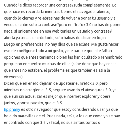
Cuando le dices recordar una contrase?suda completamente. Lo
que hace es recordarla mientras tienes el navegador abierto,
cuando lo cierras y re-abres has de volver a poner tu usuario y a
veces escribe solo la contrase?pero en firefox 3.0 no has de poner
nada, si unicamente en esa web tenias un usuario y contrase?l
abrirla ya tenias escrito todo, solo habias de clicar en login.
Luego en preferencias, no hay dios que se aclare! Me gusta hacer
eso de configurar todo a mi gusto, y me parece que o le faltan
opciones que antes teniamos o bien las han ocultado o renombrado
porque no encuentro muchas de ellas (cabe decir que hay cosas
que antes no estaban, el problema es que tambien es asi a la
viceversa!)
Dicen que en enero dejaran de updatear el firefox 3.0, pero
mientras no arreglen el 3.5, seguire usando el «inseguro» 3.0, ya
que aun sin actualizar es mejor que internet explorer y opera
juntos, y por supuesto, que el 3.5.
Epiphany
es otro navegador que estoy considerando usar, ya que
he oido maravillas de el. Pues nada, se?s, a los que como yo se han
encontrado con que 3.5 va fatal, no sus sintais tontos o