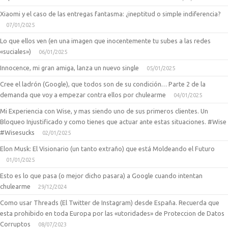
Xiaomi y el caso de las entregas fantasma: ¿ineptitud o simple indiferencia?
07/01/2025
Lo que ellos ven (en una imagen que inocentemente tu subes a las redes
«suciales»)
06/01/2025
Innocence, mi gran amiga, lanza un nuevo single
05/01/2025
Cree el ladrón (Google), que todos son de su condición… Parte 2 de la
demanda que voy a empezar contra ellos por chulearme
04/01/2025
Mi Experiencia con Wise, y mas siendo uno de sus primeros clientes. Un
Bloqueo Injustificado y como tienes que actuar ante estas situaciones. #Wise
#Wisesucks
02/01/2025
Elon Musk: El Visionario (un tanto extraño) que está Moldeando el Futuro
01/01/2025
Esto es lo que pasa (o mejor dicho pasara) a Google cuando intentan
chulearme
29/12/2024
Como usar Threads (El Twitter de Instagram) desde España. Recuerda que
esta prohibido en toda Europa por las «utoridades» de Proteccion de Datos
Corruptos
08/07/2023