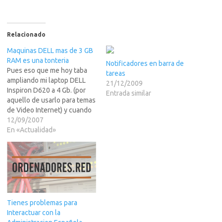
Relacionado
Maquinas DELL mas de 3 GB
RAM es una tonteria
Notificadores en barra de
Pues eso que me hoy taba
tareas
ampliando mi laptop DELL
21/12/2009
Inspiron D620 a 4 Gb. (por
Entrada similar
aquello de usarlo para temas
de Video Internet) y cuando
llego tope contento, lo
12/09/2007
amplio, veo que cuando le
En «Actualidad»
das a "Mi PC" dice que solo
tengo 3.25 Gb. RAM.Hablo
con DELL y me…
Tienes problemas para
Interactuar con la