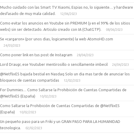
Mucho cuidado con las Smart TV Xiaomi, Espias no, lo siguiente… y hardware
desfasado de muy mala calidad.
12/06/2023
Como evitar los anuncios en Youtube sin PREMIUM (y en el 99% de los sitios
webs) sin ser detectado. Articulo creado con IA (ChatGTP).
08/06/2023
Se «cargaron» (por unos dias, logicamente) la web AtomoHD.com
24/05/2023
Como poner link en tus post de Instagram
28/04/2023
Lord Draugr, ese Youtuber mentirosillo o sencillamente imbecil
26/04/2023
@NetflixES bajada bestial en Nasdaq Solo un dia mas tarde de anunciar los
bloqueos de cuentas compartidas
12/02/2023
For Dummies… Como Saltarse la Prohibición de Cuentas Compartidas de
@NetflixES (España)
10/02/2023
Como Saltarse la Prohibición de Cuentas Compartidas de @NetflixES
(España)
10/02/2023
Un pequeño paso para un Friki y un GRAN PASO PARA LA HUMANIDAD
tecnologica.
02/02/2023