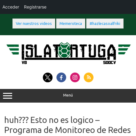
Acceder
Registrarse
Ver nuestros videos
Memeroteca
#hazlecasoalfriki
Saltar
al
contenido
Menú
huh??? Esto no es logico –
Programa de Monitoreo de Redes