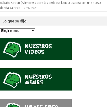
Alibaba Group (Aliexpress para los amigos), llega a España con una nueva
tienda, Miravia
07/12/2022
Lo que se dijo
Lo
que
se
dijo