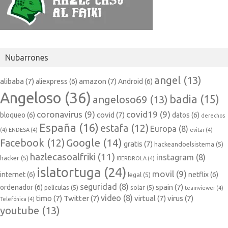
Nubarrones
angel
(13)
alibaba
(7)
amazon
(7)
aliexpress
(6)
Android
(6)
Angeloso
(36)
badia
(15)
angeloso69
(13)
coronavirus
(9)
covid19
(9)
covid
(7)
bloqueo
(6)
datos
(6)
derechos
España
(16)
estafa
(12)
Europa
(8)
(4)
ENDESA
(4)
evitar
(4)
Google
(14)
Facebook
(12)
gratis
(7)
hackeandoelsistema
(5)
hazlecasoalfriki
(11)
instagram
(8)
hacker
(5)
IBERDROLA
(4)
islatortuga
(24)
movil
(9)
internet
(6)
netflix
(6)
legal
(5)
seguridad
(8)
spain
(7)
ordenador
(6)
películas
(5)
solar
(5)
teamviewer
(4)
video
(8)
timo
(7)
Twitter
(7)
virtual
(7)
virus
(7)
Telefónica
(4)
youtube
(13)