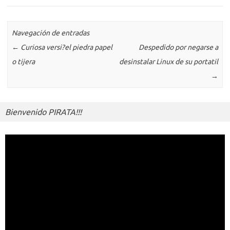
o
n
p
m
er
m
as
p
k
k
p
e
sn
ar
ik
Navegación de entradas
ti
←
Curiosa versi?el piedra papel
Despedido por negarse a
i
r
o tijera
desinstalar Linux de su portatil
→
Bienvenido PIRATA!!!