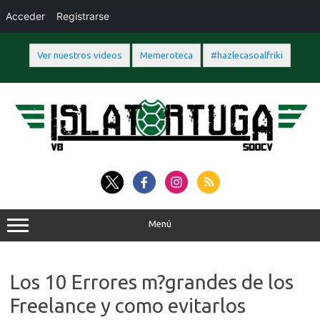
Acceder
Registrarse
Ver nuestros videos
Memeroteca
#hazlecasoalfriki
Saltar
al
contenido
Menú
Los 10 Errores m?grandes de los
Freelance y como evitarlos