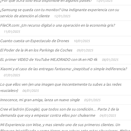
¿Por qué SOra solo está disponible en algunos países?
13/01/2025
¿Samsung se queda con tu monitor? Una indignante experiencia con su
servicio de atención al cliente
12/01/2025
FileCR.com: ¿Un recurso digital o una operación en la economía gris?
11/01/2025
Cuanto cuesta un Espectaculo de Drones
10/01/2025
El Poder de la IA en los Parkings de Coches
09/01/2025
EL primer VIDEO de YouTube MEJORADO con IA en HD 4k
08/01/2025
Xiaomi y el caso de las entregas fantasma: ¿ineptitud o simple indiferencia?
07/01/2025
Lo que ellos ven (en una imagen que inocentemente tu subes a las redes
«suciales»)
06/01/2025
Innocence, mi gran amiga, lanza un nuevo single
05/01/2025
Cree el ladrón (Google), que todos son de su condición… Parte 2 de la
demanda que voy a empezar contra ellos por chulearme
04/01/2025
Mi Experiencia con Wise, y mas siendo uno de sus primeros clientes. Un
Bloqueo Injustificado y como tienes que actuar ante estas situaciones. #Wise