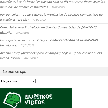
@NetflixES bajada bestial en Nasdaq Solo un dia mas tarde de anunciar los
bloqueos de cuentas compartidas
12/02/2023
For Dummies… Como Saltarse la Prohibición de Cuentas Compartidas de
@NetflixES (España)
10/02/2023
Como Saltarse la Prohibición de Cuentas Compartidas de @NetflixES
(España)
10/02/2023
Un pequeño paso para un Friki y un GRAN PASO PARA LA HUMANIDAD
tecnologica.
02/02/2023
Alibaba Group (Aliexpress para los amigos), llega a España con una nueva
tienda, Miravia
07/12/2022
Lo que se dijo
Lo
que
se
dijo