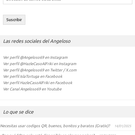
de
correo
electrónico
Suscribir
Las redes sociales del Angeloso
Ver perfil @Angeloso69 en Instagram
Ver perfil @HazleCasoAlFriki en Instagram
Ver perfil @Angeloso69 en Twitter / X.com
Ver perfil IslaTortuga en Facebook
Ver perfil HazleCasoAlFriki en Facebook
Ver Canal Angeloso69 en Youtube
Lo que se dice
Necesitas usar codigos QR, buenos, bonitos y baratos (Gratix)?
14/01/2025