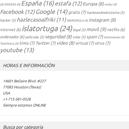
España
(16)
estafa
(12)
Europa
(8)
(4)
ENDESA
(4)
evitar
(4)
Google
(14)
Facebook
(12)
gratis
(7)
hackeandoelsistema
(5)
hazlecasoalfriki
(11)
instagram
(8)
hacker
(5)
IBERDROLA
(4)
islatortuga
(24)
movil
(9)
internet
(6)
netflix
(6)
legal
(5)
seguridad
(8)
spain
(7)
ordenador
(6)
películas
(5)
solar
(5)
teamviewer
(4)
video
(8)
timo
(7)
Twitter
(7)
virtual
(7)
virus
(7)
Telefónica
(4)
youtube
(13)
HORAS E INFORMACIÓN
14601 Bellaire Blvd. #227
77083 Houston (Texas)
USA
+1-713-581-0528
Siempre estamos ONLINE
Busca por categoría