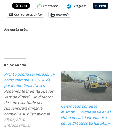
WhatsApp
Telegram
Correo electrónico
Imprimir
Me gusta esto:
Relacionado
Pronto podria ser verdad… y
como siempre la SINDE de
por medio #manifiesto
Podemos leer en "El Jueves"
version digital...Un director
de cine espa?pide una
Certificado por ellos
subvenci?ara filmar la
mismos… Lo que se ve en el
comuni?e su hijaY aunque
video del adelantamiento
sabemos que es mentira (o
28/06/2010
de los #Mossos ES ILEGAL, y
no?), podemos alucinar en
Entrada similar