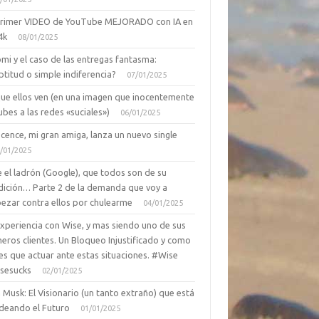
primer VIDEO de YouTube MEJORADO con IA en
4k
08/01/2025
mi y el caso de las entregas fantasma:
ptitud o simple indiferencia?
07/01/2025
que ellos ven (en una imagen que inocentemente
ubes a las redes «suciales»)
06/01/2025
cence, mi gran amiga, lanza un nuevo single
/01/2025
 el ladrón (Google), que todos son de su
dición… Parte 2 de la demanda que voy a
ezar contra ellos por chulearme
04/01/2025
Experiencia con Wise, y mas siendo uno de sus
eros clientes. Un Bloqueo Injustificado y como
es que actuar ante estas situaciones. #Wise
sesucks
02/01/2025
 Musk: El Visionario (un tanto extraño) que está
deando el Futuro
01/01/2025