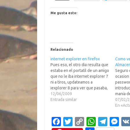
Me gusta esto:
Relacionado
internet explorer en firefox
Como ve
Pues eso, el otro dia resulta que
Almacen
estaba en el portatil de un amigo
Seguro 
que no le iba internet explorer 7
ocasion 
ni a tiros, updateamos a
passwor
iexplorer 8 para ver que pasaba,
introduc
y peor, salia la deathscreen,
12/06/2009
mania de
vease implementado en
Entrada similar
asterisc
07/02/
tetasweno el caso esk no sabia
luego re
En «Act
ya que hacer, y…
motivo,
cookies
Fa
T
C
W
T
M
hay alg