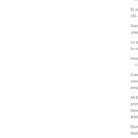
EL 
HD 
Xiao
¿ine
Lo 
tu s
Inno
05
Cree
con
emp
Mi 
prim
tien
#Wi
Elon
Mol