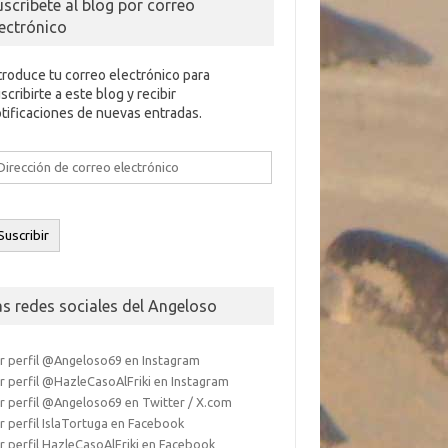
uscríbete al blog por correo
lectrónico
troduce tu correo electrónico para
scribirte a este blog y recibir
tificaciones de nuevas entradas.
rección
e
rreo
ectrónico
Suscribir
as redes sociales del Angeloso
r perfil @Angeloso69 en Instagram
r perfil @HazleCasoAlFriki en Instagram
r perfil @Angeloso69 en Twitter / X.com
r perfil IslaTortuga en Facebook
r perfil HazleCasoAlFriki en Facebook