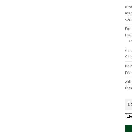
@Ne
mas
com
For
Cue
10
Com
Com
Un 
PAR
Alib
Esp
L
Lo
que
se