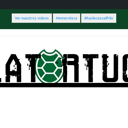
Ver nuestros videos
Memeroteca
#hazlecasoalfriki