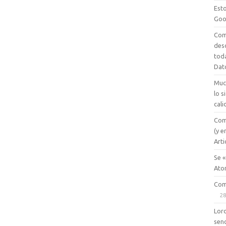
Esto
Goo
Com
des
tod
Dat
Muc
lo 
cali
Com
(y e
Arti
Se «
Ato
Com
28
Lord
senc