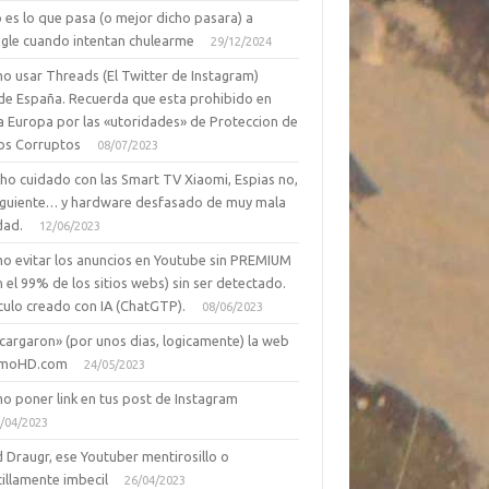
 es lo que pasa (o mejor dicho pasara) a
gle cuando intentan chulearme
29/12/2024
o usar Threads (El Twitter de Instagram)
de España. Recuerda que esta prohibido en
a Europa por las «utoridades» de Proteccion de
os Corruptos
08/07/2023
ho cuidado con las Smart TV Xiaomi, Espias no,
siguiente… y hardware desfasado de muy mala
dad.
12/06/2023
o evitar los anuncios en Youtube sin PREMIUM
n el 99% de los sitios webs) sin ser detectado.
culo creado con IA (ChatGTP).
08/06/2023
cargaron» (por unos dias, logicamente) la web
moHD.com
24/05/2023
o poner link en tus post de Instagram
/04/2023
 Draugr, ese Youtuber mentirosillo o
illamente imbecil
26/04/2023