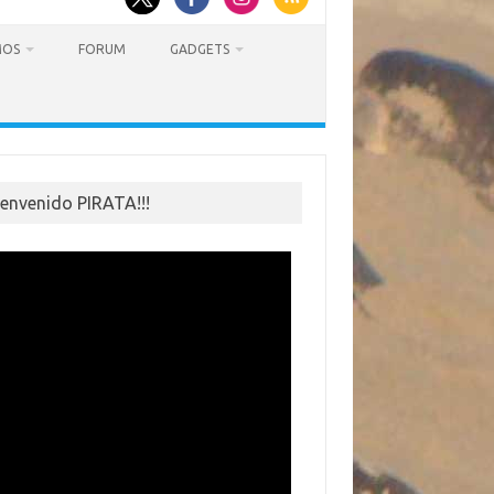
MOS
FORUM
GADGETS
ienvenido PIRATA!!!