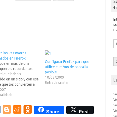
S
e
In
su
no
Di
d
co
r los Passwords
el
ados en Firefox
Configurar Firefox para que
que en mas de una
utilice el m?mo de pantalla
quereis recordar los
posible
d que habeis
10/08/2009
ido en un sitio y con esa
L
Entrada similar
 que los convierten a
os no lo podemos ver...
2007
Ve
sulta que por cualquier
ualidad»
Ve
 tenemos que borrar las
Ve
 del navegador porque
V
Bl
M
O
Share
Post
una pagina que no…
Ve
Ve