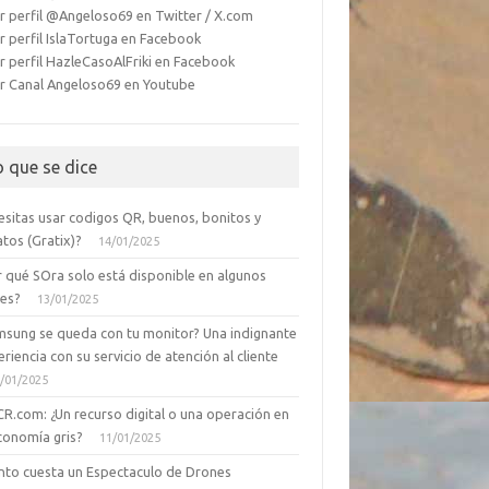
r perfil @Angeloso69 en Twitter / X.com
r perfil IslaTortuga en Facebook
r perfil HazleCasoAlFriki en Facebook
r Canal Angeloso69 en Youtube
o que se dice
esitas usar codigos QR, buenos, bonitos y
tos (Gratix)?
14/01/2025
r qué SOra solo está disponible en algunos
ses?
13/01/2025
msung se queda con tu monitor? Una indignante
riencia con su servicio de atención al cliente
/01/2025
CR.com: ¿Un recurso digital o una operación en
conomía gris?
11/01/2025
nto cuesta un Espectaculo de Drones