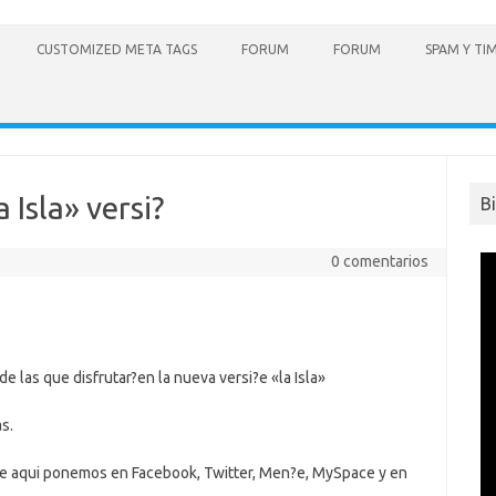
CUSTOMIZED META TAGS
FORUM
FORUM
SPAM Y TI
 Isla» versi?
B
0 comentarios
 las que disfrutar?en la nueva versi?e «la Isla»
s.
ue aqui ponemos en Facebook, Twitter, Men?e, MySpace y en