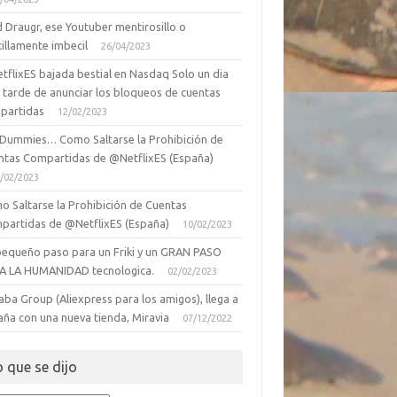
 Draugr, ese Youtuber mentirosillo o
illamente imbecil
26/04/2023
tflixES bajada bestial en Nasdaq Solo un dia
 tarde de anunciar los bloqueos de cuentas
partidas
12/02/2023
 Dummies… Como Saltarse la Prohibición de
ntas Compartidas de @NetflixES (España)
/02/2023
o Saltarse la Prohibición de Cuentas
partidas de @NetflixES (España)
10/02/2023
pequeño paso para un Friki y un GRAN PASO
A LA HUMANIDAD tecnologica.
02/02/2023
aba Group (Aliexpress para los amigos), llega a
aña con una nueva tienda, Miravia
07/12/2022
o que se dijo