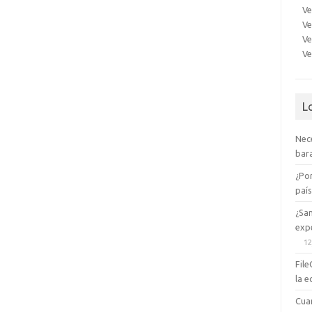
Ve
Ve
Ve
Ve
L
Nec
bara
¿Po
paí
¿Sa
expe
12
File
la e
Cua