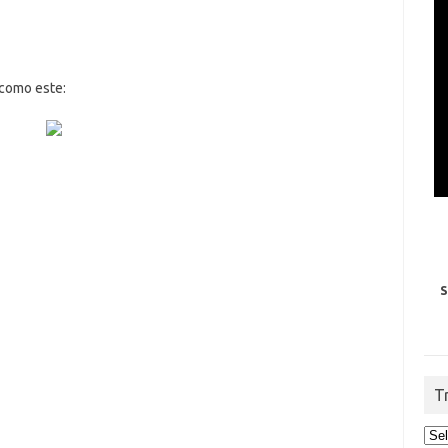
 como este:
S
T