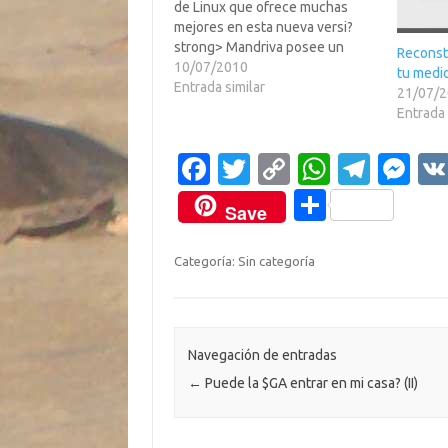
de Linux que ofrece muchas
mejores en esta nueva versi?
strong> Mandriva posee un
Reconstr
entorno GNOME como KDE y ya
10/07/2010
tu medi
la puedes descargar e instalarla
Entrada similar
21/07/
en tu PC. Entre las nuevas
Entrada 
caracter?icas se encuentran:El
resto si sus interesa, en LEER
Fa
T
C
W
T
M
MAS…
c
w
o
h
el
es
C
Save
e
it
p
at
e
se
o
b
te
y
s
gr
n
m
Categoría: Sin categoría
o
r
Li
A
a
g
p
o
n
p
m
er
ar
k
k
p
ti
Navegación de entradas
←
Puede la $GA entrar en mi casa? (II)
r