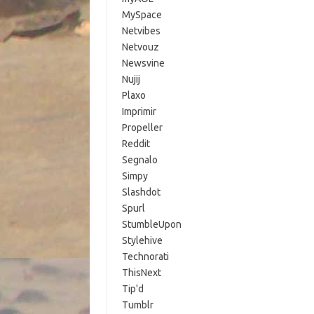
MySpace
Netvibes
Netvouz
Newsvine
Nujij
Plaxo
Imprimir
Propeller
Reddit
Segnalo
Simpy
Slashdot
Spurl
StumbleUpon
Stylehive
Technorati
ThisNext
Tip'd
Tumblr