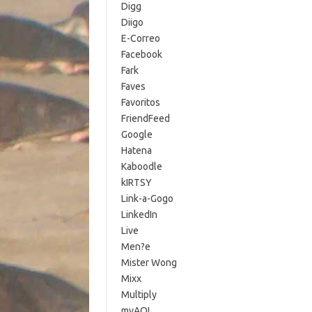
Digg
Diigo
E-Correo
Facebook
Fark
Faves
Favoritos
FriendFeed
Google
Hatena
Kaboodle
kIRTSY
Link-a-Gogo
LinkedIn
Live
Men?e
Mister Wong
Mixx
Multiply
myAOL