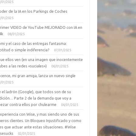
/01/2025
oder de la IA en los Parkings de Coches
/01/2025
primer VIDEO de YouTube MEJORADO con IA en
4k
08/01/2025
mi y el caso de las entregas fantasma:
ptitud o simple indiferencia?
07/01/2025
que ellos ven (en una imagen que inocentemente
ubes a las redes «suciales»)
06/01/2025
cence, mi gran amiga, lanza un nuevo single
/01/2025
 el ladrón (Google), que todos son de su
dición… Parte 2 de la demanda que voy a
ezar contra ellos por chulearme
04/01/2025
Experiencia con Wise, y mas siendo uno de sus
eros clientes. Un Bloqueo Injustificado y como
es que actuar ante estas situaciones. #Wise
sesucks
02/01/2025