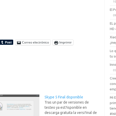
10
El P
09
EL 
HD 
Xiao
Correo electrónico
Imprimir
¿ine
Lo 
tu s
Inno
05
Cree
con
emp
Skype 5 Final disponible
Mi 
Tras un par de versiones de
prim
testeo ya est?isponible en
tien
descarga gratuita la versi?inal de
#Wi