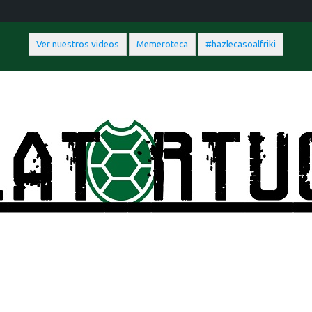
Ver nuestros videos
Memeroteca
#hazlecasoalfriki