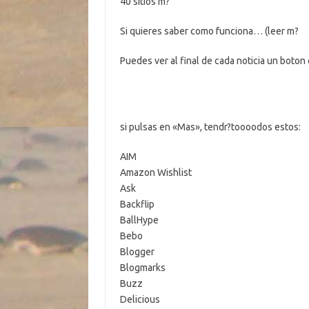
40 sitios m?
Si quieres saber como funciona… (leer m?
Puedes ver al final de cada noticia un boton
si pulsas en «Mas», tendr?toooodos estos:
AIM
Amazon Wishlist
Ask
Backflip
BallHype
Bebo
Blogger
Blogmarks
Buzz
Delicious