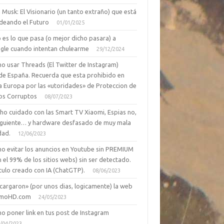
 Musk: El Visionario (un tanto extraño) que está
deando el Futuro
01/01/2025
 es lo que pasa (o mejor dicho pasara) a
gle cuando intentan chulearme
29/12/2024
o usar Threads (El Twitter de Instagram)
de España. Recuerda que esta prohibido en
a Europa por las «utoridades» de Proteccion de
os Corruptos
08/07/2023
ho cuidado con las Smart TV Xiaomi, Espias no,
siguiente… y hardware desfasado de muy mala
dad.
12/06/2023
o evitar los anuncios en Youtube sin PREMIUM
n el 99% de los sitios webs) sin ser detectado.
culo creado con IA (ChatGTP).
08/06/2023
cargaron» (por unos dias, logicamente) la web
moHD.com
24/05/2023
o poner link en tus post de Instagram
/04/2023