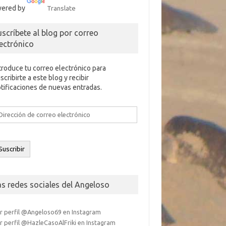
ered by
Translate
uscríbete al blog por correo
lectrónico
troduce tu correo electrónico para
scribirte a este blog y recibir
tificaciones de nuevas entradas.
rección
e
rreo
ectrónico
Suscribir
as redes sociales del Angeloso
r perfil @Angeloso69 en Instagram
r perfil @HazleCasoAlFriki en Instagram