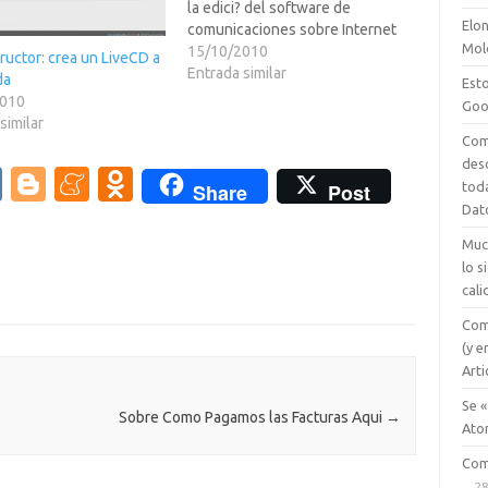
la edici? del software de
Elon
comunicaciones sobre Internet
Mol
VoIP. Nueva versi??social tras la
15/10/2010
uctor: crea un LiveCD a
integraci?on Facebook Connect
Entrada similar
da
Esto
o las videollamadas para reunir
2010
Goo
hasta a 10 personas simult?
similar
amente implementada en la
Com
versi?eta. Skype 5.0 final est?
des
V
Bl
M
O
isponible para…
tod
Share
Post
K
o
e
d
Dat
g
n
n
Muc
lo 
g
e
o
cali
er
a
kl
Com
m
as
(y e
Arti
e
sn
Se «
ik
Sobre Como Pagamos las Facturas Aqui
→
Ato
i
Com
28