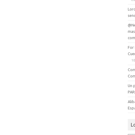
Lord
senc
@Ne
mas
com
For
Cue
10
Com
Com
Un 
PAR
Alib
Esp
L