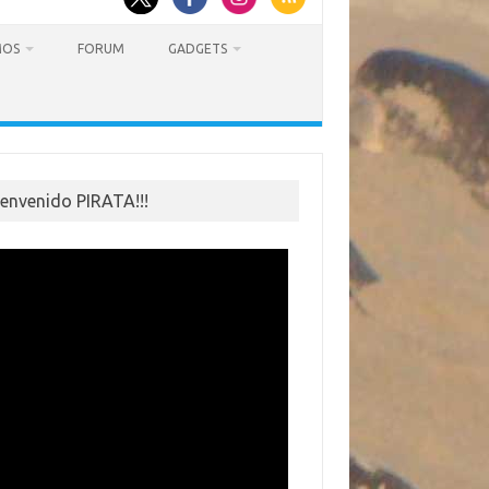
MOS
FORUM
GADGETS
ienvenido PIRATA!!!