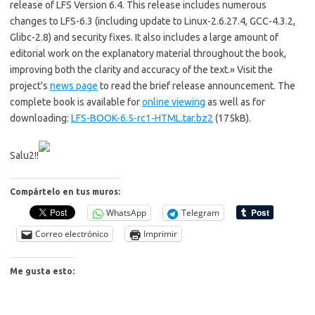
release of LFS Version 6.4. This release includes numerous
changes to LFS-6.3 (including update to Linux-2.6.27.4, GCC-4.3.2,
Glibc-2.8) and security fixes. It also includes a large amount of
editorial work on the explanatory material throughout the book,
improving both the clarity and accuracy of the text.
» Visit the
project's
news page
to read the brief release announcement. The
complete book is available for
online viewing
as well as for
downloading:
LFS-BOOK-6.5-rc1-HTML.tar.bz2
(175kB).
Salu2!!
Compártelo en tus muros:
WhatsApp
Telegram
Correo electrónico
Imprimir
Me gusta esto: