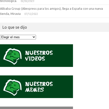
tecnologica.
02/02/2023
Alibaba Group (Aliexpress para los amigos), llega a España con una nueva
tienda, Miravia
07/12/2022
Lo que se dijo
Lo
que
se
dijo