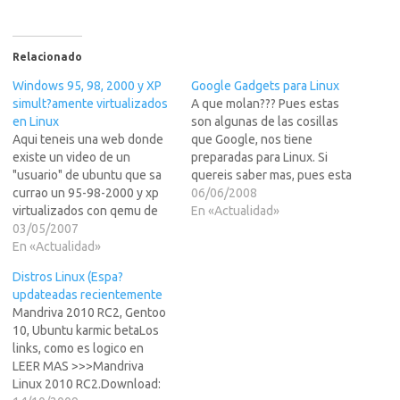
Relacionado
Windows 95, 98, 2000 y XP
Google Gadgets para Linux
simult?amente virtualizados
A que molan??? Pues estas
en Linux
son algunas de las cosillas
Aqui teneis una web donde
que Google, nos tiene
existe un video de un
preparadas para Linux. Si
"usuario" de ubuntu que sa
quereis saber mas, pues esta
currao un 95-98-2000 y xp
claro que tendreis que LEER
06/06/2008
virtualizados con qemu de
MAS >>>AngelosoPos halas
En «Actualidad»
Linux. Y pa flipar !! encima los
03/05/2007
a visitar la web de Google
mete en el "aero" que lleva
En «Actualidad»
que tiene estas
el ubunto de saque , mira el
virguerias...http://code.googl
Distros Linux (Espa?
video en LEER MAS >>> y…
e.com/p/google-gadgets-
updateadas recientemente
for-linux/Solo esta en
Mandriva 2010 RC2, Gentoo
InglisPitInglish.... lo
10, Ubuntu karmic betaLos
chorry.Angeloso
links, como es logico en
LEER MAS >>>Mandriva
Linux 2010 RC2.Download: