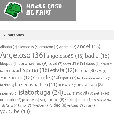
Nubarrones
angel
(13)
alibaba
(7)
amazon
(7)
aliexpress
(6)
Android
(6)
Angeloso
(36)
badia
(15)
angeloso69
(13)
coronavirus
(9)
covid19
(9)
covid
(7)
bloqueo
(6)
datos
(6)
derechos
España
(16)
estafa
(12)
Europa
(8)
(4)
ENDESA
(4)
evitar
(4)
Google
(14)
Facebook
(12)
gratis
(7)
hackeandoelsistema
(5)
hazlecasoalfriki
(11)
instagram
(8)
hacker
(5)
IBERDROLA
(4)
islatortuga
(24)
movil
(9)
internet
(6)
netflix
(6)
legal
(5)
seguridad
(8)
spain
(7)
ordenador
(6)
películas
(5)
solar
(5)
teamviewer
(4)
video
(8)
timo
(7)
Twitter
(7)
virtual
(7)
virus
(7)
Telefónica
(4)
youtube
(13)