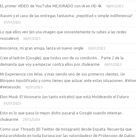
EL primer VIDEO de YouTube MEJORADO con IA en HD 4k
08/01/2025
Xiaomi y el caso de las entregas fantasma: ¿ineptitud o simple indiferencia?
07/01/2025
Lo que ellos ven (en una imagen que inocentemente tu subes a las redes
«suciales»)
06/01/2025
Innocence, mi gran amiga, lanza un nuevo single
05/01/2025
Cree el ladrón (Google), que todos son de su condición… Parte 2 de la
demanda que voy a empezar contra ellos por chulearme
04/01/2025
Mi Experiencia con Wise, y mas siendo uno de sus primeros clientes. Un
Bloqueo Injustificado y como tienes que actuar ante estas situaciones. #Wise
#Wisesucks
02/01/2025
Elon Musk: El Visionario (un tanto extraño) que está Moldeando el Futuro
01/01/2025
Esto es lo que pasa (o mejor dicho pasara) a Google cuando intentan
chulearme
29/12/2024
Como usar Threads (El Twitter de Instagram) desde España. Recuerda que
esta prohibido en toda Europa por las «utoridades» de Proteccion de Datos