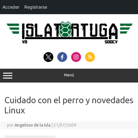
Acceder
Registrarse
Saltar
al
contenido
Menú
Cuidado con el perro y novedades
Linux
por
Angeloso de la Isla
|
21/07/2009