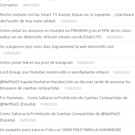
Corruptos
08/07/2023
Mucho cuidado con las Smart TV Xiaomi, Espias no, lo siguiente… y hardware
desfasado de muy mala calidad.
12/06/2023
Como evitar los anuncios en Youtube sin PREMIUM (y en el 99% de los sitios
webs) sin ser detectado. Articulo creado con IA (ChatGTP).
08/06/2023
Se «cargaron» (por unos dias, logicamente) la web AtomoHD.com
24/05/2023
Como poner link en tus post de Instagram
28/04/2023
Lord Draugr, ese Youtuber mentirosillo o sencillamente imbecil
26/04/2023
@NetflixES bajada bestial en Nasdaq Solo un dia mas tarde de anunciar los
bloqueos de cuentas compartidas
12/02/2023
For Dummies… Como Saltarse la Prohibición de Cuentas Compartidas de
@NetflixES (España)
10/02/2023
Como Saltarse la Prohibición de Cuentas Compartidas de @NetflixES
(España)
10/02/2023
Un pequeño paso para un Friki y un GRAN PASO PARA LA HUMANIDAD