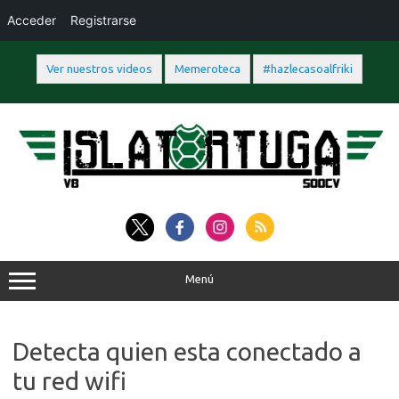
Acceder
Registrarse
Ver nuestros videos
Memeroteca
#hazlecasoalfriki
Saltar
al
contenido
Menú
Detecta quien esta conectado a
tu red wifi