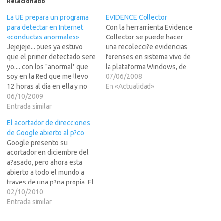
Relacionado
La UE prepara un programa
EVIDENCE Collector
para detectar en Internet
Con la herramienta Evidence
«conductas anormales»
Collector se puede hacer
Jejejeje... pues ya estuvo
una recolecci?e evidencias
que el primer detectado sere
forenses en sistema vivo de
yo.... con los "anormal" que
la plataforma Windows, de
soy en la Red que me llevo
una forma muy r?da. Es ideal
07/06/2008
12 horas al dia en ella y no
para un primer an?sis
En «Actualidad»
gano ni un centavo....La
06/10/2009
general. Esta herramienta
noticia completa (chupada
Entrada similar
esa compuesta por varias
de Elpais.com) en LEER MAS
aplicaciones de SysInternals
El acortador de direcciones
>>>AngelosoUn proyecto de
y nirsoft utilities entre otras.
de Google abierto al p?co
la Uni?uropea, llamado
Y genera varios log
Google presento su
Indect, ha levantado…
clasificados…
acortador en diciembre del
a?asado, pero ahora esta
abierto a todo el mundo a
traves de una p?na propia. El
servicio ahora es m?robusto,
02/10/2010
tiene detecci?e SPAM, es m?
Entrada similar
r?do y muestra estadisticas