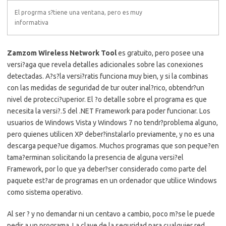
El progrma s?tiene una ventana, pero es muy
informativa
Zamzom Wireless Network Tool
es gratuito, pero posee una
versi?aga que revela detalles adicionales sobre las conexiones
detectadas. A?s?la versi?ratis funciona muy bien, y si la combinas
con las medidas de seguridad de tur outer inal?rico, obtendr?un
nivel de protecci?uperior. El ?o detalle sobre el programa es que
necesita la versi?.5 del .NET Framework para poder funcionar. Los
usuarios de Windows Vista y Windows 7 no tendr?problema alguno,
pero quienes utilicen XP deber?instalarlo previamente, y no es una
descarga peque?ue digamos. Muchos programas que son peque?en
tama?erminan solicitando la presencia de alguna versi?el
Framework, por lo que ya deber?ser considerado como parte del
paquete est?ar de programas en un ordenador que utilice Windows
como sistema operativo.
Al ser ? y no demandar ni un centavo a cambio, poco m?se le puede
pedir a un programa. La clave de la seguridad para cualquier red