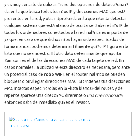
y es muy sencillo de utilizar. Tiene dos opciones de detecci?una r?
da, en la que busca todos los n?os IP y direcciones MAC que est?
presentes en la red, y otra m?profunda en la que intenta detectar
cualquier sistema que est?ratando de ocultarse. Saber el n?o IP de
todos los ordenadores conectados a la red inal?rica es importante
ya que, en caso de que dichos n?os hayan sido especificados de
forma manual, podremos determinar f?lmente qu??o IP figura en la
lista que no sea nuestro. El otro dato determinante que aporta
Zamzom es el de las direcciones MAC de cada tarjeta de red. En
casos normales, la utilizaci?e esta direcci?o es necesaria, pero ante
un potencial caso de
robo WiFi
, en el router inal?rico se pueden
bloquear o privilegiar direcciones MAC. Si t?ntienes tus direcciones
MAC intactas especific?olas en la «lista blanca» del router, y de
repente aparece una direcci?AC diferente o
una direcci?lonada
,
entonces sabr?de inmediato qui?es el invasor.