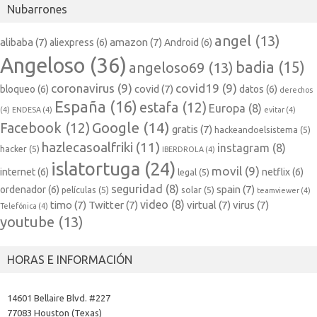
Nubarrones
angel
(13)
alibaba
(7)
amazon
(7)
aliexpress
(6)
Android
(6)
Angeloso
(36)
badia
(15)
angeloso69
(13)
coronavirus
(9)
covid19
(9)
covid
(7)
bloqueo
(6)
datos
(6)
derechos
España
(16)
estafa
(12)
Europa
(8)
(4)
ENDESA
(4)
evitar
(4)
Google
(14)
Facebook
(12)
gratis
(7)
hackeandoelsistema
(5)
hazlecasoalfriki
(11)
instagram
(8)
hacker
(5)
IBERDROLA
(4)
islatortuga
(24)
movil
(9)
internet
(6)
netflix
(6)
legal
(5)
seguridad
(8)
spain
(7)
ordenador
(6)
películas
(5)
solar
(5)
teamviewer
(4)
video
(8)
timo
(7)
Twitter
(7)
virtual
(7)
virus
(7)
Telefónica
(4)
youtube
(13)
HORAS E INFORMACIÓN
14601 Bellaire Blvd. #227
77083 Houston (Texas)