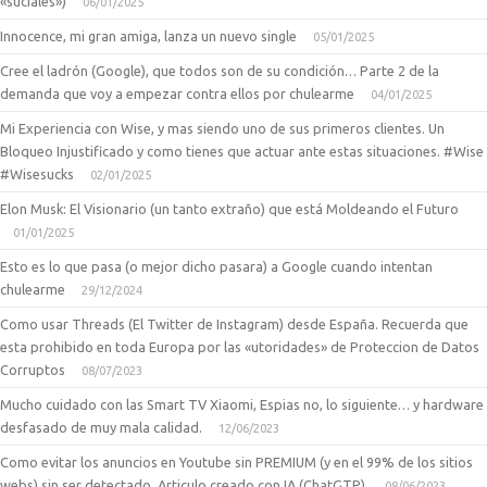
«suciales»)
06/01/2025
Innocence, mi gran amiga, lanza un nuevo single
05/01/2025
Cree el ladrón (Google), que todos son de su condición… Parte 2 de la
demanda que voy a empezar contra ellos por chulearme
04/01/2025
Mi Experiencia con Wise, y mas siendo uno de sus primeros clientes. Un
Bloqueo Injustificado y como tienes que actuar ante estas situaciones. #Wise
#Wisesucks
02/01/2025
Elon Musk: El Visionario (un tanto extraño) que está Moldeando el Futuro
01/01/2025
Esto es lo que pasa (o mejor dicho pasara) a Google cuando intentan
chulearme
29/12/2024
Como usar Threads (El Twitter de Instagram) desde España. Recuerda que
esta prohibido en toda Europa por las «utoridades» de Proteccion de Datos
Corruptos
08/07/2023
Mucho cuidado con las Smart TV Xiaomi, Espias no, lo siguiente… y hardware
desfasado de muy mala calidad.
12/06/2023
Como evitar los anuncios en Youtube sin PREMIUM (y en el 99% de los sitios
webs) sin ser detectado. Articulo creado con IA (ChatGTP).
08/06/2023