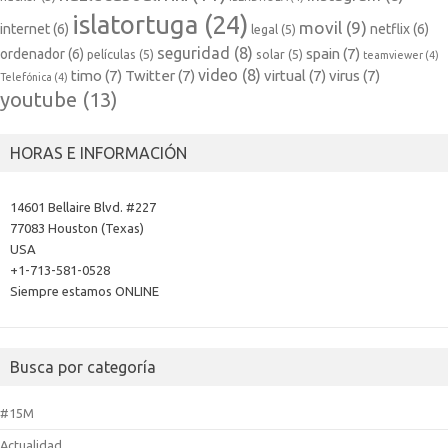
islatortuga
(24)
movil
(9)
internet
(6)
netflix
(6)
legal
(5)
seguridad
(8)
spain
(7)
ordenador
(6)
películas
(5)
solar
(5)
teamviewer
(4)
video
(8)
timo
(7)
Twitter
(7)
virtual
(7)
virus
(7)
Telefónica
(4)
youtube
(13)
HORAS E INFORMACIÓN
14601 Bellaire Blvd. #227
77083 Houston (Texas)
USA
+1-713-581-0528
Siempre estamos ONLINE
Busca por categoría
#15M
Actualidad