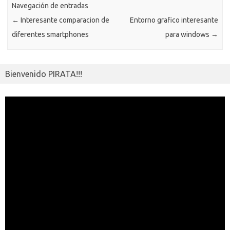
ik
Navegación de entradas
ti
←
Interesante comparacion de
Entorno grafico interesante
i
r
diferentes smartphones
para windows
→
Bienvenido PIRATA!!!