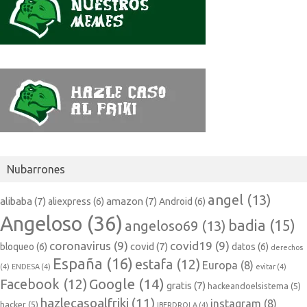
Nubarrones
angel
(13)
alibaba
(7)
amazon
(7)
aliexpress
(6)
Android
(6)
Angeloso
(36)
badia
(15)
angeloso69
(13)
coronavirus
(9)
covid19
(9)
covid
(7)
bloqueo
(6)
datos
(6)
derechos
España
(16)
estafa
(12)
Europa
(8)
(4)
ENDESA
(4)
evitar
(4)
Google
(14)
Facebook
(12)
gratis
(7)
hackeandoelsistema
(5)
hazlecasoalfriki
(11)
instagram
(8)
hacker
(5)
IBERDROLA
(4)