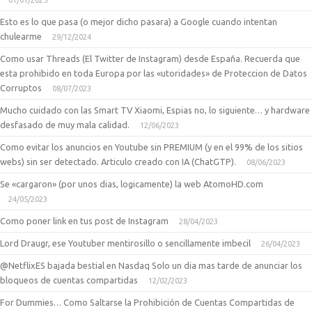
01/01/2025
Esto es lo que pasa (o mejor dicho pasara) a Google cuando intentan
chulearme
29/12/2024
Como usar Threads (El Twitter de Instagram) desde España. Recuerda que
esta prohibido en toda Europa por las «utoridades» de Proteccion de Datos
Corruptos
08/07/2023
Mucho cuidado con las Smart TV Xiaomi, Espias no, lo siguiente… y hardware
desfasado de muy mala calidad.
12/06/2023
Como evitar los anuncios en Youtube sin PREMIUM (y en el 99% de los sitios
webs) sin ser detectado. Articulo creado con IA (ChatGTP).
08/06/2023
Se «cargaron» (por unos dias, logicamente) la web AtomoHD.com
24/05/2023
Como poner link en tus post de Instagram
28/04/2023
Lord Draugr, ese Youtuber mentirosillo o sencillamente imbecil
26/04/2023
@NetflixES bajada bestial en Nasdaq Solo un dia mas tarde de anunciar los
bloqueos de cuentas compartidas
12/02/2023
For Dummies… Como Saltarse la Prohibición de Cuentas Compartidas de