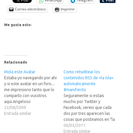
WhatsApp
Telegram
Correo electrónico
Imprimir
Me gusta esto:
Relacionado
Mola este Avatar
Como retwittear los
Estaba yo navegando por ahi
contenidos RSS de «la isla»
y vi este avatar en un foro....
automaticamente
me impresiono tanto que lo
#manifiesto
comparto con vusotros
Seguramente si estais
aqui.Angeloso
mucho por Twitter y
23/08/2009
Facebook, vereis que cada
Entrada similar
dos por tres aparecen las
cosas que posteamos en "la
isla" al momento... los mas
06/03/2011
espabilados pensareis, co?
Entrada similar