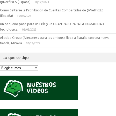
@NetflixES (España)
10/02/2023
Como Saltarse la Prohibición de Cuentas Compartidas de @NetflixES
(España)
10/02/2023
Un pequeño paso para un Friki y un GRAN PASO PARA LA HUMANIDAD
tecnologica.
02/02/2023
Alibaba Group (Aliexpress para los amigos), llega a España con una nueva
tienda, Miravia
07/12/2022
Lo que se dijo
Lo
que
se
dijo