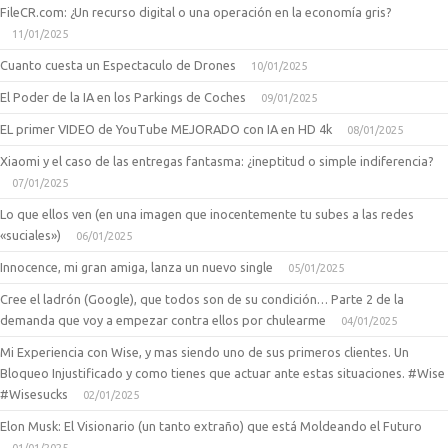
FileCR.com: ¿Un recurso digital o una operación en la economía gris?
11/01/2025
Cuanto cuesta un Espectaculo de Drones
10/01/2025
El Poder de la IA en los Parkings de Coches
09/01/2025
EL primer VIDEO de YouTube MEJORADO con IA en HD 4k
08/01/2025
Xiaomi y el caso de las entregas fantasma: ¿ineptitud o simple indiferencia?
07/01/2025
Lo que ellos ven (en una imagen que inocentemente tu subes a las redes
«suciales»)
06/01/2025
Innocence, mi gran amiga, lanza un nuevo single
05/01/2025
Cree el ladrón (Google), que todos son de su condición… Parte 2 de la
demanda que voy a empezar contra ellos por chulearme
04/01/2025
Mi Experiencia con Wise, y mas siendo uno de sus primeros clientes. Un
Bloqueo Injustificado y como tienes que actuar ante estas situaciones. #Wise
#Wisesucks
02/01/2025
Elon Musk: El Visionario (un tanto extraño) que está Moldeando el Futuro