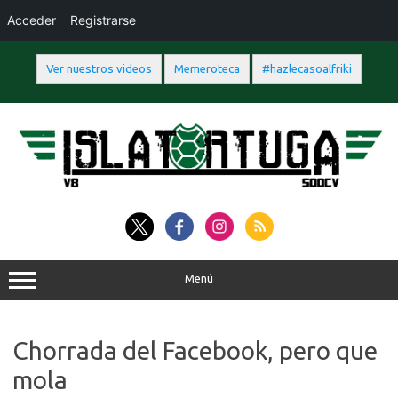
Acceder
Registrarse
Ver nuestros videos
Memeroteca
#hazlecasoalfriki
Saltar
al
contenido
Menú
Chorrada del Facebook, pero que
mola