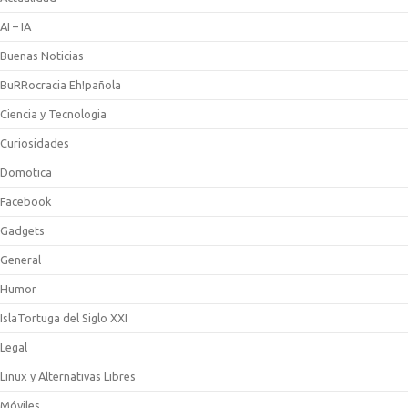
AI – IA
Buenas Noticias
BuRRocracia Eh!pañola
Ciencia y Tecnologia
Curiosidades
Domotica
Facebook
Gadgets
General
Humor
IslaTortuga del Siglo XXI
Legal
Linux y Alternativas Libres
Móviles