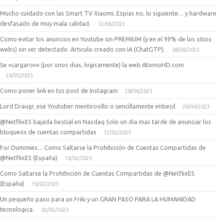
Mucho cuidado con las Smart TV Xiaomi, Espias no, lo siguiente… y hardware
desfasado de muy mala calidad.
12/06/2023
Como evitar los anuncios en Youtube sin PREMIUM (y en el 99% de los sitios
webs) sin ser detectado. Articulo creado con IA (ChatGTP).
08/06/2023
Se «cargaron» (por unos dias, logicamente) la web AtomoHD.com
24/05/2023
Como poner link en tus post de Instagram
28/04/2023
Lord Draugr, ese Youtuber mentirosillo o sencillamente imbecil
26/04/2023
@NetflixES bajada bestial en Nasdaq Solo un dia mas tarde de anunciar los
bloqueos de cuentas compartidas
12/02/2023
For Dummies… Como Saltarse la Prohibición de Cuentas Compartidas de
@NetflixES (España)
10/02/2023
Como Saltarse la Prohibición de Cuentas Compartidas de @NetflixES
(España)
10/02/2023
Un pequeño paso para un Friki y un GRAN PASO PARA LA HUMANIDAD
tecnologica.
02/02/2023