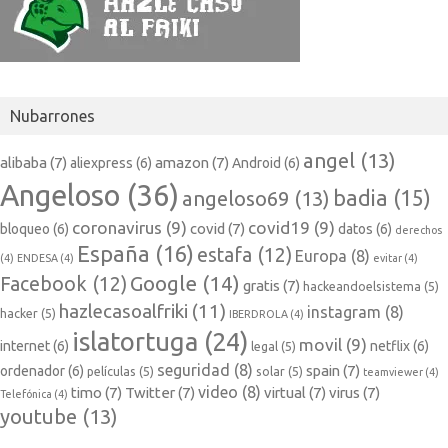
Nubarrones
angel
(13)
alibaba
(7)
amazon
(7)
aliexpress
(6)
Android
(6)
Angeloso
(36)
badia
(15)
angeloso69
(13)
coronavirus
(9)
covid19
(9)
covid
(7)
bloqueo
(6)
datos
(6)
derechos
España
(16)
estafa
(12)
Europa
(8)
(4)
ENDESA
(4)
evitar
(4)
Google
(14)
Facebook
(12)
gratis
(7)
hackeandoelsistema
(5)
hazlecasoalfriki
(11)
instagram
(8)
hacker
(5)
IBERDROLA
(4)
islatortuga
(24)
movil
(9)
internet
(6)
netflix
(6)
legal
(5)
seguridad
(8)
spain
(7)
ordenador
(6)
películas
(5)
solar
(5)
teamviewer
(4)
video
(8)
timo
(7)
Twitter
(7)
virtual
(7)
virus
(7)
Telefónica
(4)
youtube
(13)