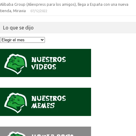
Alibaba Group (Aliexpress para los amigos), llega a España con una nueva
tienda, Miravia
07/12/2022
Lo que se dijo
Lo
que
se
dijo