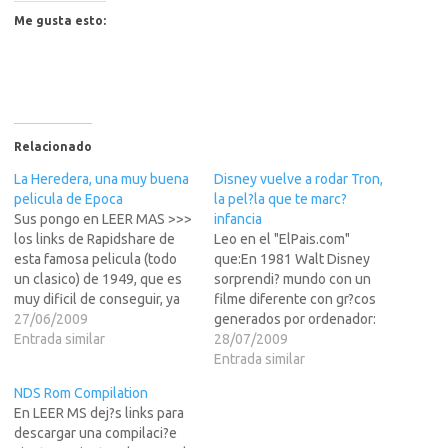
Me gusta esto:
Relacionado
La Heredera, una muy buena
Disney vuelve a rodar Tron,
pelicula de Epoca
la pel?la que te marc?
Sus pongo en LEER MAS >>>
infancia
los links de Rapidshare de
Leo en el "ElPais.com"
esta famosa pelicula (todo
que:En 1981 Walt Disney
un clasico) de 1949, que es
sorprendi? mundo con un
muy dificil de conseguir, ya
filme diferente con gr?cos
que esta muy poco
27/06/2009
generados por ordenador:
compartida en el BT y la
Entrada similar
un programador se cuela
28/07/2009
Mula.Protagonizada por
dentro de una
Entrada similar
Montgomery Cliff y Ollivia
computadora... en 2010 se
NDS Rom Compilation
de Havilland entre otros.Que
estrenar?na nueva versi?e
En LEER MS dej?s links para
sus aproveche, a l@s…
este cl?co. Mira un
descargar una compilaci?e
adelanto.Pues eso, que si