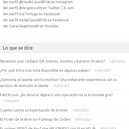
Ver perfil @HazleCasoAlFriki en Instagram
Ver perfil @Angeloso69 en Twitter / X.com
Ver perfil IslaTortuga en Facebook
Ver perfil HazleCasoAlFriki en Facebook
Ver Canal Angeloso69 en Youtube
Lo que se dice
Necesitas usar codigos QR, buenos, bonitos y baratos (Gratix)?
14/01/2025
¿Por qué SOra solo está disponible en algunos países?
13/01/2025
¿Samsung se queda con tu monitor? Una indignante experiencia con su
servicio de atención al cliente
12/01/2025
FileCR.com: ¿Un recurso digital o una operación en la economía gris?
11/01/2025
Cuanto cuesta un Espectaculo de Drones
10/01/2025
El Poder de la IA en los Parkings de Coches
09/01/2025
EL primer VIDEO de YouTube MEJORADO con IA en HD 4k
08/01/2025