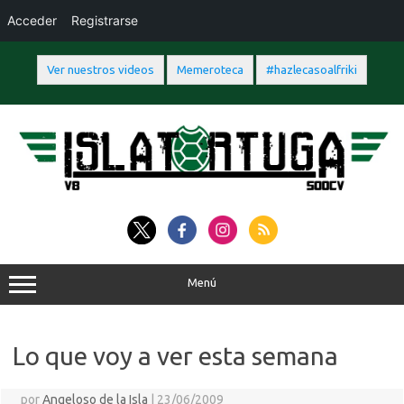
Acceder
Registrarse
Ver nuestros videos
Memeroteca
#hazlecasoalfriki
Saltar
al
contenido
Menú
Lo que voy a ver esta semana
por
Angeloso de la Isla
|
23/06/2009