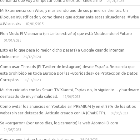
demanda que voy a empezar contra ellos por chulearme
04/01/2025
Mi Experiencia con Wise, y mas siendo uno de sus primeros clientes. Un
Bloqueo Injustificado y como tienes que actuar ante estas situaciones. #Wise
#Wisesucks
02/01/2025
Elon Musk: El Visionario (un tanto extraño) que está Moldeando el Futuro
01/01/2025
Esto es lo que pasa (o mejor dicho pasara) a Google cuando intentan
chulearme
29/12/2024
Como usar Threads (El Twitter de Instagram) desde España. Recuerda que
esta prohibido en toda Europa por las «utoridades» de Proteccion de Datos
Corruptos
08/07/2023
Mucho cuidado con las Smart TV Xiaomi, Espias no, lo siguiente… y hardware
desfasado de muy mala calidad.
12/06/2023
Como evitar los anuncios en Youtube sin PREMIUM (y en el 99% de los sitios
webs) sin ser detectado. Articulo creado con IA (ChatGTP).
08/06/2023
Se «cargaron» (por unos dias, logicamente) la web AtomoHD.com
24/05/2023
Como poner link en tus post de Instagram
28/04/2023