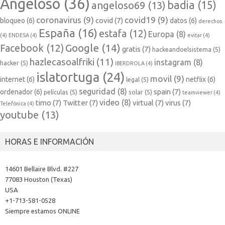
Angeloso
(36)
badia
(15)
angeloso69
(13)
coronavirus
(9)
covid19
(9)
covid
(7)
bloqueo
(6)
datos
(6)
derechos
España
(16)
estafa
(12)
Europa
(8)
(4)
ENDESA
(4)
evitar
(4)
Google
(14)
Facebook
(12)
gratis
(7)
hackeandoelsistema
(5)
hazlecasoalfriki
(11)
instagram
(8)
hacker
(5)
IBERDROLA
(4)
islatortuga
(24)
movil
(9)
internet
(6)
netflix
(6)
legal
(5)
seguridad
(8)
spain
(7)
ordenador
(6)
películas
(5)
solar
(5)
teamviewer
(4)
video
(8)
timo
(7)
Twitter
(7)
virtual
(7)
virus
(7)
Telefónica
(4)
youtube
(13)
HORAS E INFORMACIÓN
14601 Bellaire Blvd. #227
77083 Houston (Texas)
USA
+1-713-581-0528
Siempre estamos ONLINE