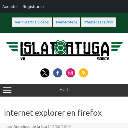
Acceder
Registrarse
Ver nuestros videos
Memeroteca
#hazlecasoalfriki
Saltar
al
contenido
Menú
internet explorer en firefox
por
Angeloso de la Isla
|
12/06/2009