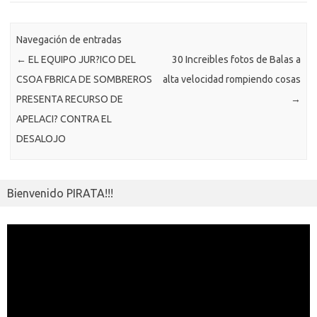
o
n
p
m
er
m
as
p
k
k
p
e
sn
ar
ik
Navegación de entradas
ti
←
EL EQUIPO JUR?ICO DEL
30 Increibles fotos de Balas a
i
r
CSOA FBRICA DE SOMBREROS
alta velocidad rompiendo cosas
PRESENTA RECURSO DE
→
APELACI? CONTRA EL
DESALOJO
Bienvenido PIRATA!!!