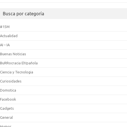
Busca por categoría
#15M
Actualidad
AI – IA
Buenas Noticias
BuRRocracia Eh!pañola
Ciencia y Tecnologia
Curiosidades
Domotica
Facebook
Gadgets
General
Humor