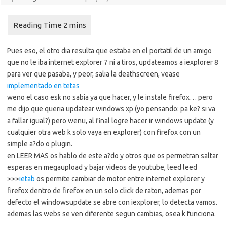
Pues eso, el otro dia resulta que estaba en el portatil de un amigo
que no le iba internet explorer 7 ni a tiros, updateamos a iexplorer 8
para ver que pasaba, y peor, salia la deathscreen, vease
implementado en tetas
weno el caso esk no sabia ya que hacer, y le instale firefox… pero
me dijo que queria updatear windows xp (yo pensando: pa ke? si va
a fallar igual?) pero wenu, al final logre hacer ir windows update (y
cualquier otra web k solo vaya en explorer) con firefox con un
simple a?do o plugin.
en LEER MAS os hablo de este a?do y otros que os permetran saltar
esperas en megaupload y bajar videos de youtube, leed leed
>>>
ietab
os permite cambiar de motor entre internet explorer y
firefox dentro de firefox en un solo click de raton, ademas por
defecto el windowsupdate se abre con iexplorer, lo detecta vamos.
ademas las webs se ven diferente segun cambias, osea k funciona.