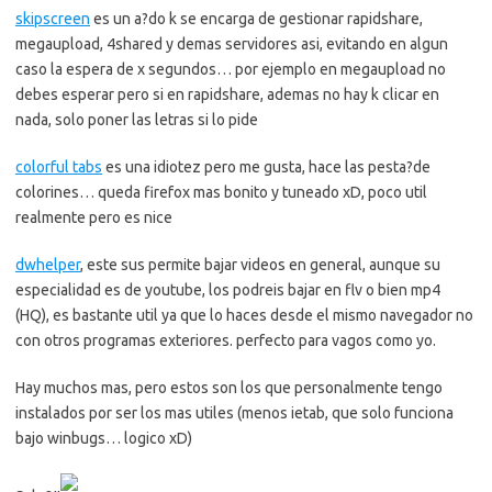
skipscreen
es un a?do k se encarga de gestionar rapidshare,
megaupload, 4shared y demas servidores asi, evitando en algun
caso la espera de x segundos… por ejemplo en megaupload no
debes esperar pero si en rapidshare, ademas no hay k clicar en
nada, solo poner las letras si lo pide
colorful tabs
es una idiotez pero me gusta, hace las pesta?de
colorines… queda firefox mas bonito y tuneado xD, poco util
realmente pero es nice
dwhelper
, este sus permite bajar videos en general, aunque su
especialidad es de youtube, los podreis bajar en flv o bien mp4
(HQ), es bastante util ya que lo haces desde el mismo navegador no
con otros programas exteriores. perfecto para vagos como yo.
Hay muchos mas, pero estos son los que personalmente tengo
instalados por ser los mas utiles (menos ietab, que solo funciona
bajo winbugs… logico xD)