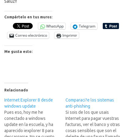
Salu2!!
Compártelo en tus muros:
WhatsApp
Telegram
Correo electrónico
Imprimir
Me gusta esto:
Relacionado
Internet Explorer 8 desde
Comparaci?e los sistemas
windows update
anti-phishing
Pues eso, hoy me he
Si sois de los que usais
conectado a windows
Internet para pagar vuestras
update en la escuela, y ha
facturas, ver el banco y otras
aparecido iexplorer 8 para
cosas sensibles que son el
descargarse. No se cuanto
deleite de una fauna llamada