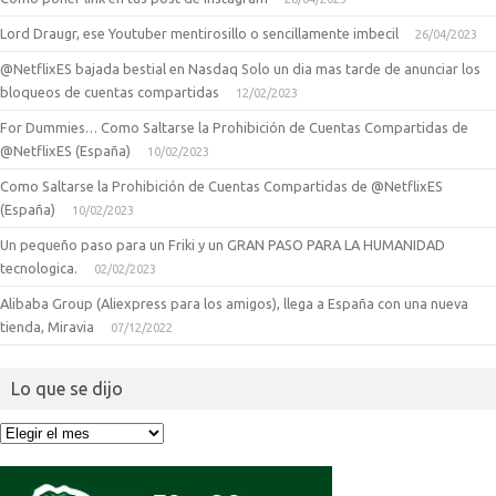
Lord Draugr, ese Youtuber mentirosillo o sencillamente imbecil
26/04/2023
@NetflixES bajada bestial en Nasdaq Solo un dia mas tarde de anunciar los
bloqueos de cuentas compartidas
12/02/2023
For Dummies… Como Saltarse la Prohibición de Cuentas Compartidas de
@NetflixES (España)
10/02/2023
Como Saltarse la Prohibición de Cuentas Compartidas de @NetflixES
(España)
10/02/2023
Un pequeño paso para un Friki y un GRAN PASO PARA LA HUMANIDAD
tecnologica.
02/02/2023
Alibaba Group (Aliexpress para los amigos), llega a España con una nueva
tienda, Miravia
07/12/2022
Lo que se dijo
Lo
que
se
dijo