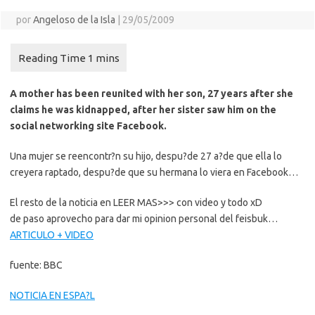
por
Angeloso de la Isla
|
29/05/2009
A mother has been reunited with her son, 27 years after she
claims he was kidnapped, after her sister saw him on the
social networking site Facebook.
Una mujer se reencontr?n su hijo, despu?de 27 a?de que ella lo
creyera raptado, despu?de que su hermana lo viera en Facebook…
El resto de la noticia en LEER MAS>>> con video y todo xD
de paso aprovecho para dar mi opinion personal del feisbuk…
ARTICULO + VIDEO
fuente: BBC
NOTICIA EN ESPA?L