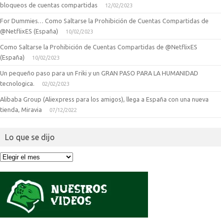
bloqueos de cuentas compartidas
12/02/2023
For Dummies… Como Saltarse la Prohibición de Cuentas Compartidas de
@NetflixES (España)
10/02/2023
Como Saltarse la Prohibición de Cuentas Compartidas de @NetflixES
(España)
10/02/2023
Un pequeño paso para un Friki y un GRAN PASO PARA LA HUMANIDAD
tecnologica.
02/02/2023
Alibaba Group (Aliexpress para los amigos), llega a España con una nueva
tienda, Miravia
07/12/2022
Lo que se dijo
Lo
que
se
dijo