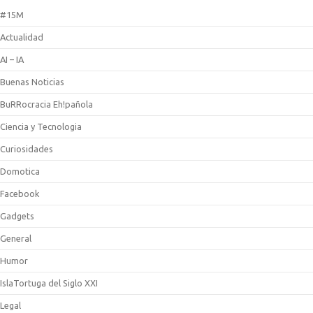
#15M
Actualidad
AI – IA
Buenas Noticias
BuRRocracia Eh!pañola
Ciencia y Tecnologia
Curiosidades
Domotica
Facebook
Gadgets
General
Humor
IslaTortuga del Siglo XXI
Legal