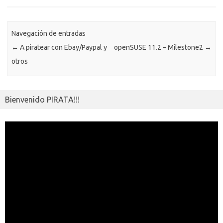
o
n
p
m
er
m
as
p
k
k
p
e
sn
ar
ik
Navegación de entradas
ti
←
A piratear con Ebay/Paypal y
openSUSE 11.2 – Milestone2
→
i
r
otros
Bienvenido PIRATA!!!