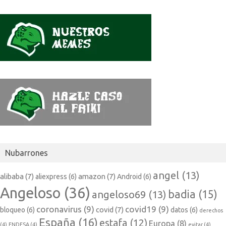
Nubarrones
angel
(13)
alibaba
(7)
amazon
(7)
aliexpress
(6)
Android
(6)
Angeloso
(36)
badia
(15)
angeloso69
(13)
coronavirus
(9)
covid19
(9)
covid
(7)
bloqueo
(6)
datos
(6)
derechos
España
(16)
estafa
(12)
Europa
(8)
(4)
ENDESA
(4)
evitar
(4)