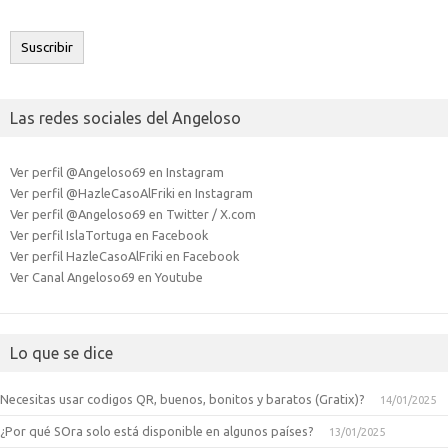
correo
electrónico
Suscribir
Las redes sociales del Angeloso
Ver perfil @Angeloso69 en Instagram
Ver perfil @HazleCasoAlFriki en Instagram
Ver perfil @Angeloso69 en Twitter / X.com
Ver perfil IslaTortuga en Facebook
Ver perfil HazleCasoAlFriki en Facebook
Ver Canal Angeloso69 en Youtube
Lo que se dice
Necesitas usar codigos QR, buenos, bonitos y baratos (Gratix)?
14/01/2025
¿Por qué SOra solo está disponible en algunos países?
13/01/2025