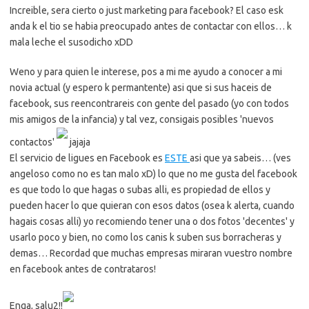
Increible, sera cierto o just marketing para facebook? El caso esk
anda k el tio se habia preocupado antes de contactar con ellos… k
mala leche el susodicho xDD
Weno y para quien le interese, pos a mi me ayudo a conocer a mi
novia actual (y espero k permantente) asi que si sus haceis de
facebook, sus reencontrareis con gente del pasado (yo con todos
mis amigos de la infancia) y tal vez, consigais posibles 'nuevos
contactos'
jajaja
El servicio de ligues en Facebook es
ESTE
asi que ya sabeis… (ves
angeloso como no es tan malo xD) lo que no me gusta del facebook
es que todo lo que hagas o subas alli, es propiedad de ellos y
pueden hacer lo que quieran con esos datos (osea k alerta, cuando
hagais cosas alli) yo recomiendo tener una o dos fotos 'decentes' y
usarlo poco y bien, no como los canis k suben sus borracheras y
demas… Recordad que muchas empresas miraran vuestro nombre
en facebook antes de contrataros!
Enga, salu2!!