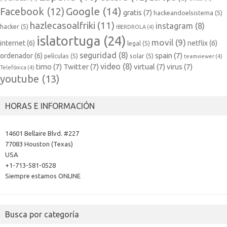
Google
(14)
Facebook
(12)
gratis
(7)
hackeandoelsistema
(5)
hazlecasoalfriki
(11)
instagram
(8)
hacker
(5)
IBERDROLA
(4)
islatortuga
(24)
movil
(9)
internet
(6)
netflix
(6)
legal
(5)
seguridad
(8)
spain
(7)
ordenador
(6)
películas
(5)
solar
(5)
teamviewer
(4)
video
(8)
timo
(7)
Twitter
(7)
virtual
(7)
virus
(7)
Telefónica
(4)
youtube
(13)
HORAS E INFORMACIÓN
14601 Bellaire Blvd. #227
77083 Houston (Texas)
USA
+1-713-581-0528
Siempre estamos ONLINE
Busca por categoría