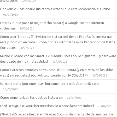
#Wisesucks
02/01/2025
Elon Musk: El Visionario (un tanto extraño) que está Moldeando el Futuro
01/01/2025
Esto es lo que pasa (o mejor dicho pasara) a Google cuando intentan
chulearme
29/12/2024
Como usar Threads (El Twitter de Instagram) desde España. Recuerda que
esta prohibido en toda Europa por las «utoridades» de Proteccion de Datos
Corruptos
08/07/2023
Mucho cuidado con las Smart TV Xiaomi, Espias no, lo siguiente… y hardware
desfasado de muy mala calidad.
12/06/2023
Como evitar los anuncios en Youtube sin PREMIUM (y en el 99% de los sitios
webs) sin ser detectado. Articulo creado con IA (ChatGTP).
08/06/2023
Se «cargaron» (por unos dias, logicamente) la web AtomoHD.com
24/05/2023
Como poner link en tus post de Instagram
28/04/2023
Lord Draugr, ese Youtuber mentirosillo o sencillamente imbecil
26/04/2023
@NetflixES bajada bestial en Nasdaq Solo un dia mas tarde de anunciar los