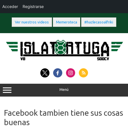
Acceder
Registrarse
Ver nuestros videos
Memeroteca
#hazlecasoalfriki
Saltar
al
contenido
Menú
Facebook tambien tiene sus cosas
buenas