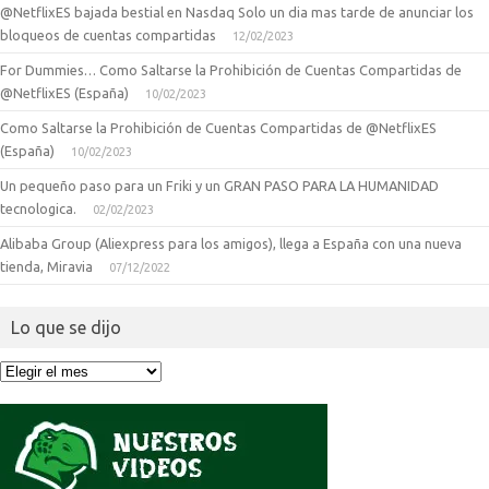
@NetflixES bajada bestial en Nasdaq Solo un dia mas tarde de anunciar los
bloqueos de cuentas compartidas
12/02/2023
For Dummies… Como Saltarse la Prohibición de Cuentas Compartidas de
@NetflixES (España)
10/02/2023
Como Saltarse la Prohibición de Cuentas Compartidas de @NetflixES
(España)
10/02/2023
Un pequeño paso para un Friki y un GRAN PASO PARA LA HUMANIDAD
tecnologica.
02/02/2023
Alibaba Group (Aliexpress para los amigos), llega a España con una nueva
tienda, Miravia
07/12/2022
Lo que se dijo
Lo
que
se
dijo