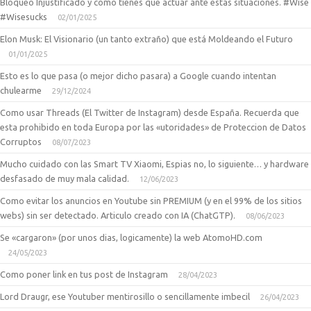
Bloqueo Injustificado y como tienes que actuar ante estas situaciones. #Wise
#Wisesucks
02/01/2025
Elon Musk: El Visionario (un tanto extraño) que está Moldeando el Futuro
01/01/2025
Esto es lo que pasa (o mejor dicho pasara) a Google cuando intentan
chulearme
29/12/2024
Como usar Threads (El Twitter de Instagram) desde España. Recuerda que
esta prohibido en toda Europa por las «utoridades» de Proteccion de Datos
Corruptos
08/07/2023
Mucho cuidado con las Smart TV Xiaomi, Espias no, lo siguiente… y hardware
desfasado de muy mala calidad.
12/06/2023
Como evitar los anuncios en Youtube sin PREMIUM (y en el 99% de los sitios
webs) sin ser detectado. Articulo creado con IA (ChatGTP).
08/06/2023
Se «cargaron» (por unos dias, logicamente) la web AtomoHD.com
24/05/2023
Como poner link en tus post de Instagram
28/04/2023
Lord Draugr, ese Youtuber mentirosillo o sencillamente imbecil
26/04/2023