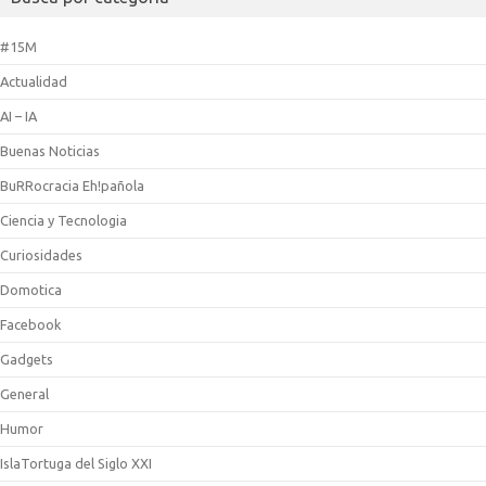
#15M
Actualidad
AI – IA
Buenas Noticias
BuRRocracia Eh!pañola
Ciencia y Tecnologia
Curiosidades
Domotica
Facebook
Gadgets
General
Humor
IslaTortuga del Siglo XXI