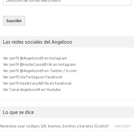
de
correo
electrónico
Suscribir
Las redes sociales del Angeloso
Ver perfil @Angeloso69 en Instagram
Ver perfil @HazleCasoAlFriki en Instagram
Ver perfil @Angeloso69 en Twitter / X.com
Ver perfil IslaTortuga en Facebook
Ver perfil HazleCasoAlFriki en Facebook
Ver Canal Angeloso69 en Youtube
Lo que se dice
Necesitas usar codigos QR, buenos, bonitos y baratos (Gratix)?
14/01/2025