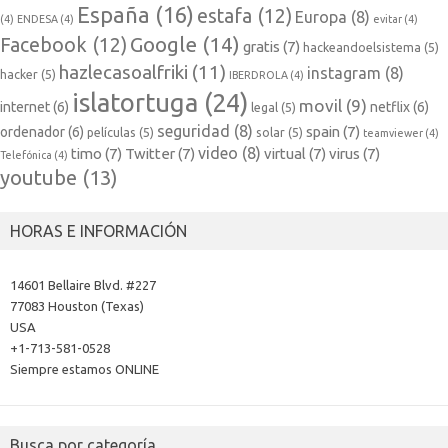
España
(16)
estafa
(12)
Europa
(8)
(4)
ENDESA
(4)
evitar
(4)
Google
(14)
Facebook
(12)
gratis
(7)
hackeandoelsistema
(5)
hazlecasoalfriki
(11)
instagram
(8)
hacker
(5)
IBERDROLA
(4)
islatortuga
(24)
movil
(9)
internet
(6)
netflix
(6)
legal
(5)
seguridad
(8)
spain
(7)
ordenador
(6)
películas
(5)
solar
(5)
teamviewer
(4)
video
(8)
timo
(7)
Twitter
(7)
virtual
(7)
virus
(7)
Telefónica
(4)
youtube
(13)
HORAS E INFORMACIÓN
14601 Bellaire Blvd. #227
77083 Houston (Texas)
USA
+1-713-581-0528
Siempre estamos ONLINE
Busca por categoría