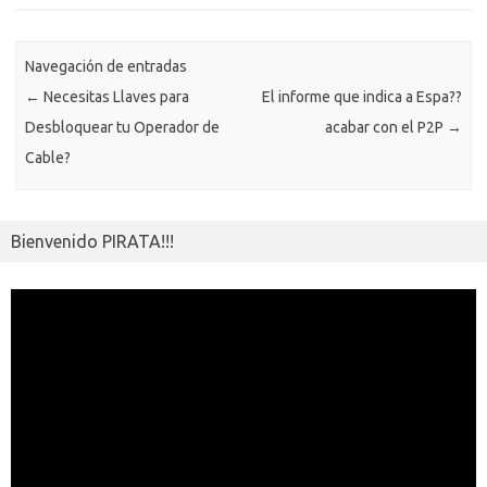
o
n
p
m
er
m
as
p
k
k
p
e
sn
ar
ik
Navegación de entradas
ti
←
Necesitas Llaves para
El informe que indica a Espa??
i
r
Desbloquear tu Operador de
acabar con el P2P
→
Cable?
Bienvenido PIRATA!!!