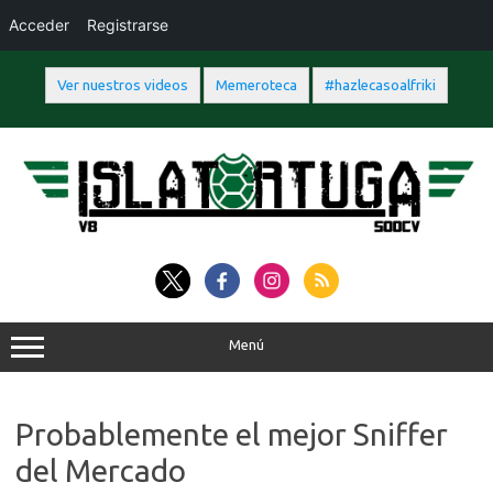
Acceder
Registrarse
Ver nuestros videos
Memeroteca
#hazlecasoalfriki
Saltar
al
contenido
Menú
Probablemente el mejor Sniffer
del Mercado