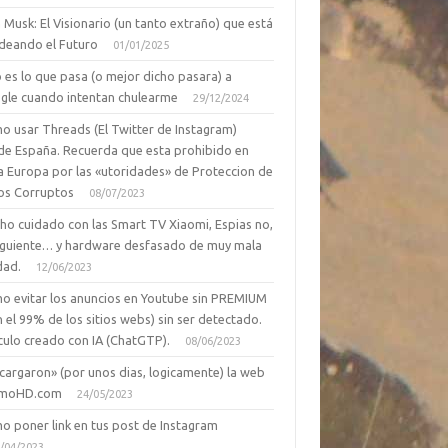
 Musk: El Visionario (un tanto extraño) que está
deando el Futuro
01/01/2025
 es lo que pasa (o mejor dicho pasara) a
gle cuando intentan chulearme
29/12/2024
o usar Threads (El Twitter de Instagram)
de España. Recuerda que esta prohibido en
a Europa por las «utoridades» de Proteccion de
os Corruptos
08/07/2023
ho cuidado con las Smart TV Xiaomi, Espias no,
siguiente… y hardware desfasado de muy mala
dad.
12/06/2023
o evitar los anuncios en Youtube sin PREMIUM
n el 99% de los sitios webs) sin ser detectado.
culo creado con IA (ChatGTP).
08/06/2023
cargaron» (por unos dias, logicamente) la web
moHD.com
24/05/2023
o poner link en tus post de Instagram
/04/2023