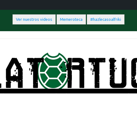
Ver nuestros videos
Memeroteca
#hazlecasoalfriki