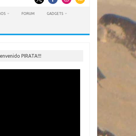
MOS
FORUM
GADGETS
ienvenido PIRATA!!!