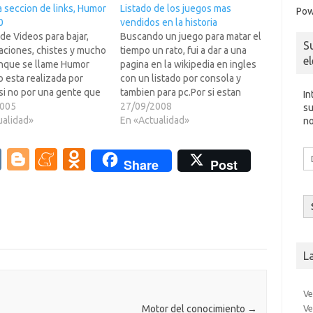
a seccion de links, Humor
Listado de los juegos mas
Pow
0
vendidos en la historia
de Videos para bajar,
Buscando un juego para matar el
S
aciones, chistes y mucho
tiempo un rato, fui a dar a una
e
nque se llame Humor
pagina en la wikipedia en ingles
o esta realizada por
con un listado por consola y
si no por una gente que
tambien para pc.Por si estan
In
San Jose (Costa Rica) y
2005
aburridos o por pura curiosidad
27/09/2008
su
 nada que envidiar a la
ualidad»
en LEER MAS >>> queda el
En «Actualidad»
no
s famosas de humor
enlacehttp://en.wikipedia.org/wi
as en la piel de…
ki/List_of_best-
V
Bl
M
O
Di
Share
Post
selling_video_games
d
K
o
e
d
co
el
g
n
n
g
e
o
er
a
kl
L
m
as
e
sn
Ve
Ve
Motor del conocimiento
→