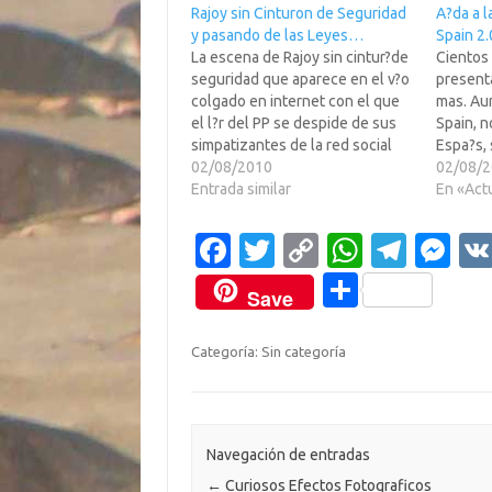
Rajoy sin Cinturon de Seguridad
A?da a l
y pasando de las Leyes…
Spain 2.
La escena de Rajoy sin cintur?de
Cientos 
seguridad que aparece en el v?o
present
colgado en internet con el que
mas. Au
el l?r del PP se despide de sus
Spain, n
simpatizantes de la red social
Espa?s, 
Facebook antes de irse unos d?
02/08/2010
esta en 
02/08/
de vacaciones a Galicia. Estaba
Entrada similar
no tiene
En «Act
tan emocionado con eso de usar
webs ma
su Iphone…
realizad
Fa
T
C
W
T
M
c
w
o
h
el
es
C
Save
e
it
p
at
e
se
o
b
te
y
s
gr
n
m
Categoría: Sin categoría
o
r
Li
A
a
g
p
o
n
p
m
er
ar
k
k
p
ti
Navegación de entradas
←
Curiosos Efectos Fotograficos