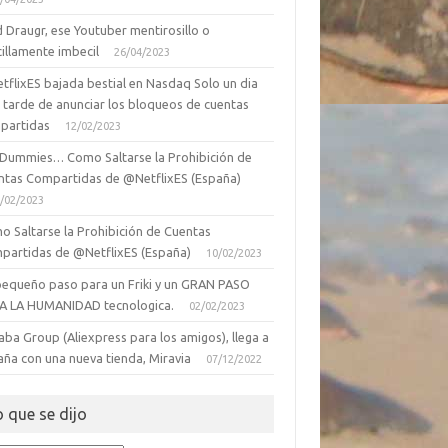
 Draugr, ese Youtuber mentirosillo o
illamente imbecil
26/04/2023
tflixES bajada bestial en Nasdaq Solo un dia
 tarde de anunciar los bloqueos de cuentas
partidas
12/02/2023
 Dummies… Como Saltarse la Prohibición de
ntas Compartidas de @NetflixES (España)
/02/2023
o Saltarse la Prohibición de Cuentas
partidas de @NetflixES (España)
10/02/2023
pequeño paso para un Friki y un GRAN PASO
A LA HUMANIDAD tecnologica.
02/02/2023
aba Group (Aliexpress para los amigos), llega a
aña con una nueva tienda, Miravia
07/12/2022
o que se dijo