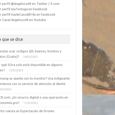
r perfil @Angeloso69 en Twitter / X.com
r perfil IslaTortuga en Facebook
r perfil HazleCasoAlFriki en Facebook
r Canal Angeloso69 en Youtube
o que se dice
esitas usar codigos QR, buenos, bonitos y
tos (Gratix)?
14/01/2025
r qué SOra solo está disponible en algunos
ses?
13/01/2025
msung se queda con tu monitor? Una indignante
riencia con su servicio de atención al cliente
/01/2025
CR.com: ¿Un recurso digital o una operación en
conomía gris?
11/01/2025
nto cuesta un Espectaculo de Drones