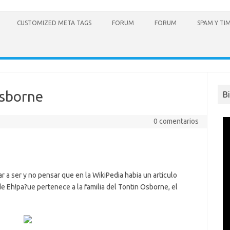
CUSTOMIZED META TAGS
FORUM
FORUM
SPAM Y TI
Osborne
B
0 comentarios
r a ser y no pensar que en la WikiPedia habia un articulo
e Eh!pa?ue pertenece a la familia del Tontin Osborne, el