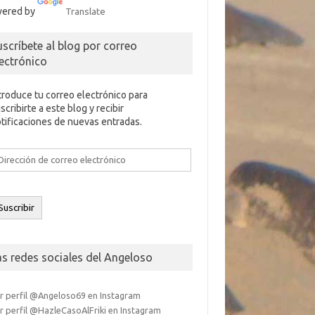
ered by
Translate
uscríbete al blog por correo
lectrónico
troduce tu correo electrónico para
scribirte a este blog y recibir
tificaciones de nuevas entradas.
rección
e
rreo
ectrónico
Suscribir
as redes sociales del Angeloso
r perfil @Angeloso69 en Instagram
r perfil @HazleCasoAlFriki en Instagram