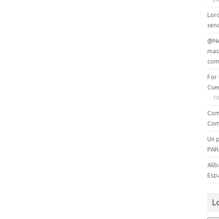
Lord
senc
@Ne
mas
com
For
Cue
10
Com
Com
Un 
PAR
Alib
Esp
L