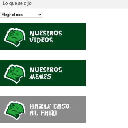
Lo que se dijo
Lo
que
se
dijo