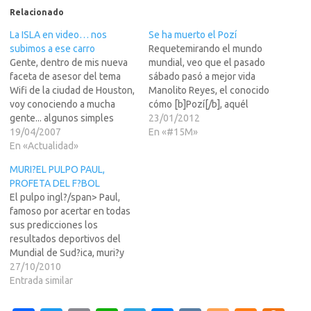
Relacionado
La ISLA en video… nos
Se ha muerto el Pozí
subimos a ese carro
Requetemirando el mundo
Gente, dentro de mis nueva
mundial, veo que el pasado
faceta de asesor del tema
sábado pasó a mejor vida
Wifi de la ciudad de Houston,
Manolito Reyes, el conocido
voy conociendo a mucha
cómo [b]Pozí[/b], aquél
gente... algunos simples
personaje que tantas
23/01/2012
mortales con ganas de
19/04/2007
carcajadas arrancó a muchas
En «#15M»
conectarse a buena
En «Actualidad»
personas y que vivía en la
velocidad y algunos otros
indigencia. [center]
MURI?EL PULPO PAUL,
verdaderos magnates con
[img]http://www.telecinco.e
PROFETA DEL F?BOL
ganas de impulsar las
s/informativos/cultura/Mano
El pulpo ingl?/span> Paul,
nuevas tecnologias...Ayer en
lito-Reyes-
famoso por acertar en todas
todo el dia, casi no pude…
Pozi_TL5IMA20120123_011
sus predicciones los
9_9.jpg[/img][/center]Joer...
resultados deportivos del
lo veía en [b]Crónicas
Mundial de Sud?ica, muri?y
Marcianas[/b], cuando ya era
por la madrugada, a los dos
27/10/2010
más Crónicas Marranas que
a?y 9 meses de edad, en el
Entrada similar
otra cosa, luego…
acuario Sea Life de la ciudad
de Oberhausen (oeste de