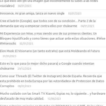
Lo que ellos ven (en una imagen que inocentemente tu subes a las redes
«suciales»)
06/01/2025
Innocence, mi gran amiga, lanza un nuevo single
05/01/2025
Cree el ladrón (Google), que todos son de su condición… Parte 2 de la
demanda que voy a empezar contra ellos por chulearme
04/01/2025
Mi Experiencia con Wise, y mas siendo uno de sus primeros clientes. Un
Bloqueo Injustificado y como tienes que actuar ante estas situaciones. #Wise
#Wisesucks
02/01/2025
Elon Musk: El Visionario (un tanto extraño) que está Moldeando el Futuro
01/01/2025
Esto es lo que pasa (o mejor dicho pasara) a Google cuando intentan
chulearme
29/12/2024
Como usar Threads (El Twitter de Instagram) desde España. Recuerda que
esta prohibido en toda Europa por las «utoridades» de Proteccion de Datos
Corruptos
08/07/2023
Mucho cuidado con las Smart TV Xiaomi, Espias no, lo siguiente… y hardware
desfasado de muy mala calidad.
12/06/2023