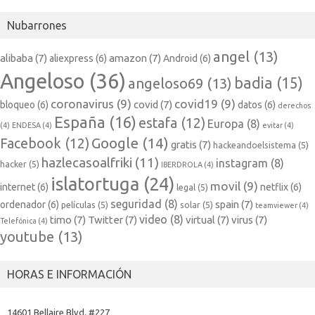
Nubarrones
angel
(13)
alibaba
(7)
amazon
(7)
aliexpress
(6)
Android
(6)
Angeloso
(36)
badia
(15)
angeloso69
(13)
coronavirus
(9)
covid19
(9)
covid
(7)
bloqueo
(6)
datos
(6)
derechos
España
(16)
estafa
(12)
Europa
(8)
(4)
ENDESA
(4)
evitar
(4)
Google
(14)
Facebook
(12)
gratis
(7)
hackeandoelsistema
(5)
hazlecasoalfriki
(11)
instagram
(8)
hacker
(5)
IBERDROLA
(4)
islatortuga
(24)
movil
(9)
internet
(6)
netflix
(6)
legal
(5)
seguridad
(8)
spain
(7)
ordenador
(6)
películas
(5)
solar
(5)
teamviewer
(4)
video
(8)
timo
(7)
Twitter
(7)
virtual
(7)
virus
(7)
Telefónica
(4)
youtube
(13)
HORAS E INFORMACIÓN
14601 Bellaire Blvd. #227