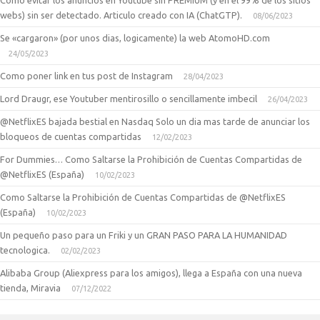
Como evitar los anuncios en Youtube sin PREMIUM (y en el 99% de los sitios
webs) sin ser detectado. Articulo creado con IA (ChatGTP).
08/06/2023
Se «cargaron» (por unos dias, logicamente) la web AtomoHD.com
24/05/2023
Como poner link en tus post de Instagram
28/04/2023
Lord Draugr, ese Youtuber mentirosillo o sencillamente imbecil
26/04/2023
@NetflixES bajada bestial en Nasdaq Solo un dia mas tarde de anunciar los
bloqueos de cuentas compartidas
12/02/2023
For Dummies… Como Saltarse la Prohibición de Cuentas Compartidas de
@NetflixES (España)
10/02/2023
Como Saltarse la Prohibición de Cuentas Compartidas de @NetflixES
(España)
10/02/2023
Un pequeño paso para un Friki y un GRAN PASO PARA LA HUMANIDAD
tecnologica.
02/02/2023
Alibaba Group (Aliexpress para los amigos), llega a España con una nueva
tienda, Miravia
07/12/2022