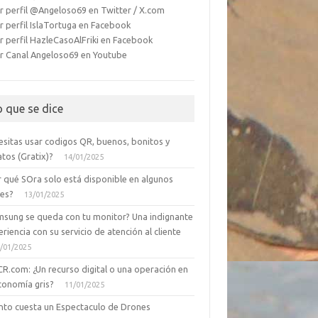
r perfil @Angeloso69 en Twitter / X.com
r perfil IslaTortuga en Facebook
r perfil HazleCasoAlFriki en Facebook
r Canal Angeloso69 en Youtube
o que se dice
esitas usar codigos QR, buenos, bonitos y
tos (Gratix)?
14/01/2025
r qué SOra solo está disponible en algunos
ses?
13/01/2025
msung se queda con tu monitor? Una indignante
riencia con su servicio de atención al cliente
/01/2025
CR.com: ¿Un recurso digital o una operación en
conomía gris?
11/01/2025
nto cuesta un Espectaculo de Drones