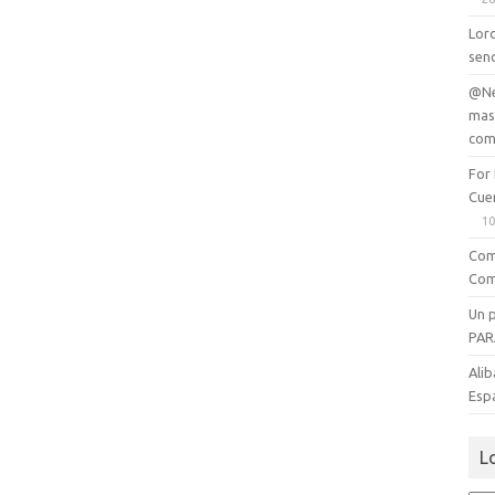
Lord
senc
@Ne
mas
com
For
Cue
10
Com
Com
Un 
PAR
Alib
Esp
L