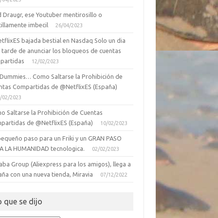
 Draugr, ese Youtuber mentirosillo o
illamente imbecil
26/04/2023
tflixES bajada bestial en Nasdaq Solo un dia
 tarde de anunciar los bloqueos de cuentas
partidas
12/02/2023
 Dummies… Como Saltarse la Prohibición de
ntas Compartidas de @NetflixES (España)
/02/2023
o Saltarse la Prohibición de Cuentas
partidas de @NetflixES (España)
10/02/2023
pequeño paso para un Friki y un GRAN PASO
A LA HUMANIDAD tecnologica.
02/02/2023
aba Group (Aliexpress para los amigos), llega a
aña con una nueva tienda, Miravia
07/12/2022
o que se dijo