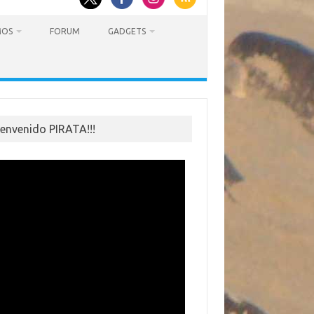
MOS
FORUM
GADGETS
ienvenido PIRATA!!!