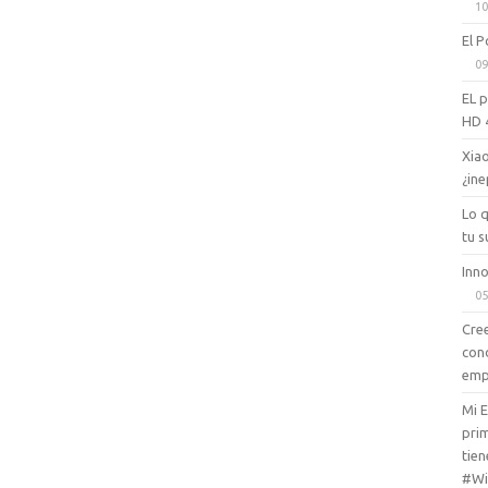
10
El P
09
EL 
HD 
Xiao
¿ine
Lo 
tu s
Inno
05
Cree
con
emp
Mi 
prim
tien
#Wi