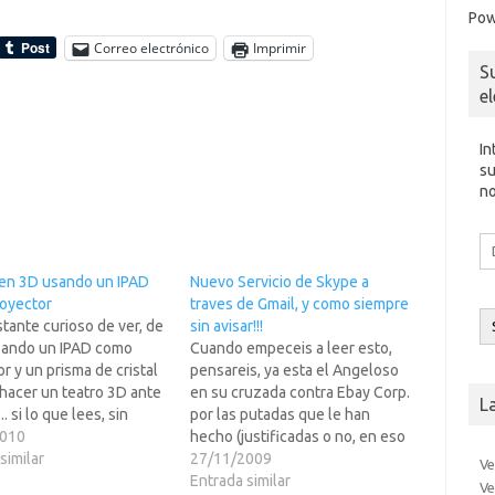
Pow
Correo electrónico
Imprimir
S
e
In
su
no
Di
d
 en 3D usando un IPAD
Nuevo Servicio de Skype a
co
oyector
traves de Gmail, y como siempre
el
tante curioso de ver, de
sin avisar!!!
ando un IPAD como
Cuando empeceis a leer esto,
r y un prisma de cristal
pensareis, ya esta el Angeloso
hacer un teatro 3D ante
en su cruzada contra Ebay Corp.
L
.. si lo que lees, sin
por las putadas que le han
ad de gafas ni nada de
2010
hecho (justificadas o no, en eso
que todavia esta un
similar
no pienso).Y mira puede ser
27/11/2009
Ve
de y las figuras que se
verdad, pero resulta que hoy
Entrada similar
Ve