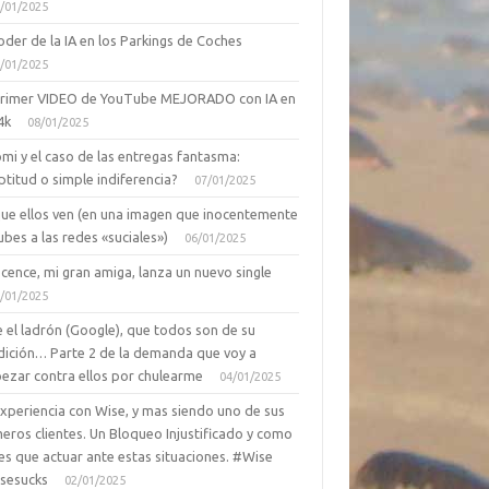
/01/2025
oder de la IA en los Parkings de Coches
/01/2025
primer VIDEO de YouTube MEJORADO con IA en
4k
08/01/2025
mi y el caso de las entregas fantasma:
ptitud o simple indiferencia?
07/01/2025
que ellos ven (en una imagen que inocentemente
ubes a las redes «suciales»)
06/01/2025
cence, mi gran amiga, lanza un nuevo single
/01/2025
 el ladrón (Google), que todos son de su
dición… Parte 2 de la demanda que voy a
ezar contra ellos por chulearme
04/01/2025
Experiencia con Wise, y mas siendo uno de sus
eros clientes. Un Bloqueo Injustificado y como
es que actuar ante estas situaciones. #Wise
sesucks
02/01/2025