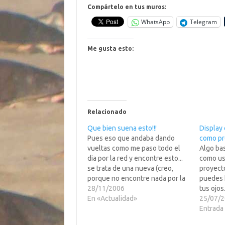
Compártelo en tus muros:
WhatsApp
Telegram
Me gusta esto:
Relacionado
Que bien suena esto!!!
Display
Pues eso que andaba dando
como pr
vueltas como me paso todo el
Algo bas
dia por la red y encontre esto...
como us
se trata de una nueva (creo,
proyecto
porque no encontre nada por la
puedes 
mula) cantante Venezolana
28/11/2006
tus ojos.
llamada Karina. Asi que id a leer
En «Actualidad»
necesid
25/07/
mas, entrais en su pagina, pasais
eso.Aun
Entrada 
de la pantalla del…
poco ver