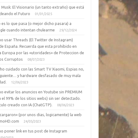
 Musk: El Visionario (un tanto extraño) que está
deando el Futuro
01/01/2025
 es lo que pasa (o mejor dicho pasara) a
gle cuando intentan chulearme
29/12/2024
o usar Threads (El Twitter de Instagram)
de España. Recuerda que esta prohibido en
a Europa por las «utoridades» de Proteccion de
os Corruptos
08/07/2023
ho cuidado con las Smart TV Xiaomi, Espias no,
siguiente… y hardware desfasado de muy mala
dad.
12/06/2023
o evitar los anuncios en Youtube sin PREMIUM
n el 99% de los sitios webs) sin ser detectado.
culo creado con IA (ChatGTP).
08/06/2023
cargaron» (por unos dias, logicamente) la web
moHD.com
24/05/2023
o poner link en tus post de Instagram
/04/2023