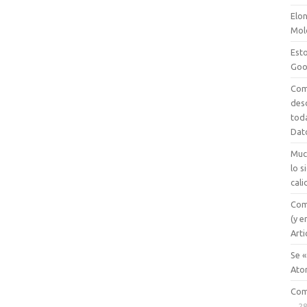
Elon
Mol
Esto
Goo
Com
des
tod
Dat
Muc
lo 
cali
Com
(y e
Arti
Se «
Ato
Com
28