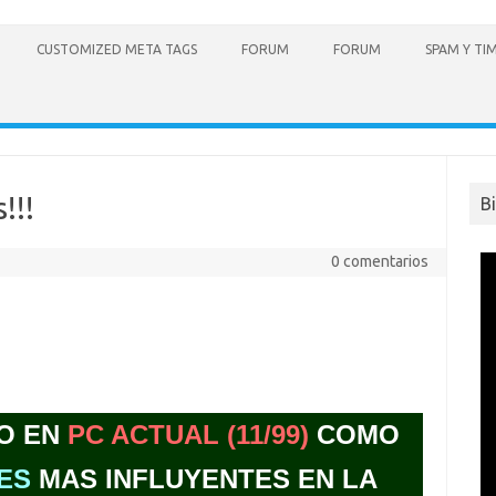
CUSTOMIZED META TAGS
FORUM
FORUM
SPAM Y TI
!!!
B
0 comentarios
O EN
PC ACTUAL (11/99)
COMO
ES
MAS INFLUYENTES EN LA