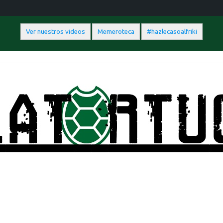
Ver nuestros videos
Memeroteca
#hazlecasoalfriki