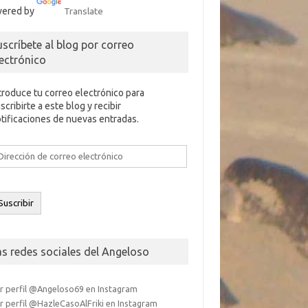
ered by
Translate
uscríbete al blog por correo
lectrónico
troduce tu correo electrónico para
scribirte a este blog y recibir
tificaciones de nuevas entradas.
rección
e
rreo
ectrónico
Suscribir
as redes sociales del Angeloso
r perfil @Angeloso69 en Instagram
r perfil @HazleCasoAlFriki en Instagram