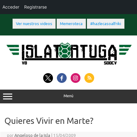
Acceder
Registrarse
Ver nuestros videos
Memeroteca
#hazlecasoalfriki
Saltar
al
contenido
Menú
Quieres Vivir en Marte?
por
Angeloso de la Isla
|
15/04/2009