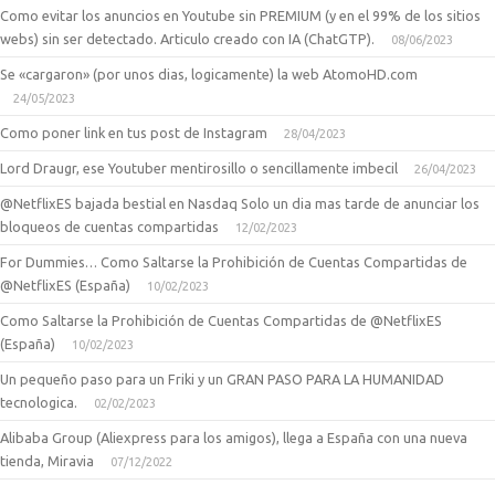
Como evitar los anuncios en Youtube sin PREMIUM (y en el 99% de los sitios
webs) sin ser detectado. Articulo creado con IA (ChatGTP).
08/06/2023
Se «cargaron» (por unos dias, logicamente) la web AtomoHD.com
24/05/2023
Como poner link en tus post de Instagram
28/04/2023
Lord Draugr, ese Youtuber mentirosillo o sencillamente imbecil
26/04/2023
@NetflixES bajada bestial en Nasdaq Solo un dia mas tarde de anunciar los
bloqueos de cuentas compartidas
12/02/2023
For Dummies… Como Saltarse la Prohibición de Cuentas Compartidas de
@NetflixES (España)
10/02/2023
Como Saltarse la Prohibición de Cuentas Compartidas de @NetflixES
(España)
10/02/2023
Un pequeño paso para un Friki y un GRAN PASO PARA LA HUMANIDAD
tecnologica.
02/02/2023
Alibaba Group (Aliexpress para los amigos), llega a España con una nueva
tienda, Miravia
07/12/2022