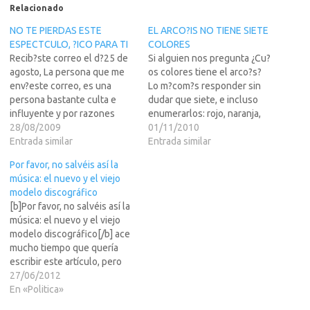
Relacionado
NO TE PIERDAS ESTE
EL ARCO?IS NO TIENE SIETE
ESPECTCULO, ?ICO PARA TI
COLORES
Recib?ste correo el d?25 de
Si alguien nos pregunta ¿Cu?
agosto, La persona que me
os colores tiene el arco?s?
env?este correo, es una
Lo m?com?s responder sin
persona bastante culta e
dudar que siete, e incluso
influyente y por razones
enumerarlos: rojo, naranja,
obvias, no dar? conocer su
28/08/2009
amarillo, verde, azul, a?y
01/11/2010
nombre, el caso es que
Entrada similar
violeta. ¿Pero cu?a realidad
Entrada similar
viendo de ? v?l correo, y no
tiene esto? La verdad es que
Por favor, no salvéis así la
me tom?i un minuto en
estos siete colores ?amente
música: el nuevo y el viejo
pensar, simplemente me
existen a causa de las
modelo discográfico
pareci?teresante.El caso,
creencias de Isaac
[b]Por favor, no salvéis así la
es…
Newton.....quereis saber la…
música: el nuevo y el viejo
modelo discográfico[/b] ace
mucho tiempo que quería
escribir este artículo, pero
mis compromisos laborales
27/06/2012
no me han dejado mucho
En «Politica»
margen. Como muchos