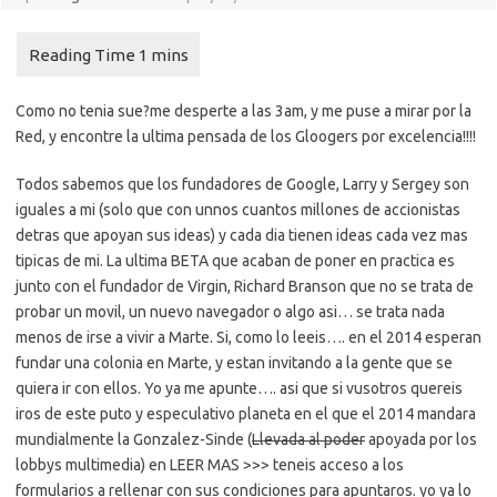
Como no tenia sue?me desperte a las 3am, y me puse a mirar por la
Red, y encontre la ultima pensada de los Gloogers por excelencia!!!!
Todos sabemos que los fundadores de Google, Larry y Sergey son
iguales a mi (solo que con unnos cuantos millones de accionistas
detras que apoyan sus ideas) y cada dia tienen ideas cada vez mas
tipicas de mi. La ultima BETA que acaban de poner en practica es
junto con el fundador de Virgin, Richard Branson que no se trata de
probar un movil, un nuevo navegador o algo asi… se trata nada
menos de irse a vivir a Marte. Si, como lo leeis…. en el 2014 esperan
fundar una colonia en Marte, y estan invitando a la gente que se
quiera ir con ellos. Yo ya me apunte…. asi que si vusotros quereis
iros de este puto y especulativo planeta en el que el 2014 mandara
mundialmente la Gonzalez-Sinde (
Llevada al poder
apoyada por los
lobbys multimedia) en LEER MAS >>> teneis acceso a los
formularios a rellenar con sus condiciones para apuntaros. yo ya lo