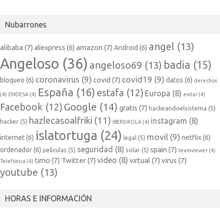
Nubarrones
angel
(13)
alibaba
(7)
amazon
(7)
aliexpress
(6)
Android
(6)
Angeloso
(36)
badia
(15)
angeloso69
(13)
coronavirus
(9)
covid19
(9)
covid
(7)
bloqueo
(6)
datos
(6)
derechos
España
(16)
estafa
(12)
Europa
(8)
(4)
ENDESA
(4)
evitar
(4)
Google
(14)
Facebook
(12)
gratis
(7)
hackeandoelsistema
(5)
hazlecasoalfriki
(11)
instagram
(8)
hacker
(5)
IBERDROLA
(4)
islatortuga
(24)
movil
(9)
internet
(6)
netflix
(6)
legal
(5)
seguridad
(8)
spain
(7)
ordenador
(6)
películas
(5)
solar
(5)
teamviewer
(4)
video
(8)
timo
(7)
Twitter
(7)
virtual
(7)
virus
(7)
Telefónica
(4)
youtube
(13)
HORAS E INFORMACIÓN