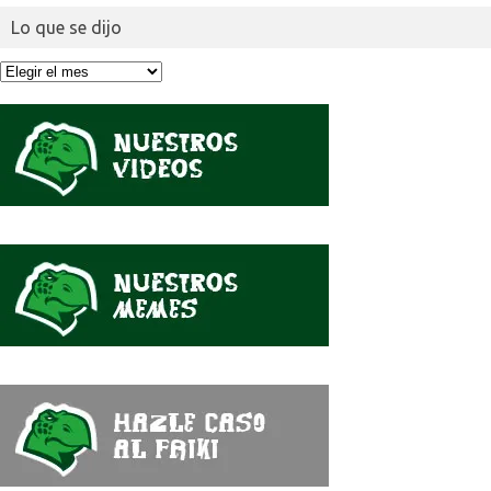
Lo que se dijo
Lo
que
se
dijo