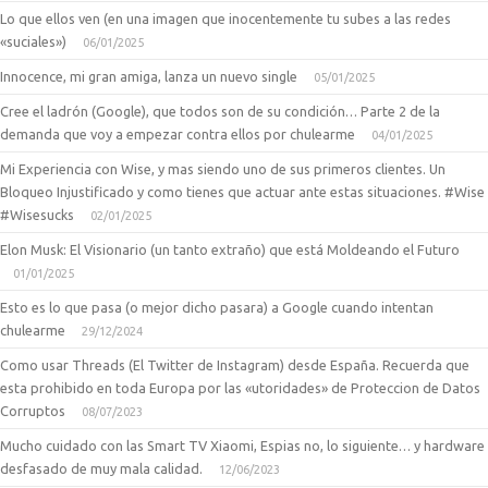
Lo que ellos ven (en una imagen que inocentemente tu subes a las redes
«suciales»)
06/01/2025
Innocence, mi gran amiga, lanza un nuevo single
05/01/2025
Cree el ladrón (Google), que todos son de su condición… Parte 2 de la
demanda que voy a empezar contra ellos por chulearme
04/01/2025
Mi Experiencia con Wise, y mas siendo uno de sus primeros clientes. Un
Bloqueo Injustificado y como tienes que actuar ante estas situaciones. #Wise
#Wisesucks
02/01/2025
Elon Musk: El Visionario (un tanto extraño) que está Moldeando el Futuro
01/01/2025
Esto es lo que pasa (o mejor dicho pasara) a Google cuando intentan
chulearme
29/12/2024
Como usar Threads (El Twitter de Instagram) desde España. Recuerda que
esta prohibido en toda Europa por las «utoridades» de Proteccion de Datos
Corruptos
08/07/2023
Mucho cuidado con las Smart TV Xiaomi, Espias no, lo siguiente… y hardware
desfasado de muy mala calidad.
12/06/2023