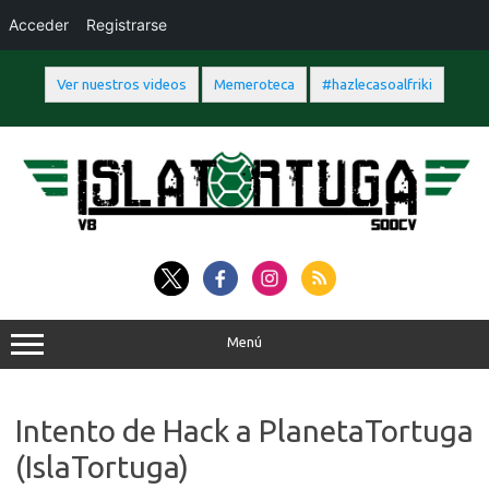
Acceder
Registrarse
Ver nuestros videos
Memeroteca
#hazlecasoalfriki
Saltar
al
contenido
Menú
Intento de Hack a PlanetaTortuga
(IslaTortuga)