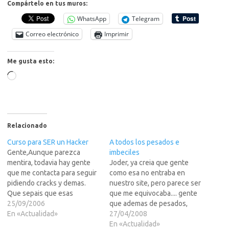
Compártelo en tus muros:
WhatsApp
Telegram
Correo electrónico
Imprimir
Me gusta esto:
Cargando...
Relacionado
Curso para SER un Hacker
A todos los pesados e
Gente,Aunque parezca
imbeciles
mentira, todavia hay gente
Joder, ya creia que gente
que me contacta para seguir
como esa no entraba en
pidiendo cracks y demas.
nuestro site, pero parece ser
Que sepais que esas
que me equivocaba.... gente
preguntas NO SUS LAS VOY
25/09/2006
que ademas de pesados,
A CONTESTAR... aunque la
En «Actualidad»
imbeciles y lammers, se
27/04/2008
pregunta master por
deican a incordiarnos (a los
En «Actualidad»