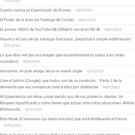
11/01/2025
Cuanto cuesta un Espectaculo de Drones
10/01/2025
El Poder de la IA en los Parkings de Coches
09/01/2025
EL primer VIDEO de YouTube MEJORADO con IA en HD 4k
08/01/2025
Xiaomi y el caso de las entregas fantasma: ¿ineptitud o simple indiferencia?
07/01/2025
Lo que ellos ven (en una imagen que inocentemente tu subes a las redes
«suciales»)
06/01/2025
Innocence, mi gran amiga, lanza un nuevo single
05/01/2025
Cree el ladrón (Google), que todos son de su condición… Parte 2 de la
demanda que voy a empezar contra ellos por chulearme
04/01/2025
Mi Experiencia con Wise, y mas siendo uno de sus primeros clientes. Un
Bloqueo Injustificado y como tienes que actuar ante estas situaciones. #Wise
#Wisesucks
02/01/2025
Elon Musk: El Visionario (un tanto extraño) que está Moldeando el Futuro
01/01/2025
Esto es lo que pasa (o mejor dicho pasara) a Google cuando intentan