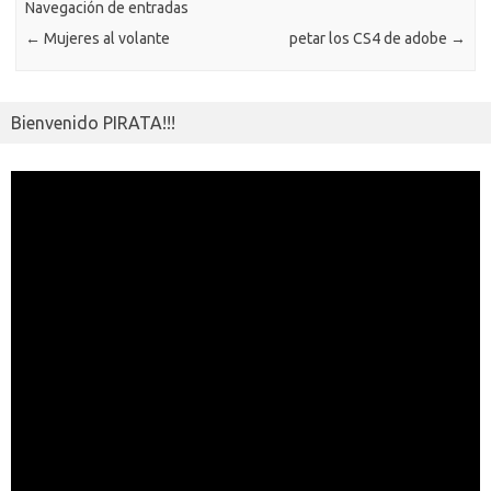
ik
Navegación de entradas
ti
←
Mujeres al volante
petar los CS4 de adobe
→
i
r
Bienvenido PIRATA!!!