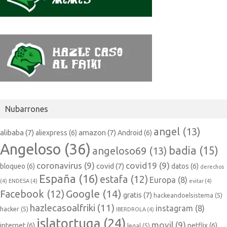
Nubarrones
angel
(13)
alibaba
(7)
amazon
(7)
aliexpress
(6)
Android
(6)
Angeloso
(36)
badia
(15)
angeloso69
(13)
coronavirus
(9)
covid19
(9)
covid
(7)
bloqueo
(6)
datos
(6)
derechos
España
(16)
estafa
(12)
Europa
(8)
(4)
ENDESA
(4)
evitar
(4)
Google
(14)
Facebook
(12)
gratis
(7)
hackeandoelsistema
(5)
hazlecasoalfriki
(11)
instagram
(8)
hacker
(5)
IBERDROLA
(4)
islatortuga
(24)
movil
(9)
internet
(6)
netflix
(6)
legal
(5)