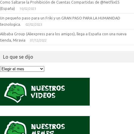
Como Saltarse la Prohibición de Cuentas Compartidas de @NetflixES
(España)
10/02/2023
Un pequeño paso para un Friki y un GRAN PASO PARA LA HUMANIDAD
tecnologica.
02/02/2023
Alibaba Group (Aliexpress para los amigos), llega a España con una nueva
tienda, Miravia
07/12/2022
Lo que se dijo
Lo
que
se
dijo