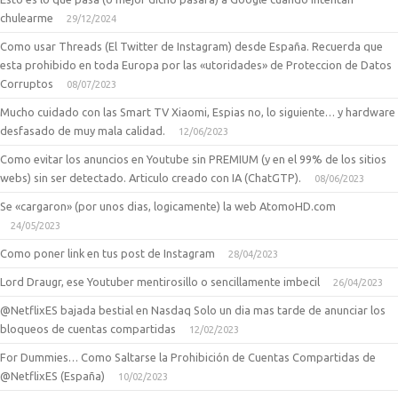
chulearme
29/12/2024
Como usar Threads (El Twitter de Instagram) desde España. Recuerda que
esta prohibido en toda Europa por las «utoridades» de Proteccion de Datos
Corruptos
08/07/2023
Mucho cuidado con las Smart TV Xiaomi, Espias no, lo siguiente… y hardware
desfasado de muy mala calidad.
12/06/2023
Como evitar los anuncios en Youtube sin PREMIUM (y en el 99% de los sitios
webs) sin ser detectado. Articulo creado con IA (ChatGTP).
08/06/2023
Se «cargaron» (por unos dias, logicamente) la web AtomoHD.com
24/05/2023
Como poner link en tus post de Instagram
28/04/2023
Lord Draugr, ese Youtuber mentirosillo o sencillamente imbecil
26/04/2023
@NetflixES bajada bestial en Nasdaq Solo un dia mas tarde de anunciar los
bloqueos de cuentas compartidas
12/02/2023
For Dummies… Como Saltarse la Prohibición de Cuentas Compartidas de
@NetflixES (España)
10/02/2023