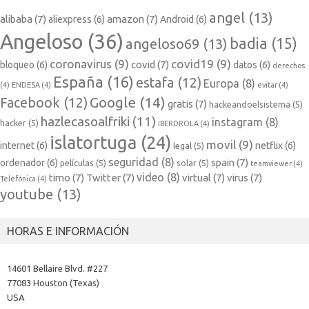
angel
(13)
alibaba
(7)
amazon
(7)
aliexpress
(6)
Android
(6)
Angeloso
(36)
badia
(15)
angeloso69
(13)
coronavirus
(9)
covid19
(9)
covid
(7)
bloqueo
(6)
datos
(6)
derechos
España
(16)
estafa
(12)
Europa
(8)
(4)
ENDESA
(4)
evitar
(4)
Google
(14)
Facebook
(12)
gratis
(7)
hackeandoelsistema
(5)
hazlecasoalfriki
(11)
instagram
(8)
hacker
(5)
IBERDROLA
(4)
islatortuga
(24)
movil
(9)
internet
(6)
netflix
(6)
legal
(5)
seguridad
(8)
spain
(7)
ordenador
(6)
películas
(5)
solar
(5)
teamviewer
(4)
video
(8)
timo
(7)
Twitter
(7)
virtual
(7)
virus
(7)
Telefónica
(4)
youtube
(13)
HORAS E INFORMACIÓN
14601 Bellaire Blvd. #227
77083 Houston (Texas)
USA