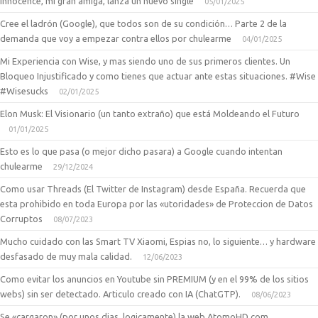
Innocence, mi gran amiga, lanza un nuevo single
05/01/2025
Cree el ladrón (Google), que todos son de su condición… Parte 2 de la
demanda que voy a empezar contra ellos por chulearme
04/01/2025
Mi Experiencia con Wise, y mas siendo uno de sus primeros clientes. Un
Bloqueo Injustificado y como tienes que actuar ante estas situaciones. #Wise
#Wisesucks
02/01/2025
Elon Musk: El Visionario (un tanto extraño) que está Moldeando el Futuro
01/01/2025
Esto es lo que pasa (o mejor dicho pasara) a Google cuando intentan
chulearme
29/12/2024
Como usar Threads (El Twitter de Instagram) desde España. Recuerda que
esta prohibido en toda Europa por las «utoridades» de Proteccion de Datos
Corruptos
08/07/2023
Mucho cuidado con las Smart TV Xiaomi, Espias no, lo siguiente… y hardware
desfasado de muy mala calidad.
12/06/2023
Como evitar los anuncios en Youtube sin PREMIUM (y en el 99% de los sitios
webs) sin ser detectado. Articulo creado con IA (ChatGTP).
08/06/2023
Se «cargaron» (por unos dias, logicamente) la web AtomoHD.com