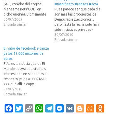
Galli, creador del engine
#manifiesto #redsos #acta
Meneame.net ('GOD' en
Pues parece ser que cada dia
dicho engine), ultimamente
son mas las propuestas de
se lo tiene bastante creido...
06/07/2009
Democracia Electronica...
pues se dedica a hacer de
Entrada similar
pero hasta la fecha solo han
las suyas aprovechando la
sido iniciativas privadas -
gran popularidad de su
aparte de Suiza, que lleva
30/07/2010
"servicio". Ultimamente
funcionando con papelitos
Entrada similar
Meneame.net esta mas
desde hace a?... pues halas,
El valor de Facebook alcanza
viciado que las entra?del
ahora el Gobierno de Rusia,
ya los 19.000 millones de
PSOE y el Partido
va a empezar a cambiar
euros
Republicano…
todas las maquinas de su…
Esta es la noticia que da El
Mundo.es .Asi que si estais
interesados en saber mas al
respecto, pues a LEER MAS
>>> que alli la copy-
pastee.@Angeloso69
01/07/2010
Reuters | EP | Francisco La
Entrada similar
firma de capital privado
Elevation Partners compr?
Fa
T
C
W
T
M
V
Bl
M
O
millones de euros (120