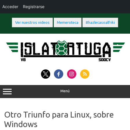
Acceder
Registrarse
Ver nuestros videos
Memeroteca
#hazlecasoalfriki
Saltar
al
contenido
Menú
Otro Triunfo para Linux, sobre
Windows