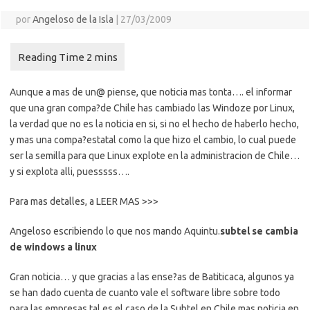
por
Angeloso de la Isla
|
27/03/2009
Aunque a mas de un@ piense, que noticia mas tonta…. el informar
que una gran compa?de Chile has cambiado las Windoze por Linux,
la verdad que no es la noticia en si, si no el hecho de haberlo hecho,
y mas una compa?estatal como la que hizo el cambio, lo cual puede
ser la semilla para que Linux explote en la administracion de Chile…
y si explota alli, puesssss….
Para mas detalles, a LEER MAS >>>
Angeloso escribiendo lo que nos mando Aquintu.
subtel se cambia
de windows a linux
Gran noticia… y que gracias a las ense?as de Batiticaca, algunos ya
se han dado cuenta de cuanto vale el software libre sobre todo
para las empresas tal es el caso de la Subtel en Chile mas noticia en