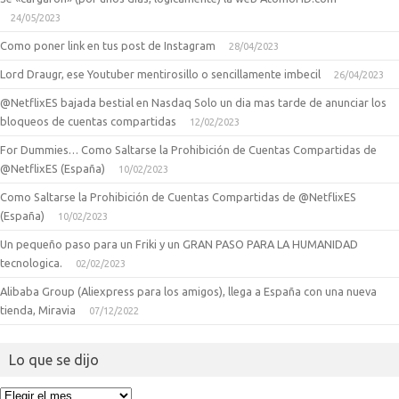
24/05/2023
Como poner link en tus post de Instagram
28/04/2023
Lord Draugr, ese Youtuber mentirosillo o sencillamente imbecil
26/04/2023
@NetflixES bajada bestial en Nasdaq Solo un dia mas tarde de anunciar los
bloqueos de cuentas compartidas
12/02/2023
For Dummies… Como Saltarse la Prohibición de Cuentas Compartidas de
@NetflixES (España)
10/02/2023
Como Saltarse la Prohibición de Cuentas Compartidas de @NetflixES
(España)
10/02/2023
Un pequeño paso para un Friki y un GRAN PASO PARA LA HUMANIDAD
tecnologica.
02/02/2023
Alibaba Group (Aliexpress para los amigos), llega a España con una nueva
tienda, Miravia
07/12/2022
Lo que se dijo
Lo