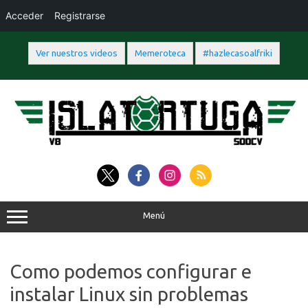
Acceder
Registrarse
Ver nuestros videos
Memeroteca
#hazlecasoalfriki
Saltar
al
contenido
Menú
Como podemos configurar e
instalar Linux sin problemas