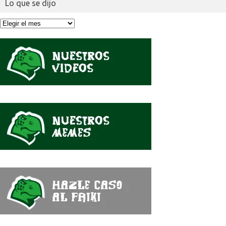
Lo que se dijo
Lo
que
se
dijo