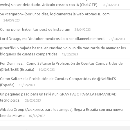
webs) sin ser detectado. Articulo creado con IA (ChatGTP).
08/06/2023
Se «cargaron» (por unos dias, logicamente) la web AtomoHD.com
24/05/2023
Como poner link en tus post de Instagram
28/04/2023
Lord Draugr, ese Youtuber mentirosillo o sencillamente imbecil
26/04/2023
@NetflixES bajada bestial en Nasdaq Solo un dia mas tarde de anunciar los
bloqueos de cuentas compartidas
12/02/2023
For Dummies… Como Saltarse la Prohibición de Cuentas Compartidas de
@NetflixES (España)
10/02/2023
Como Saltarse la Prohibición de Cuentas Compartidas de @NetflixES
(España)
10/02/2023
Un pequeño paso para un Friki y un GRAN PASO PARA LA HUMANIDAD
tecnologica.
02/02/2023
Alibaba Group (Aliexpress para los amigos), llega a España con una nueva
tienda, Miravia
07/12/2022