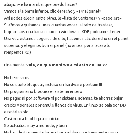
abajo
. Me lia ir arriba, que puedo hacer?
Vamos a la barra inferior, clic derecho y «a?r al panel»
Ahi podes elegir, entre otras, la «lista de ventanas» y «papelera»
Si a?mos y quitamos unas cuantas veces, al rato de trastear,
lograremos una barra como en windows o KDE podriamos tener.
Una vez estamos seguros de ello, hacemos clic derecho en el panel
superior, y elegimos borrar panel (no antes, por si acaso lo
rompemos xD)
Finalmente:
vale, de que me sirve a mi esto de linux?
No tiene virus.
No se suele bloquear, incluso en hardware pentium III
Un programa no bloquea el sistema entero
No pagas ni por software ni por sistema, ademas, te ahorras bajar
cracks y seriales por emule llenos de virus. En linux se baja por DD
e isntala solo.
Casi nunca te obliga a reiniciar
Se actualiza muy a menudo, y bien
No hay desfragmentador, en Linux el disco se fragmenta como