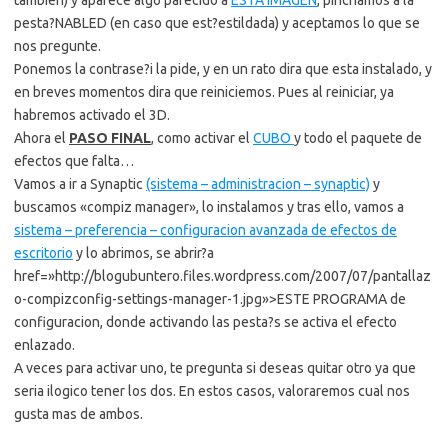
tambien) y aparece algo parecido a
ESTA IMAGEN
, pinchamos a la
pesta?NABLED (en caso que est?estildada) y aceptamos lo que se
nos pregunte.
Ponemos la contrase?i la pide, y en un rato dira que esta instalado, y
en breves momentos dira que reiniciemos. Pues al reiniciar, ya
habremos activado el 3D.
Ahora el
PASO FINAL
, como activar el
CUBO
y todo el paquete de
efectos que falta…
Vamos a ir a Synaptic
(sistema – administracion – synaptic)
y
buscamos «compiz manager», lo instalamos y tras ello, vamos a
sistema – preferencia – configuracion avanzada de efectos de
escritorio
y lo abrimos, se abrir?a
href=»http://blogubuntero.files.wordpress.com/2007/07/pantallaz
o-compizconfig-settings-manager-1.jpg»>ESTE PROGRAMA de
configuracion, donde activando las pesta?s se activa el efecto
enlazado.
A veces para activar uno, te pregunta si deseas quitar otro ya que
seria ilogico tener los dos. En estos casos, valoraremos cual nos
gusta mas de ambos.