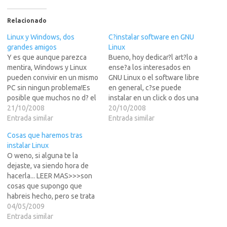
Relacionado
Linux y Windows, dos
C?instalar software en GNU
grandes amigos
Linux
Y es que aunque parezca
Bueno, hoy dedicar?l art?lo a
mentira, Windows y Linux
ense?a los interesados en
pueden convivir en un mismo
GNU Linux o el software libre
PC sin ningun problema!Es
en general, c?se puede
posible que muchos no d? el
instalar en un click o dos una
paso a Linux porque en Linux
21/10/2008
aplicaci?n Linux sin dificultad
20/10/2008
no podreis jugar a Age of
Entrada similar
ni uso del c?o o terminales
Entrada similar
empires, o al Fifa, pero
complicados, ya que aun hoy
Cosas que haremos tras
siguiendo mis instrucciones,
en dia la gente cree que es
instalar Linux
estoy casi seguro que lo
un sistema…
O weno, si alguna te la
lograr?,…
dejaste, va siendo hora de
hacerla... LEER MAS>>>son
cosas que supongo que
habreis hecho, pero se trata
de un: "por
04/05/2009
si"FUENTEActualizar el OS,
Entrada similar
des de el icono que nos