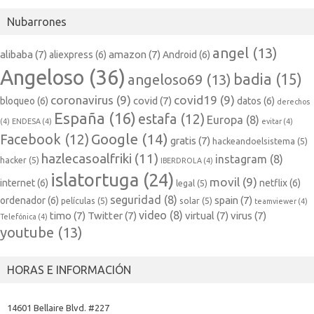
Nubarrones
angel
(13)
alibaba
(7)
amazon
(7)
aliexpress
(6)
Android
(6)
Angeloso
(36)
badia
(15)
angeloso69
(13)
coronavirus
(9)
covid19
(9)
covid
(7)
bloqueo
(6)
datos
(6)
derechos
España
(16)
estafa
(12)
Europa
(8)
(4)
ENDESA
(4)
evitar
(4)
Google
(14)
Facebook
(12)
gratis
(7)
hackeandoelsistema
(5)
hazlecasoalfriki
(11)
instagram
(8)
hacker
(5)
IBERDROLA
(4)
islatortuga
(24)
movil
(9)
internet
(6)
netflix
(6)
legal
(5)
seguridad
(8)
spain
(7)
ordenador
(6)
películas
(5)
solar
(5)
teamviewer
(4)
video
(8)
timo
(7)
Twitter
(7)
virtual
(7)
virus
(7)
Telefónica
(4)
youtube
(13)
HORAS E INFORMACIÓN
14601 Bellaire Blvd. #227