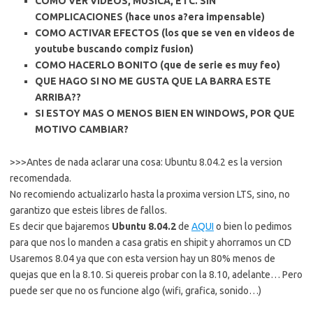
COMO VER VIDEOS, MUSICA, ETC. SIN
COMPLICACIONES (hace unos a?era impensable)
COMO ACTIVAR EFECTOS (los que se ven en videos de
youtube buscando compiz fusion)
COMO HACERLO BONITO (que de serie es muy feo)
QUE HAGO SI NO ME GUSTA QUE LA BARRA ESTE
ARRIBA??
SI ESTOY MAS O MENOS BIEN EN WINDOWS, POR QUE
MOTIVO CAMBIAR?
>>>
Antes de nada aclarar una cosa: Ubuntu 8.04.2 es la version
recomendada.
No recomiendo actualizarlo hasta la proxima version LTS, sino, no
garantizo que esteis libres de fallos.
Es decir que bajaremos
Ubuntu 8.04.2
de
AQUI
o bien lo pedimos
para que nos lo manden a casa gratis en shipit y ahorramos un CD
Usaremos 8.04 ya que con esta version hay un 80% menos de
quejas que en la 8.10. Si quereis probar con la 8.10, adelante… Pero
puede ser que no os funcione algo (wifi, grafica, sonido…)