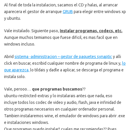
Al final de toda la instalacion, sacamos el CD y halas, al arrancar
aparecera el gestor de arranque
GRUB
para elegir entre windows xp
y ubuntu.
Vale instalado. Siguiente paso,
instalar programas, codecs, etc.
Aunque muchos temiamos que fuese dificil, es mas facil que en
windows incluso.
Abrid
sistema -administracion – gestor de paquetes synaptic
y alli
click en buscar, escribid cualquier nombre de programa de linux y,
lo
que aparezca,
lo tildais y dadle a aplicar, se descarga el programa e
instala solo.
Vale, perooo…
que programas buscamos
??
ubuntu-restricted-extras y lo instalarais antes que nada, eso
incluye todos los codec de video y audio, flash, java e infinidad de
otros programas necesarios en cualquier ordenador personal.
Tambien instalaremos wine, el emulador de windows para abrir .exe
e instalaciones windows.
Que programas puedo instalar? cuales me recomiendas?? Pues