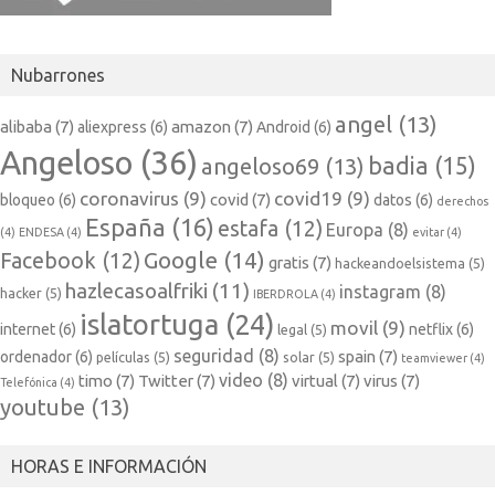
Nubarrones
angel
(13)
alibaba
(7)
amazon
(7)
aliexpress
(6)
Android
(6)
Angeloso
(36)
badia
(15)
angeloso69
(13)
coronavirus
(9)
covid19
(9)
covid
(7)
bloqueo
(6)
datos
(6)
derechos
España
(16)
estafa
(12)
Europa
(8)
(4)
ENDESA
(4)
evitar
(4)
Google
(14)
Facebook
(12)
gratis
(7)
hackeandoelsistema
(5)
hazlecasoalfriki
(11)
instagram
(8)
hacker
(5)
IBERDROLA
(4)
islatortuga
(24)
movil
(9)
internet
(6)
netflix
(6)
legal
(5)
seguridad
(8)
spain
(7)
ordenador
(6)
películas
(5)
solar
(5)
teamviewer
(4)
video
(8)
timo
(7)
Twitter
(7)
virtual
(7)
virus
(7)
Telefónica
(4)
youtube
(13)
HORAS E INFORMACIÓN