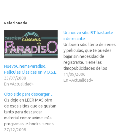
Relacionado
Un nuevo sitio BT bastante
interesante
Un buen sitio lleno de series
y peliculas, que te puedes
bajar sin necesidad de
registrarte. Tiene las
NuevoCinemaParadiso,
timopublicidades de los
Peliculas Clasicas en V.O.S.E.
casinos y mucho porno sms,
11/09/2006
23/07/2008
pero claro la gente detras de
En «Actualidad»
En «Actualidad»
esto se supone que es
nueva y cree que se haran
Otro sitio para descargar…
millonarios con ese tipo de
Os dejo en LEER MAS otro
publicidad. Lo…
de esos sitios que os gustan
tanto para descargar
material como: anime, m?a,
programas, e-books, series,
peliculas...Lo malo es que
27/12/2008