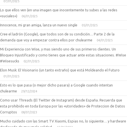
07/01/2025
Lo que ellos ven (en una imagen que inocentemente tu subes a las redes
«suciales»)
06/01/2025
Innocence, mi gran amiga, lanza un nuevo single
05/01/2025
Cree el ladrón (Google), que todos son de su condición… Parte 2 de la
demanda que voy a empezar contra ellos por chulearme
04/01/2025
Mi Experiencia con Wise, y mas siendo uno de sus primeros clientes. Un
Bloqueo Injustificado y como tienes que actuar ante estas situaciones. #Wise
#Wisesucks
02/01/2025
Elon Musk: El Visionario (un tanto extraño) que está Moldeando el Futuro
01/01/2025
Esto es lo que pasa (o mejor dicho pasara) a Google cuando intentan
chulearme
29/12/2024
Como usar Threads (El Twitter de Instagram) desde España. Recuerda que
esta prohibido en toda Europa por las «utoridades» de Proteccion de Datos
Corruptos
08/07/2023
Mucho cuidado con las Smart TV Xiaomi, Espias no, lo siguiente… y hardware
desfasado de muy mala calidad.