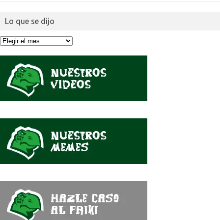
Lo que se dijo
Lo
que
se
dijo