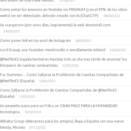
12/06/2023
Como evitar los anuncios en Youtube sin PREMIUM (y en el 99% de los sitios
webs) sin ser detectado. Articulo creado con IA (ChatGTP).
08/06/2023
Se «cargaron» (por unos dias, logicamente) la web AtomoHD.com
24/05/2023
Como poner link en tus post de Instagram
28/04/2023
Lord Draugr, ese Youtuber mentirosillo o sencillamente imbecil
26/04/2023
@NetflixES bajada bestial en Nasdaq Solo un dia mas tarde de anunciar los
bloqueos de cuentas compartidas
12/02/2023
For Dummies… Como Saltarse la Prohibición de Cuentas Compartidas de
@NetflixES (España)
10/02/2023
Como Saltarse la Prohibición de Cuentas Compartidas de @NetflixES
(España)
10/02/2023
Un pequeño paso para un Friki y un GRAN PASO PARA LA HUMANIDAD
tecnologica.
02/02/2023
Alibaba Group (Aliexpress para los amigos), llega a España con una nueva
tienda, Miravia
07/12/2022