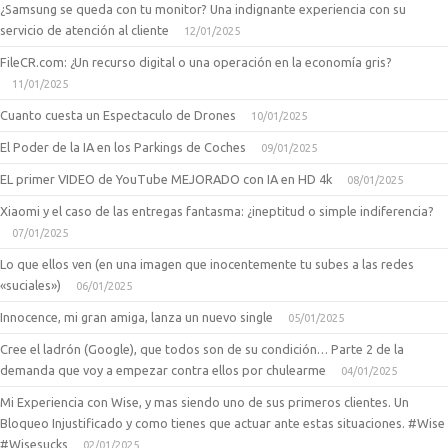
¿Samsung se queda con tu monitor? Una indignante experiencia con su
servicio de atención al cliente
12/01/2025
FileCR.com: ¿Un recurso digital o una operación en la economía gris?
11/01/2025
Cuanto cuesta un Espectaculo de Drones
10/01/2025
El Poder de la IA en los Parkings de Coches
09/01/2025
EL primer VIDEO de YouTube MEJORADO con IA en HD 4k
08/01/2025
Xiaomi y el caso de las entregas fantasma: ¿ineptitud o simple indiferencia?
07/01/2025
Lo que ellos ven (en una imagen que inocentemente tu subes a las redes
«suciales»)
06/01/2025
Innocence, mi gran amiga, lanza un nuevo single
05/01/2025
Cree el ladrón (Google), que todos son de su condición… Parte 2 de la
demanda que voy a empezar contra ellos por chulearme
04/01/2025
Mi Experiencia con Wise, y mas siendo uno de sus primeros clientes. Un
Bloqueo Injustificado y como tienes que actuar ante estas situaciones. #Wise
#Wisesucks
02/01/2025