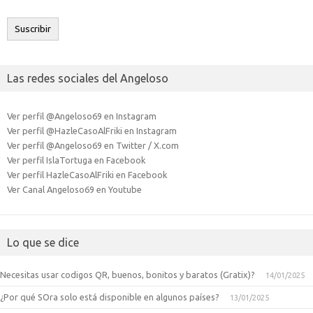
correo
electrónico
Suscribir
Las redes sociales del Angeloso
Ver perfil @Angeloso69 en Instagram
Ver perfil @HazleCasoAlFriki en Instagram
Ver perfil @Angeloso69 en Twitter / X.com
Ver perfil IslaTortuga en Facebook
Ver perfil HazleCasoAlFriki en Facebook
Ver Canal Angeloso69 en Youtube
Lo que se dice
Necesitas usar codigos QR, buenos, bonitos y baratos (Gratix)?
14/01/2025
¿Por qué SOra solo está disponible en algunos países?
13/01/2025