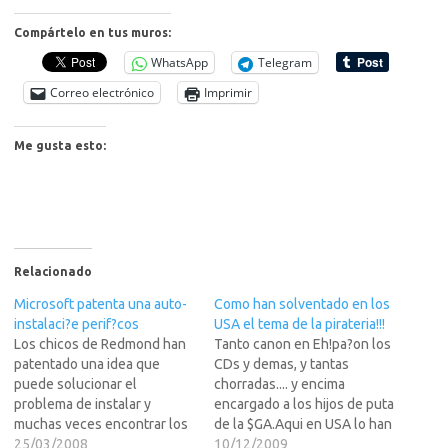
Compártelo en tus muros:
WhatsApp
Telegram
Correo electrónico
Imprimir
Me gusta esto:
Relacionado
Microsoft patenta una auto-
Como han solventado en los
instalaci?e perif?cos
USA el tema de la pirateria!!!
Los chicos de Redmond han
Tanto canon en Eh!pa?on los
patentado una idea que
CDs y demas, y tantas
puede solucionar el
chorradas.... y encima
problema de instalar y
encargado a los hijos de puta
muchas veces encontrar los
de la $GA.Aqui en USA lo han
controladores adecuados
25/03/2008
solventado de una manera
10/12/2009