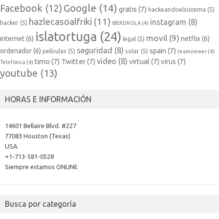
Google
(14)
Facebook
(12)
gratis
(7)
hackeandoelsistema
(5)
hazlecasoalfriki
(11)
instagram
(8)
hacker
(5)
IBERDROLA
(4)
islatortuga
(24)
movil
(9)
internet
(6)
netflix
(6)
legal
(5)
seguridad
(8)
spain
(7)
ordenador
(6)
películas
(5)
solar
(5)
teamviewer
(4)
video
(8)
timo
(7)
Twitter
(7)
virtual
(7)
virus
(7)
Telefónica
(4)
youtube
(13)
HORAS E INFORMACIÓN
14601 Bellaire Blvd. #227
77083 Houston (Texas)
USA
+1-713-581-0528
Siempre estamos ONLINE
Busca por categoría