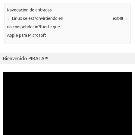
k
k
p
e
sn
ar
ik
Navegación de entradas
ti
←
Linux se est?onvirtiendo en
ext4!!
→
i
r
un competidor m?fuerte que
Apple para Microsoft
Bienvenido PIRATA!!!