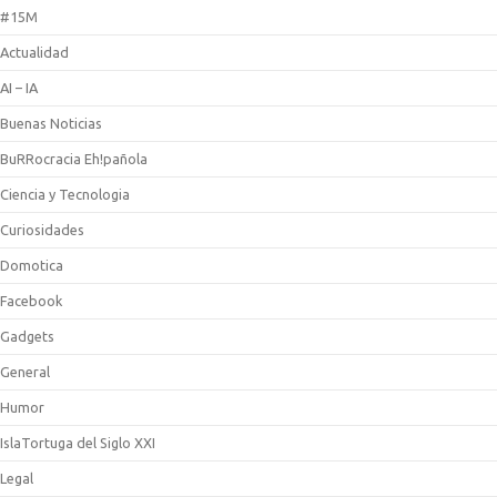
#15M
Actualidad
AI – IA
Buenas Noticias
BuRRocracia Eh!pañola
Ciencia y Tecnologia
Curiosidades
Domotica
Facebook
Gadgets
General
Humor
IslaTortuga del Siglo XXI
Legal