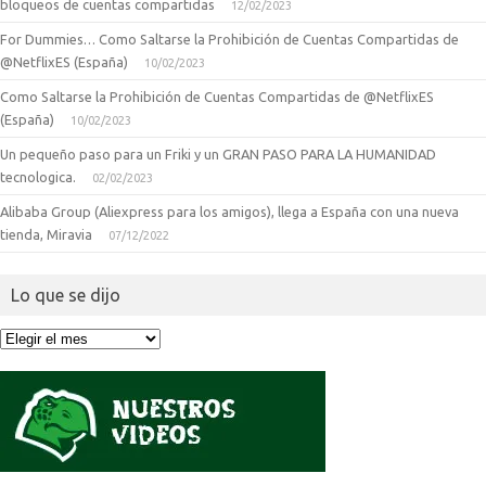
bloqueos de cuentas compartidas
12/02/2023
For Dummies… Como Saltarse la Prohibición de Cuentas Compartidas de
@NetflixES (España)
10/02/2023
Como Saltarse la Prohibición de Cuentas Compartidas de @NetflixES
(España)
10/02/2023
Un pequeño paso para un Friki y un GRAN PASO PARA LA HUMANIDAD
tecnologica.
02/02/2023
Alibaba Group (Aliexpress para los amigos), llega a España con una nueva
tienda, Miravia
07/12/2022
Lo que se dijo
Lo
que
se
dijo