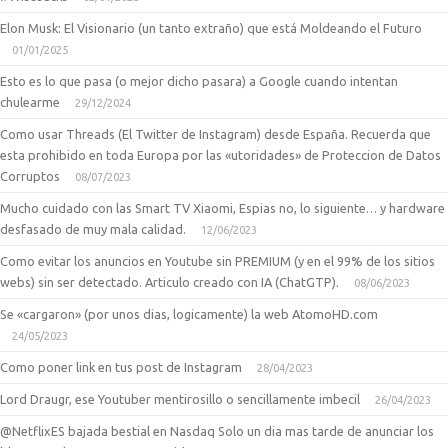
Elon Musk: El Visionario (un tanto extraño) que está Moldeando el Futuro
01/01/2025
Esto es lo que pasa (o mejor dicho pasara) a Google cuando intentan
chulearme
29/12/2024
Como usar Threads (El Twitter de Instagram) desde España. Recuerda que
esta prohibido en toda Europa por las «utoridades» de Proteccion de Datos
Corruptos
08/07/2023
Mucho cuidado con las Smart TV Xiaomi, Espias no, lo siguiente… y hardware
desfasado de muy mala calidad.
12/06/2023
Como evitar los anuncios en Youtube sin PREMIUM (y en el 99% de los sitios
webs) sin ser detectado. Articulo creado con IA (ChatGTP).
08/06/2023
Se «cargaron» (por unos dias, logicamente) la web AtomoHD.com
24/05/2023
Como poner link en tus post de Instagram
28/04/2023
Lord Draugr, ese Youtuber mentirosillo o sencillamente imbecil
26/04/2023
@NetflixES bajada bestial en Nasdaq Solo un dia mas tarde de anunciar los