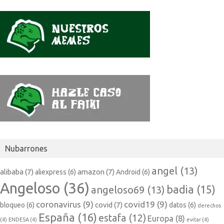
Nubarrones
angel
(13)
alibaba
(7)
amazon
(7)
aliexpress
(6)
Android
(6)
Angeloso
(36)
badia
(15)
angeloso69
(13)
coronavirus
(9)
covid19
(9)
covid
(7)
bloqueo
(6)
datos
(6)
derechos
España
(16)
estafa
(12)
Europa
(8)
(4)
ENDESA
(4)
evitar
(4)