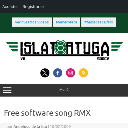
Acceder
Registrarse
Ver nuestros videos
Memeroteca
#hazlecasoalfriki
Saltar
al
contenido
Menú
Free software song RMX
por
Angeloso de la Isla
|
10/02/2009