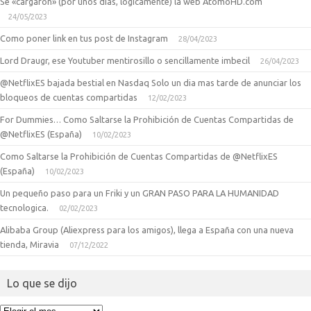
Se «cargaron» (por unos dias, logicamente) la web AtomoHD.com
24/05/2023
Como poner link en tus post de Instagram
28/04/2023
Lord Draugr, ese Youtuber mentirosillo o sencillamente imbecil
26/04/2023
@NetflixES bajada bestial en Nasdaq Solo un dia mas tarde de anunciar los
bloqueos de cuentas compartidas
12/02/2023
For Dummies… Como Saltarse la Prohibición de Cuentas Compartidas de
@NetflixES (España)
10/02/2023
Como Saltarse la Prohibición de Cuentas Compartidas de @NetflixES
(España)
10/02/2023
Un pequeño paso para un Friki y un GRAN PASO PARA LA HUMANIDAD
tecnologica.
02/02/2023
Alibaba Group (Aliexpress para los amigos), llega a España con una nueva
tienda, Miravia
07/12/2022
Lo que se dijo
Lo