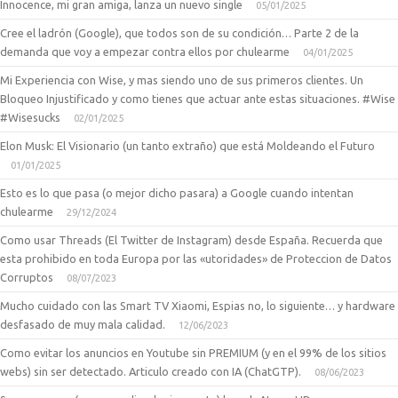
Innocence, mi gran amiga, lanza un nuevo single
05/01/2025
Cree el ladrón (Google), que todos son de su condición… Parte 2 de la
demanda que voy a empezar contra ellos por chulearme
04/01/2025
Mi Experiencia con Wise, y mas siendo uno de sus primeros clientes. Un
Bloqueo Injustificado y como tienes que actuar ante estas situaciones. #Wise
#Wisesucks
02/01/2025
Elon Musk: El Visionario (un tanto extraño) que está Moldeando el Futuro
01/01/2025
Esto es lo que pasa (o mejor dicho pasara) a Google cuando intentan
chulearme
29/12/2024
Como usar Threads (El Twitter de Instagram) desde España. Recuerda que
esta prohibido en toda Europa por las «utoridades» de Proteccion de Datos
Corruptos
08/07/2023
Mucho cuidado con las Smart TV Xiaomi, Espias no, lo siguiente… y hardware
desfasado de muy mala calidad.
12/06/2023
Como evitar los anuncios en Youtube sin PREMIUM (y en el 99% de los sitios
webs) sin ser detectado. Articulo creado con IA (ChatGTP).
08/06/2023