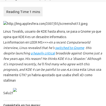
Linus Tovalds, usuario de KDE hasta ahora, se pasa a Gnome ya que
opina que KDE4 es un desastre informatico.
La informacion en LEER MS>>>
«In a recent Computerworld
interview, Linus revealed that he's
switched to Gnome
 this
despite launching
a heavily critical
broadside against Gnome just a
few years ago. His reason? He thinks KDE 4 is a 'disaster.' Although
it's improved recently, he'll find many who agree with this
prognosis, and KDE 4 can be painful to use.»
La cosa esta: Linus usa
realmente GTK? yo habria apostado que usaba shell xD como
stallman
Salu2!!
Compártelo en tus muros: