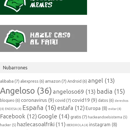
Nubarrones
angel
(13)
alibaba
(7)
amazon
(7)
aliexpress
(6)
Android
(6)
Angeloso
(36)
badia
(15)
angeloso69
(13)
coronavirus
(9)
covid19
(9)
covid
(7)
bloqueo
(6)
datos
(6)
derechos
España
(16)
estafa
(12)
Europa
(8)
(4)
ENDESA
(4)
evitar
(4)
Google
(14)
Facebook
(12)
gratis
(7)
hackeandoelsistema
(5)
hazlecasoalfriki
(11)
instagram
(8)
hacker
(5)
IBERDROLA
(4)