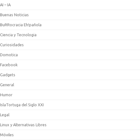
AI – IA
Buenas Noticias
BuRRocracia Eh!pañola
Ciencia y Tecnologia
Curiosidades
Domotica
Facebook
Gadgets
General
Humor
IslaTortuga del Siglo XXI
Legal
Linux y Alternativas Libres
Móviles