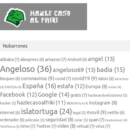
Nubarrones
angel
(13)
alibaba
(7)
amazon
(7)
aliexpress
(6)
Android
(6)
Angeloso
(36)
badia
(15)
angeloso69
(13)
coronavirus
(9)
covid19
(9)
covid
(7)
bloqueo
(6)
datos
(6)
derechos
España
(16)
estafa
(12)
Europa
(8)
(4)
ENDESA
(4)
evitar
(4)
Google
(14)
Facebook
(12)
gratis
(7)
hackeandoelsistema
(5)
hazlecasoalfriki
(11)
instagram
(8)
hacker
(5)
IBERDROLA
(4)
islatortuga
(24)
movil
(9)
internet
(6)
netflix
(6)
legal
(5)
seguridad
(8)
spain
(7)
ordenador
(6)
películas
(5)
solar
(5)
teamviewer
(4)
video
(8)
timo
(7)
Twitter
(7)
virtual
(7)
virus
(7)
Telefónica
(4)