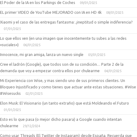
El Poder de la IA en los Parkings de Coches
09/01/2025
EL primer VIDEO de YouTube MEJORADO con IA en HD 4k
08/01/2025
Xiaomi y el caso de las entregas fantasma: ¿ineptitud o simple indiferencia?
07/01/2025
Lo que ellos ven (en una imagen que inocentemente tu subes a las redes
«suciales»)
06/01/2025
Innocence, mi gran amiga, lanza un nuevo single
05/01/2025
Cree el ladrón (Google), que todos son de su condición… Parte 2 de la
demanda que voy a empezar contra ellos por chulearme
04/01/2025
Mi Experiencia con Wise, y mas siendo uno de sus primeros clientes. Un
Bloqueo Injustificado y como tienes que actuar ante estas situaciones. #Wise
#Wisesucks
02/01/2025
Elon Musk: El Visionario (un tanto extraño) que está Moldeando el Futuro
01/01/2025
Esto es lo que pasa (o mejor dicho pasara) a Google cuando intentan
chulearme
29/12/2024
Como usar Threads (El Twitter de Instagram) desde España. Recuerda que