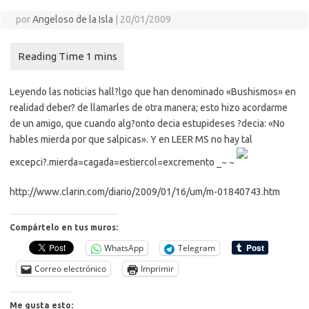
por
Angeloso de la Isla
|
20/01/2009
Leyendo las noticias hall?lgo que han denominado «Bushismos» en
realidad deber? de llamarles de otra manera; esto hizo acordarme
de un amigo, que cuando alg?onto decia estupideses ?decia: «No
hables mierda por que salpicas». Y en LEER MS no hay tal
excepci?.
mierda=cagada=estiercol=excremento _~ ~
http://www.clarin.com/diario/2009/01/16/um/m-01840743.htm
Compártelo en tus muros:
WhatsApp
Telegram
Correo electrónico
Imprimir
Me gusta esto: