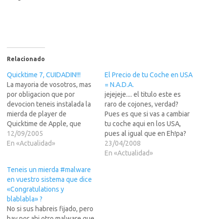
Relacionado
Quicktime 7, CUIDADIN!!!
El Precio de tu Coche en USA
La mayoria de vosotros, mas
= N.A.D.A.
por obligacion que por
jejejeje.... el titulo este es
devocion teneis instalada la
raro de cojones, verdad?
mierda de player de
Pues es que si vas a cambiar
Quicktime de Apple, que
tu coche aqui en los USA,
dicen que es la leche...La
12/09/2005
pues al igual que en Eh!pa?
mayoria de vosotros, mas por
En «Actualidad»
xiste un libro para saber
23/04/2008
obligacion que por devocion
cuanto vale el mismo, y
En «Actualidad»
teneis instalada la mierda de
sobre eso, te pagan una
Teneis un mierda #malware
player de Quicktime de
mierda... pues en USA es tan
en vuestro sistema que dice
Apple, que dicen que es la…
mierda, mierda…
«Congratulations y
blablabla» ?
No si sus habreis fijado, pero
hay por ahi otro malware que