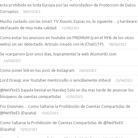
esta prohibido en toda Europa por las «utoridades» de Proteccion de Datos
Corruptos
08/07/2023
Mucho cuidado con las Smart TV Xiaomi, Espias no, lo siguiente… y hardware
desfasado de muy mala calidad.
12/06/2023
Como evitar los anuncios en Youtube sin PREMIUM (y en el 99% de los sitios
webs) sin ser detectado. Articulo creado con IA (ChatGTP).
08/06/2023
Se «cargaron» (por unos dias, logicamente) la web AtomoHD.com
24/05/2023
Como poner link en tus post de Instagram
28/04/2023
Lord Draugr, ese Youtuber mentirosillo o sencillamente imbecil
26/04/2023
@NetflixES bajada bestial en Nasdaq Solo un dia mas tarde de anunciar los
bloqueos de cuentas compartidas
12/02/2023
For Dummies… Como Saltarse la Prohibición de Cuentas Compartidas de
@NetflixES (España)
10/02/2023
Como Saltarse la Prohibición de Cuentas Compartidas de @NetflixES
(España)
10/02/2023