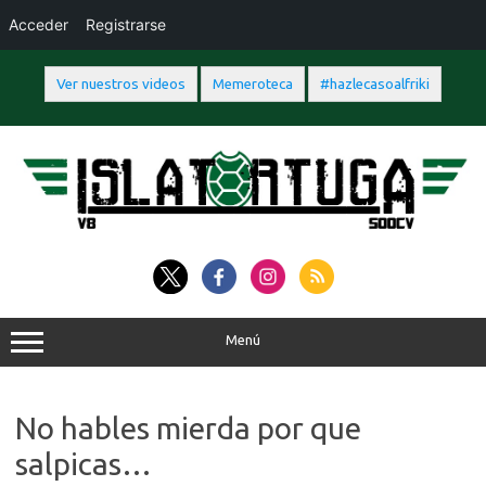
Acceder
Registrarse
Ver nuestros videos
Memeroteca
#hazlecasoalfriki
Saltar
al
contenido
Menú
No hables mierda por que
salpicas…