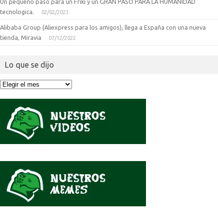
Un pequeño paso para un Friki y un GRAN PASO PARA LA HUMANIDAD
tecnologica.
02/02/2023
Alibaba Group (Aliexpress para los amigos), llega a España con una nueva
tienda, Miravia
07/12/2022
Lo que se dijo
Lo
que
se
dijo