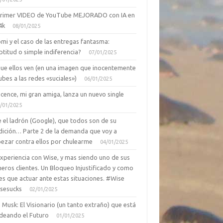
primer VIDEO de YouTube MEJORADO con IA en
4k
08/01/2025
mi y el caso de las entregas fantasma:
ptitud o simple indiferencia?
07/01/2025
que ellos ven (en una imagen que inocentemente
ubes a las redes «suciales»)
06/01/2025
cence, mi gran amiga, lanza un nuevo single
/01/2025
 el ladrón (Google), que todos son de su
dición… Parte 2 de la demanda que voy a
ezar contra ellos por chulearme
04/01/2025
Experiencia con Wise, y mas siendo uno de sus
eros clientes. Un Bloqueo Injustificado y como
es que actuar ante estas situaciones. #Wise
sesucks
02/01/2025
 Musk: El Visionario (un tanto extraño) que está
deando el Futuro
01/01/2025