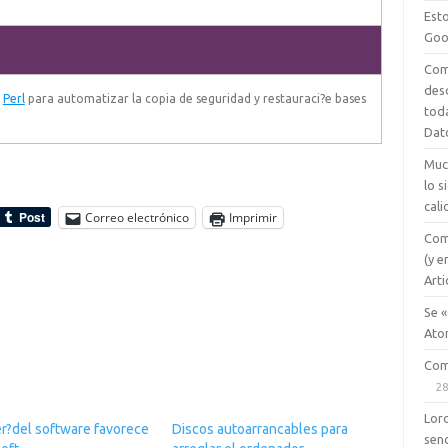
Esto
Goo
Com
des
n
Perl
para automatizar la copia de seguridad y restauraci?e bases
tod
Dat
Muc
lo 
cali
Correo electrónico
Imprimir
Com
(y e
Arti
Se «
Ato
Com
28
Lord
er?del software favorece
Discos autoarrancables para
senc