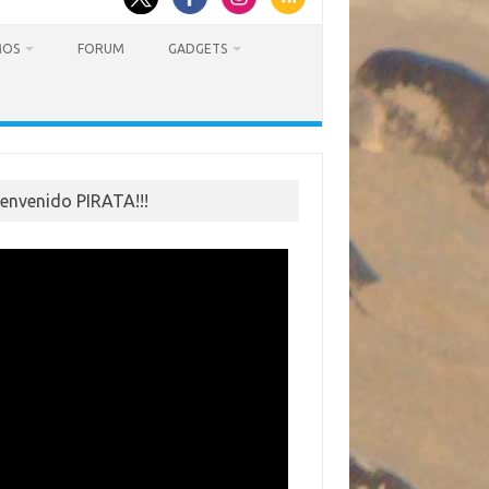
MOS
FORUM
GADGETS
ienvenido PIRATA!!!