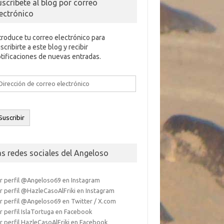
uscríbete al blog por correo
lectrónico
troduce tu correo electrónico para
scribirte a este blog y recibir
tificaciones de nuevas entradas.
rección
e
rreo
ectrónico
Suscribir
as redes sociales del Angeloso
r perfil @Angeloso69 en Instagram
r perfil @HazleCasoAlFriki en Instagram
r perfil @Angeloso69 en Twitter / X.com
r perfil IslaTortuga en Facebook
r perfil HazleCasoAlFriki en Facebook