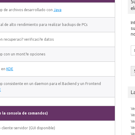
S
e
p de archivos desarrollado con
Java
In
al de alto rendimiento para realizar backups de PCs
su
no
n recuperaci? verificaci?e datos
Di
d
up con un mont?e opciones
co
el
p en
KDE
p consistente en un daemon para el Backend y un Frontend
E
L
Ve
e la consola de comandos)
Ve
Ve
Ve
cliente-servidor (GUI disponible)
Ve