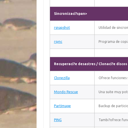
Sincronizaci?span>
rsnapshot
Utilidad de sincro
rsync
Programa de copi
Recuperaci?e desastres / Clonaci?e discos
Clonezilla
Ofrece funciones 
Mondo Rescue
Una suite muy pot
PartImage
Backup de partici
PING
Tambi?ofrece func