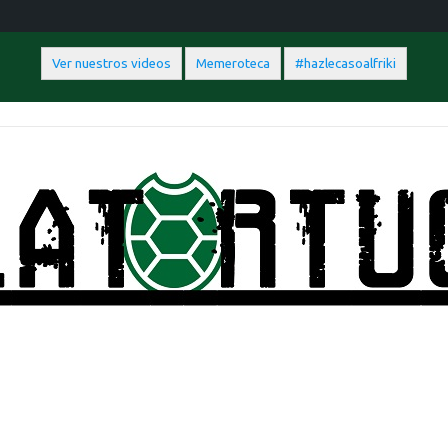
Ver nuestros videos
Memeroteca
#hazlecasoalfriki