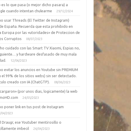
 es lo que pasa (o mejor dicho pasara) a
gle cuando intentan chulearme
29/12/2024
o usar Threads (El Twitter de Instagram)
de España. Recuerda que esta prohibido en
a Europa por las «utoridades» de Proteccion de
os Corruptos
08/07/2023
ho cuidado con las Smart TV Xiaomi, Espias no,
siguiente… y hardware desfasado de muy mala
dad.
12/06/2023
o evitar los anuncios en Youtube sin PREMIUM
n el 99% de los sitios webs) sin ser detectado.
culo creado con IA (ChatGTP).
08/06/2023
cargaron» (por unos dias, logicamente) la web
moHD.com
24/05/2023
o poner link en tus post de Instagram
/04/2023
 Draugr, ese Youtuber mentirosillo o
illamente imbecil
26/04/2023