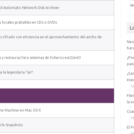
Ve
d Automatic Network Disk Archiver
 locales grabables en CDs o DVDs
L
s cifrado con eficiencia en el aprovechamiento del ancho de
Nec
bara
¿Po
a y restauraci?ara sistemas de ficheros ext2/ext3
paí
a la legendaria Tar?
¿Sa
expe
12
File
la e
ime Machine en Mac OS X
Cua
10
i?e Snapshots
El P
09