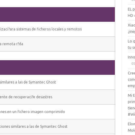
EL 
HD 
Xiao
nizaci?ara sistemas de ficheros locales y remotos
¿ine
Lo 
a remota r?da
tu s
Inno
05
Cree
con
similares a las de Symantec Ghost
emp
Mi 
ente de recuperaci?e desastres
prim
tien
ones en un fichero imagen comprimido
#Wi
Elon
iones similares a las de Symantec Ghost
Mol