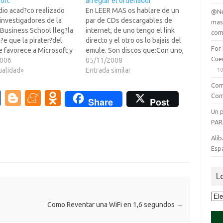
oft
arreglar el ordenador
dio acad?co realizado
En LEER MAS os hablare de un
@Ne
investigadores de la
par de CDs descargables de
mas
Business School lleg?la
internet, de uno tengo el link
com
?e que la pirater?del
directo y el otro os lo bajais del
For
 favorece a Microsoft y
emule. Son discos que:Con uno,
Cue
plia gama de
2006
podeis arreglar el MBR, usease,
05/11/2008
entas. Leer mas >>>La
ualidad»
quien no se ha encontrado un
Entrada similar
10
aci?ue conducida por los
error al arrancar tras instalar una
Com
res Casadesus-Masanell
cosa oscurita…
V
Bl
M
O
Com
Share
Post
j Ghemawat y se basaba
K
o
e
d
mparaci?ntre las
Un 
s y desventajas…
PAR
g
n
n
Alib
g
e
o
Esp
er
a
kl
m
as
L
e
sn
Lo
ik
Como Reventar una WiFi en 1,6 segundos
→
que
se