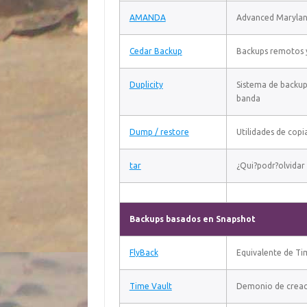
AMANDA
Advanced Marylan
Cedar Backup
Backups remotos y
Duplicity
Sistema de backup
banda
Dump / restore
Utilidades de copi
tar
¿Qui?podr?olvidar 
Backups basados en Snapshot
FlyBack
Equivalente de T
Time Vault
Demonio de creac