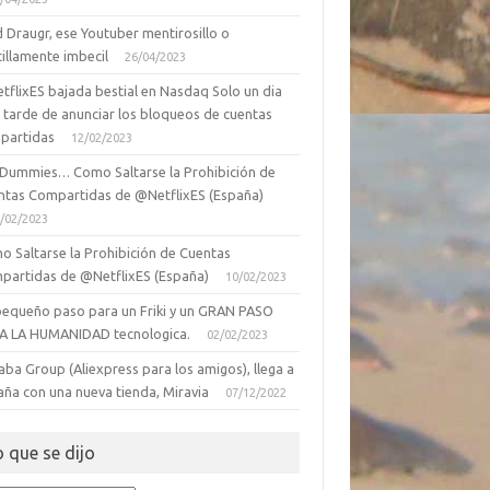
 Draugr, ese Youtuber mentirosillo o
illamente imbecil
26/04/2023
tflixES bajada bestial en Nasdaq Solo un dia
 tarde de anunciar los bloqueos de cuentas
partidas
12/02/2023
 Dummies… Como Saltarse la Prohibición de
ntas Compartidas de @NetflixES (España)
/02/2023
o Saltarse la Prohibición de Cuentas
partidas de @NetflixES (España)
10/02/2023
pequeño paso para un Friki y un GRAN PASO
A LA HUMANIDAD tecnologica.
02/02/2023
aba Group (Aliexpress para los amigos), llega a
aña con una nueva tienda, Miravia
07/12/2022
o que se dijo