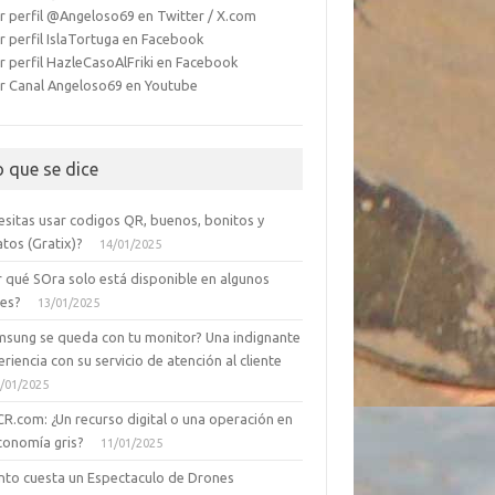
r perfil @Angeloso69 en Twitter / X.com
r perfil IslaTortuga en Facebook
r perfil HazleCasoAlFriki en Facebook
r Canal Angeloso69 en Youtube
o que se dice
esitas usar codigos QR, buenos, bonitos y
tos (Gratix)?
14/01/2025
r qué SOra solo está disponible en algunos
ses?
13/01/2025
msung se queda con tu monitor? Una indignante
riencia con su servicio de atención al cliente
/01/2025
CR.com: ¿Un recurso digital o una operación en
conomía gris?
11/01/2025
nto cuesta un Espectaculo de Drones