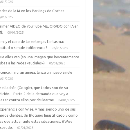
/01/2025
oder de la IA en los Parkings de Coches
/01/2025
primer VIDEO de YouTube MEJORADO con IA en
4k
08/01/2025
mi y el caso de las entregas fantasma:
ptitud o simple indiferencia?
07/01/2025
que ellos ven (en una imagen que inocentemente
ubes a las redes «suciales»)
06/01/2025
cence, mi gran amiga, lanza un nuevo single
/01/2025
 el ladrón (Google), que todos son de su
dición… Parte 2 de la demanda que voy a
ezar contra ellos por chulearme
04/01/2025
Experiencia con Wise, y mas siendo uno de sus
eros clientes. Un Bloqueo Injustificado y como
es que actuar ante estas situaciones. #Wise
sesucks
02/01/2025