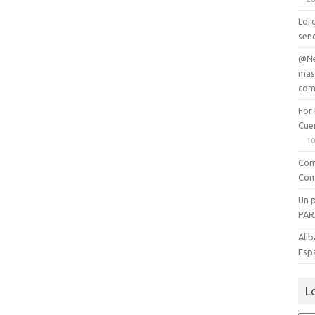
Lord
senc
@Ne
mas
com
For
Cue
10
Com
Com
Un 
PAR
Alib
Esp
L