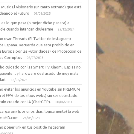
 Musk: El Visionario (un tanto extraño) que está
deando el Futuro
01/01/2025
 es lo que pasa (o mejor dicho pasara) a
gle cuando intentan chulearme
29/12/2024
o usar Threads (El Twitter de Instagram)
de España. Recuerda que esta prohibido en
a Europa por las «utoridades» de Proteccion de
os Corruptos
08/07/2023
ho cuidado con las Smart TV Xiaomi, Espias no,
siguiente… y hardware desfasado de muy mala
dad.
12/06/2023
o evitar los anuncios en Youtube sin PREMIUM
n el 99% de los sitios webs) sin ser detectado.
culo creado con IA (ChatGTP).
08/06/2023
cargaron» (por unos dias, logicamente) la web
moHD.com
24/05/2023
o poner link en tus post de Instagram
/04/2023