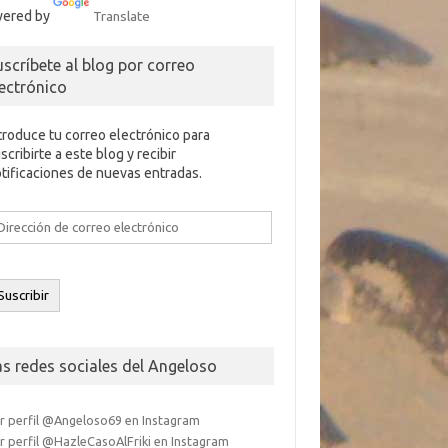
ered by
Translate
uscríbete al blog por correo
lectrónico
troduce tu correo electrónico para
scribirte a este blog y recibir
tificaciones de nuevas entradas.
rección
e
rreo
ectrónico
Suscribir
as redes sociales del Angeloso
r perfil @Angeloso69 en Instagram
r perfil @HazleCasoAlFriki en Instagram