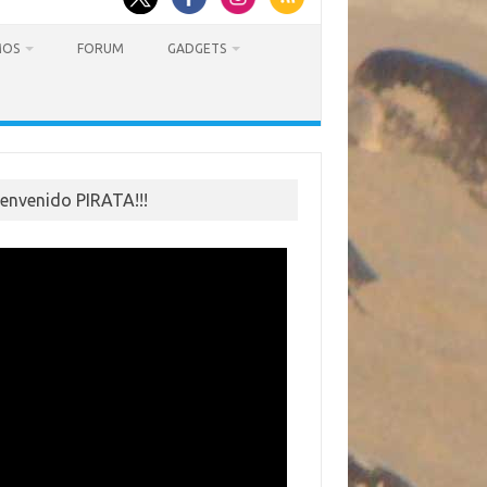
MOS
FORUM
GADGETS
ienvenido PIRATA!!!