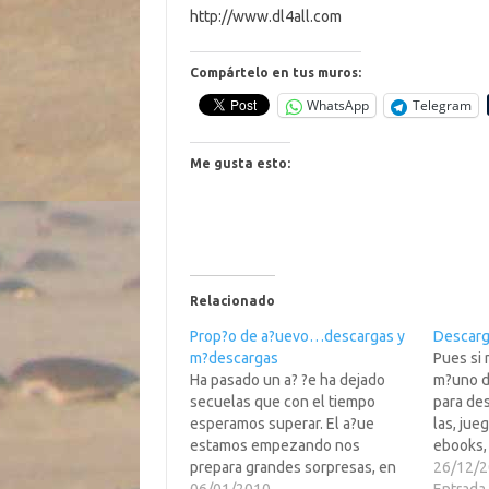
http://www.dl4all.com
Compártelo en tus muros:
WhatsApp
Telegram
Me gusta esto:
Relacionado
Prop?o de a?uevo…descargas y
Descarg
m?descargas
Pues si 
Ha pasado un a? ?e ha dejado
m?uno de
secuelas que con el tiempo
para de
esperamos superar. El a?ue
las, jue
estamos empezando nos
ebooks, 
prepara grandes sorpresas, en
LEER MA
26/12/