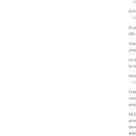
10
El P
09
EL 
HD 
Xiao
¿ine
Lo 
tu s
Inno
05
Cree
con
emp
Mi 
prim
tien
#Wi