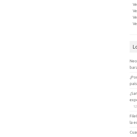
Ve
Ve
Ve
Ve
L
Nec
bara
¿Po
paí
¿Sa
expe
12
File
la e
Cua