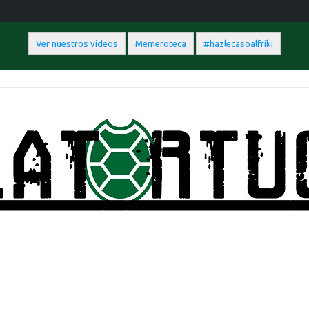
Ver nuestros videos
Memeroteca
#hazlecasoalfriki