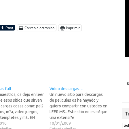
Correo electrónico
Imprimir
S
as full
Video descargas…
maestros, os dejo en leer
Un nuevo sitio para descargas
 esos sitios que sirven
de peliculas os he hayado y
scargas cosas como: pel?
quiero compartir con ustedes en
gos, m?a, video juegos,
LEER MS...Este sitio no es m?que
T
templetes y m?.. EN
una extensi?e
S os dejo dicho
2010
veocinehttp://www.veodescarg
10/01/2009