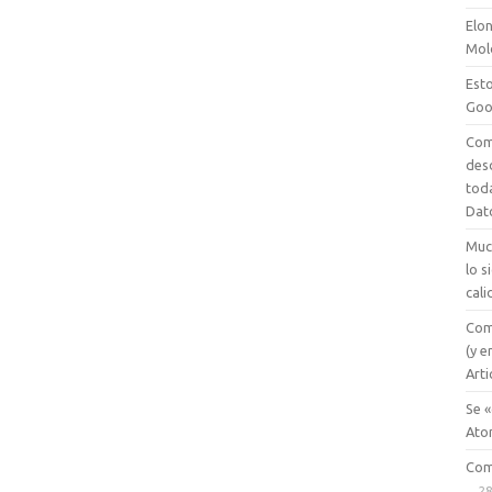
Elon
Mol
Esto
Goo
Com
des
tod
Dat
Muc
lo 
cali
Com
(y e
Arti
Se «
Ato
Com
28