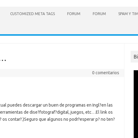
CUSTOMIZED META TAGS
FORUM
FORUM
SPAM Y TI
s…
B
0 comentarios
 cual puedes descargar un buen de programas en Ingl?en las
herramientas de dise?fotograf?digital, juegos, etc…El link os
 os contar?.)
Seguro que algunos no podr?esperar p? no ten?