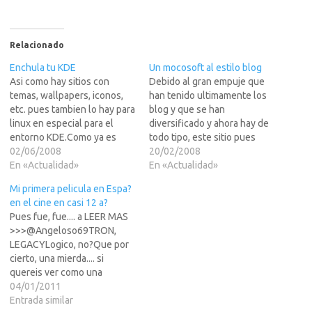
Relacionado
Enchula tu KDE
Un mocosoft al estilo blog
Asi como hay sitios con
Debido al gran empuje que
temas, wallpapers, iconos,
han tenido ultimamente los
etc. pues tambien lo hay para
blog y que se han
linux en especial para el
diversificado y ahora hay de
entorno KDE.Como ya es
todo tipo, este sitio pues
costumbre la chicha en LEER
02/06/2008
utiliza ese formato.Que
20/02/2008
MAS >>>http://www.kde-
En «Actualidad»
cosas podemos encontrar??
En «Actualidad»
look.org/
pues aqui una lista de
Mi primera pelicula en Espa?
categorias: Ayudas (3)
en el cine en casi 12 a?
Celulares (18) Controladores
Pues fue, fue.... a LEER MAS
(2) Dibujo (14) Dinero (1)
>>>@Angeloso69TRON,
Iconos (6) Juegos (69)…
LEGACYLogico, no?Que por
cierto, una mierda.... si
quereis ver como una
pelicula de culto como TRON
04/01/2011
es destruida, solo teneis que
Entrada similar