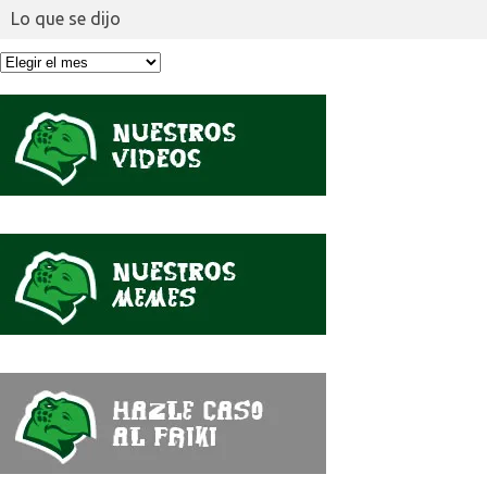
Lo que se dijo
Lo
que
se
dijo