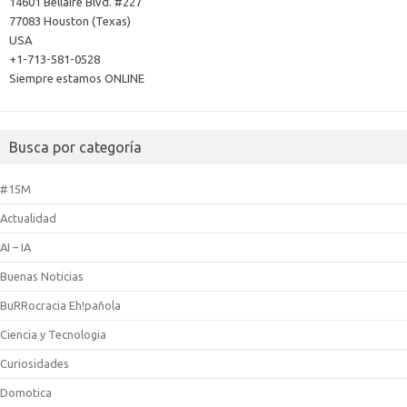
14601 Bellaire Blvd. #227
77083 Houston (Texas)
USA
+1-713-581-0528
Siempre estamos ONLINE
Busca por categoría
#15M
Actualidad
AI – IA
Buenas Noticias
BuRRocracia Eh!pañola
Ciencia y Tecnologia
Curiosidades
Domotica