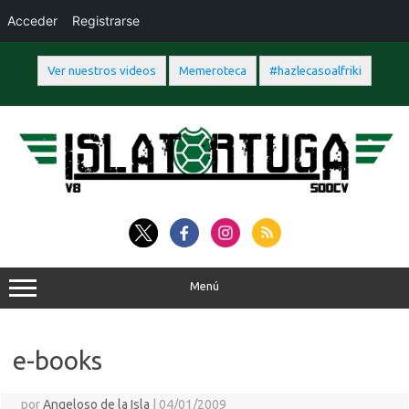
Acceder
Registrarse
Ver nuestros videos
Memeroteca
#hazlecasoalfriki
Saltar
al
contenido
Menú
e-books
por
Angeloso de la Isla
|
04/01/2009