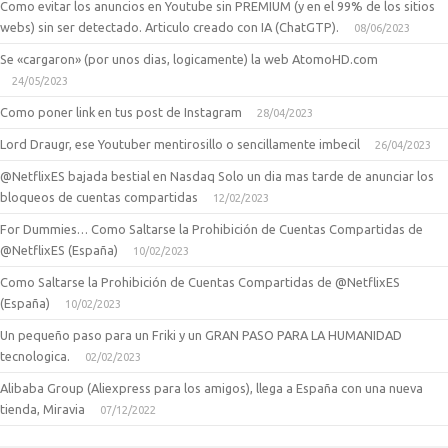
Como evitar los anuncios en Youtube sin PREMIUM (y en el 99% de los sitios
webs) sin ser detectado. Articulo creado con IA (ChatGTP).
08/06/2023
Se «cargaron» (por unos dias, logicamente) la web AtomoHD.com
24/05/2023
Como poner link en tus post de Instagram
28/04/2023
Lord Draugr, ese Youtuber mentirosillo o sencillamente imbecil
26/04/2023
@NetflixES bajada bestial en Nasdaq Solo un dia mas tarde de anunciar los
bloqueos de cuentas compartidas
12/02/2023
For Dummies… Como Saltarse la Prohibición de Cuentas Compartidas de
@NetflixES (España)
10/02/2023
Como Saltarse la Prohibición de Cuentas Compartidas de @NetflixES
(España)
10/02/2023
Un pequeño paso para un Friki y un GRAN PASO PARA LA HUMANIDAD
tecnologica.
02/02/2023
Alibaba Group (Aliexpress para los amigos), llega a España con una nueva
tienda, Miravia
07/12/2022