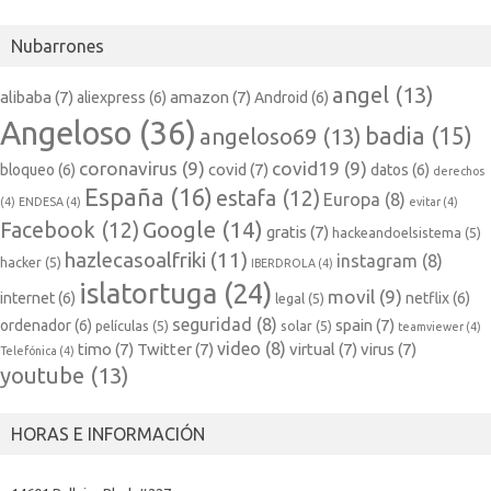
Nubarrones
angel
(13)
alibaba
(7)
amazon
(7)
aliexpress
(6)
Android
(6)
Angeloso
(36)
badia
(15)
angeloso69
(13)
coronavirus
(9)
covid19
(9)
covid
(7)
bloqueo
(6)
datos
(6)
derechos
España
(16)
estafa
(12)
Europa
(8)
(4)
ENDESA
(4)
evitar
(4)
Google
(14)
Facebook
(12)
gratis
(7)
hackeandoelsistema
(5)
hazlecasoalfriki
(11)
instagram
(8)
hacker
(5)
IBERDROLA
(4)
islatortuga
(24)
movil
(9)
internet
(6)
netflix
(6)
legal
(5)
seguridad
(8)
spain
(7)
ordenador
(6)
películas
(5)
solar
(5)
teamviewer
(4)
video
(8)
timo
(7)
Twitter
(7)
virtual
(7)
virus
(7)
Telefónica
(4)
youtube
(13)
HORAS E INFORMACIÓN