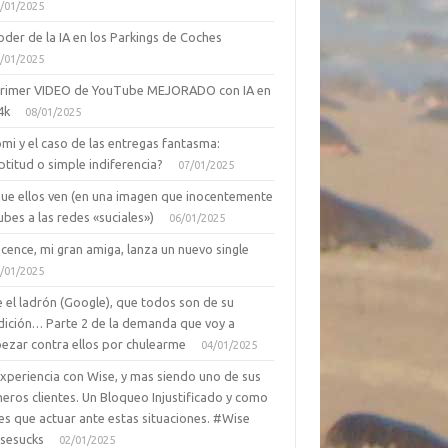
/01/2025
oder de la IA en los Parkings de Coches
/01/2025
primer VIDEO de YouTube MEJORADO con IA en
4k
08/01/2025
mi y el caso de las entregas fantasma:
ptitud o simple indiferencia?
07/01/2025
que ellos ven (en una imagen que inocentemente
ubes a las redes «suciales»)
06/01/2025
cence, mi gran amiga, lanza un nuevo single
/01/2025
 el ladrón (Google), que todos son de su
dición… Parte 2 de la demanda que voy a
ezar contra ellos por chulearme
04/01/2025
Experiencia con Wise, y mas siendo uno de sus
eros clientes. Un Bloqueo Injustificado y como
es que actuar ante estas situaciones. #Wise
sesucks
02/01/2025