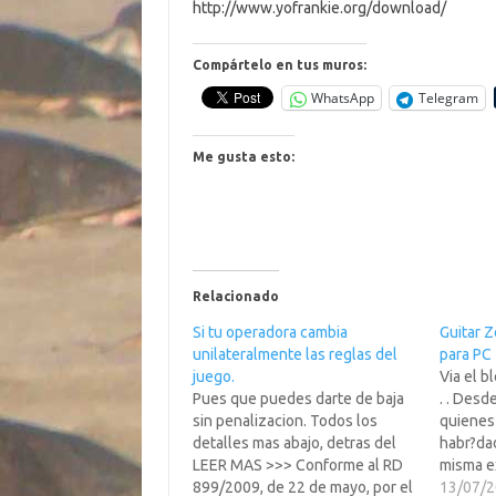
http://www.yofrankie.org/download/
Compártelo en tus muros:
WhatsApp
Telegram
Me gusta esto:
Relacionado
Si tu operadora cambia
Guitar Z
unilateralmente las reglas del
para PC
juego.
Via el b
Pues que puedes darte de baja
. . Desd
sin penalizacion. Todos los
quienes 
detalles mas abajo, detras del
habr?da
LEER MAS >>> Conforme al RD
misma ex
899/2009, de 22 de mayo, por el
PC que e
13/07/