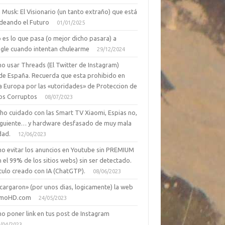
 Musk: El Visionario (un tanto extraño) que está
deando el Futuro
01/01/2025
 es lo que pasa (o mejor dicho pasara) a
gle cuando intentan chulearme
29/12/2024
o usar Threads (El Twitter de Instagram)
de España. Recuerda que esta prohibido en
a Europa por las «utoridades» de Proteccion de
os Corruptos
08/07/2023
ho cuidado con las Smart TV Xiaomi, Espias no,
siguiente… y hardware desfasado de muy mala
dad.
12/06/2023
o evitar los anuncios en Youtube sin PREMIUM
n el 99% de los sitios webs) sin ser detectado.
culo creado con IA (ChatGTP).
08/06/2023
cargaron» (por unos dias, logicamente) la web
moHD.com
24/05/2023
o poner link en tus post de Instagram
/04/2023