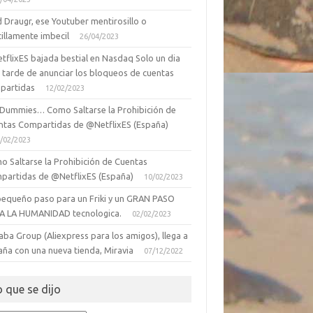
 Draugr, ese Youtuber mentirosillo o
illamente imbecil
26/04/2023
tflixES bajada bestial en Nasdaq Solo un dia
 tarde de anunciar los bloqueos de cuentas
partidas
12/02/2023
 Dummies… Como Saltarse la Prohibición de
ntas Compartidas de @NetflixES (España)
/02/2023
o Saltarse la Prohibición de Cuentas
partidas de @NetflixES (España)
10/02/2023
pequeño paso para un Friki y un GRAN PASO
A LA HUMANIDAD tecnologica.
02/02/2023
aba Group (Aliexpress para los amigos), llega a
aña con una nueva tienda, Miravia
07/12/2022
o que se dijo