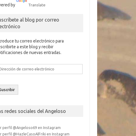
ered by
Translate
uscríbete al blog por correo
lectrónico
troduce tu correo electrónico para
scribirte a este blog y recibir
tificaciones de nuevas entradas.
rección
e
rreo
ectrónico
Suscribir
as redes sociales del Angeloso
r perfil @Angeloso69 en Instagram
r perfil @HazleCasoAlFriki en Instagram