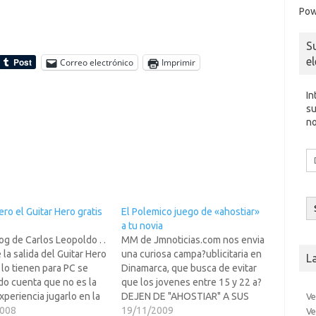
Pow
S
e
Correo electrónico
Imprimir
In
su
no
Di
d
co
el
ero el Guitar Hero gratis
El Polemico juego de «ahostiar»
a tu novia
log de Carlos Leopoldo . .
MM de Jmnoticias.com nos envia
e la salida del Guitar Hero
una curiosa campa?ublicitaria en
L
lo tienen para PC se
Dinamarca, que busca de evitar
do cuenta que no es la
que los jovenes entre 15 y 22 a?
periencia jugarlo en la
DEJEN DE "AHOSTIAR" A SUS
Ve
n una PlayStation 2 o 3 ,
2008
NOVIAS.Parece ser que es la
19/11/2009
Ve