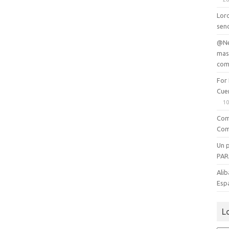
Lord
senc
@Ne
mas
com
For
Cue
10
Com
Com
Un 
PAR
Alib
Esp
L