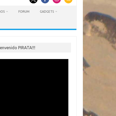
MOS
FORUM
GADGETS
ienvenido PIRATA!!!