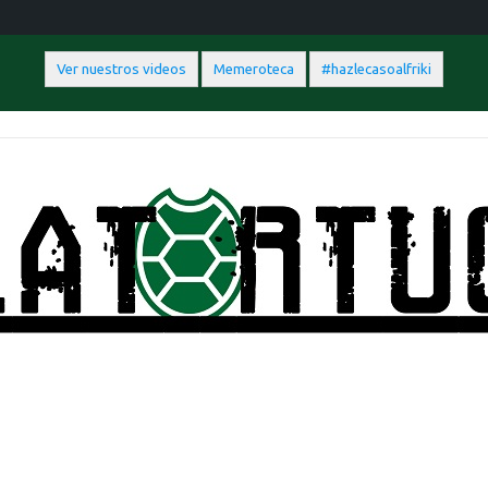
Ver nuestros videos
Memeroteca
#hazlecasoalfriki