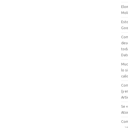
Elon
Mol
Esto
Goo
Com
des
tod
Dat
Muc
lo 
cali
Com
(y e
Arti
Se «
Ato
Com
28