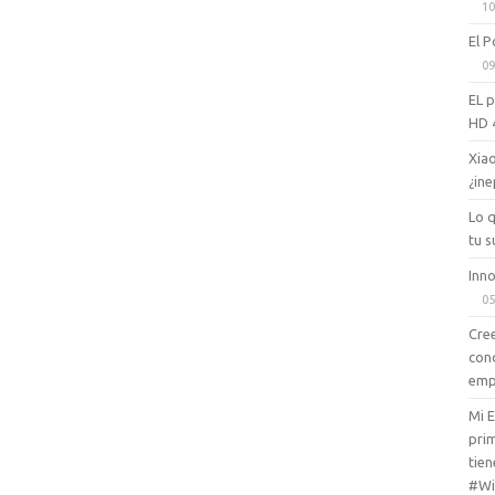
10
El P
09
EL 
HD 
Xiao
¿ine
Lo 
tu s
Inno
05
Cree
con
emp
Mi 
prim
tien
#Wi