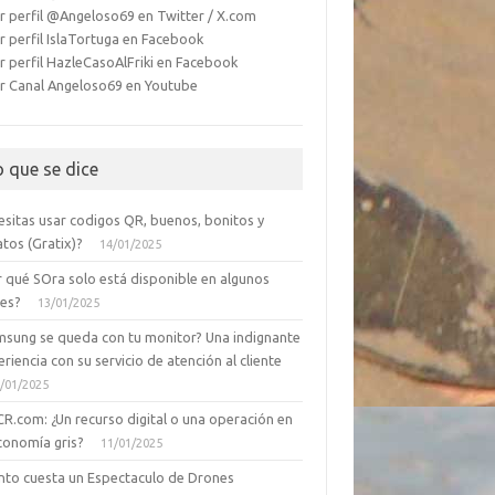
r perfil @Angeloso69 en Twitter / X.com
r perfil IslaTortuga en Facebook
r perfil HazleCasoAlFriki en Facebook
r Canal Angeloso69 en Youtube
o que se dice
esitas usar codigos QR, buenos, bonitos y
tos (Gratix)?
14/01/2025
r qué SOra solo está disponible en algunos
ses?
13/01/2025
msung se queda con tu monitor? Una indignante
riencia con su servicio de atención al cliente
/01/2025
CR.com: ¿Un recurso digital o una operación en
conomía gris?
11/01/2025
nto cuesta un Espectaculo de Drones