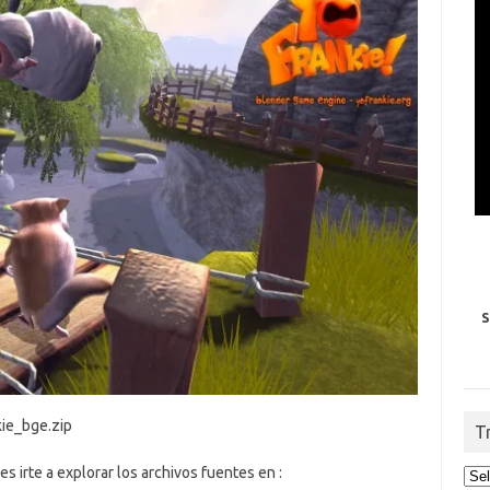
S
kie_bge.zip
T
es irte a explorar los archivos fuentes en :