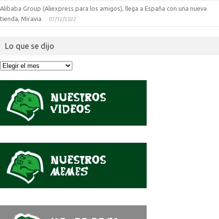
Alibaba Group (Aliexpress para los amigos), llega a España con una nueva
tienda, Miravia
07/12/2022
Lo que se dijo
Lo
que
se
dijo