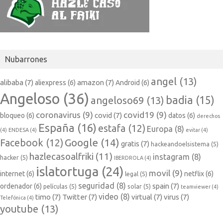
Nubarrones
angel
(13)
alibaba
(7)
amazon
(7)
aliexpress
(6)
Android
(6)
Angeloso
(36)
badia
(15)
angeloso69
(13)
coronavirus
(9)
covid19
(9)
covid
(7)
bloqueo
(6)
datos
(6)
derechos
España
(16)
estafa
(12)
Europa
(8)
(4)
ENDESA
(4)
evitar
(4)
Google
(14)
Facebook
(12)
gratis
(7)
hackeandoelsistema
(5)
hazlecasoalfriki
(11)
instagram
(8)
hacker
(5)
IBERDROLA
(4)
islatortuga
(24)
movil
(9)
internet
(6)
netflix
(6)
legal
(5)
seguridad
(8)
spain
(7)
ordenador
(6)
películas
(5)
solar
(5)
teamviewer
(4)
video
(8)
timo
(7)
Twitter
(7)
virtual
(7)
virus
(7)
Telefónica
(4)
youtube
(13)