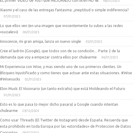
EL primer VIDEO de YouTube MEJORADO con IA en HD 4k
08/01/2025
Xiaomi y el caso de las entregas fantasma: ¿ineptitud o simple indiferencia?
07/01/2025
Lo que ellos ven (en una imagen que inocentemente tu subes a las redes
«suciales»)
06/01/2025
Innocence, mi gran amiga, lanza un nuevo single
05/01/2025
Cree el ladrón (Google), que todos son de su condición… Parte 2 de la
demanda que voy a empezar contra ellos por chulearme
04/01/2025
Mi Experiencia con Wise, y mas siendo uno de sus primeros clientes. Un
Bloqueo Injustificado y como tienes que actuar ante estas situaciones. #Wise
#Wisesucks
02/01/2025
Elon Musk: El Visionario (un tanto extraño) que está Moldeando el Futuro
01/01/2025
Esto es lo que pasa (o mejor dicho pasara) a Google cuando intentan
chulearme
29/12/2024
Como usar Threads (El Twitter de Instagram) desde España. Recuerda que
esta prohibido en toda Europa por las «utoridades» de Proteccion de Datos
Corruptos
08/07/2023