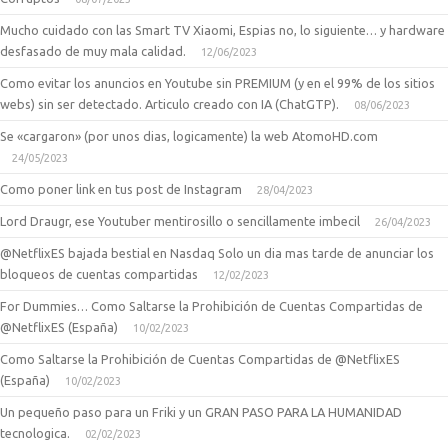
Mucho cuidado con las Smart TV Xiaomi, Espias no, lo siguiente… y hardware
desfasado de muy mala calidad.
12/06/2023
Como evitar los anuncios en Youtube sin PREMIUM (y en el 99% de los sitios
webs) sin ser detectado. Articulo creado con IA (ChatGTP).
08/06/2023
Se «cargaron» (por unos dias, logicamente) la web AtomoHD.com
24/05/2023
Como poner link en tus post de Instagram
28/04/2023
Lord Draugr, ese Youtuber mentirosillo o sencillamente imbecil
26/04/2023
@NetflixES bajada bestial en Nasdaq Solo un dia mas tarde de anunciar los
bloqueos de cuentas compartidas
12/02/2023
For Dummies… Como Saltarse la Prohibición de Cuentas Compartidas de
@NetflixES (España)
10/02/2023
Como Saltarse la Prohibición de Cuentas Compartidas de @NetflixES
(España)
10/02/2023
Un pequeño paso para un Friki y un GRAN PASO PARA LA HUMANIDAD
tecnologica.
02/02/2023