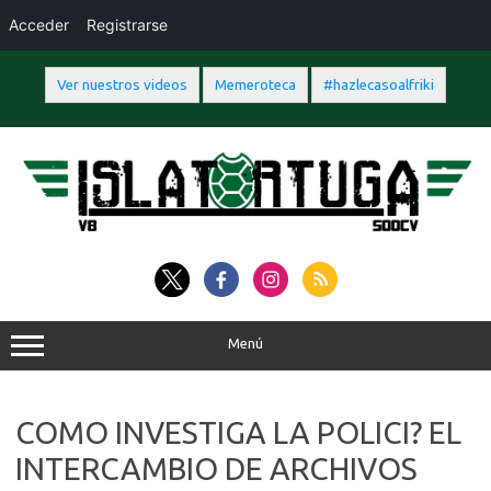
Acceder
Registrarse
Ver nuestros videos
Memeroteca
#hazlecasoalfriki
Saltar
al
contenido
Menú
COMO INVESTIGA LA POLICI? EL
INTERCAMBIO DE ARCHIVOS