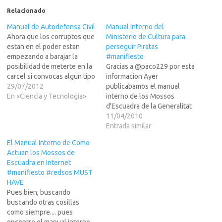
Relacionado
Manual de Autodefensa Civil
Manual Interno del
Ahora que los corruptos que
Ministerio de Cultura para
estan en el poder estan
perseguir Piratas
empezando a barajar la
#manifiesto
posibilidad de meterte en la
Gracias a @paco229 por esta
carcel si convocas algun tipo
informacion.Ayer
de manifestacion a traves
29/07/2012
publicabamos el manual
del feizbú, hay que tener
En «Ciencia y Tecnologia»
interno de los Mossos
muy claros cuales son tus
d'Escuadra de la Generalitat
derechos en caso de que
de como tenian que hacer
11/04/2010
vengan a buscarte a tu casa,
para cazar a los pobres
Entrada similar
te…
chavalines que comparten
El Manual Interno de Como
su disco favorito a traves de
Actuan los Mossos de
P2P. Pues hoy publicamos el,
Escuadra en Internet
supongo yo, manual que dio
#manifiesto #redsos MUST
pie a crear el…
HAVE
Pues bien, buscando
buscando otras cosillas
como siempre.... pues