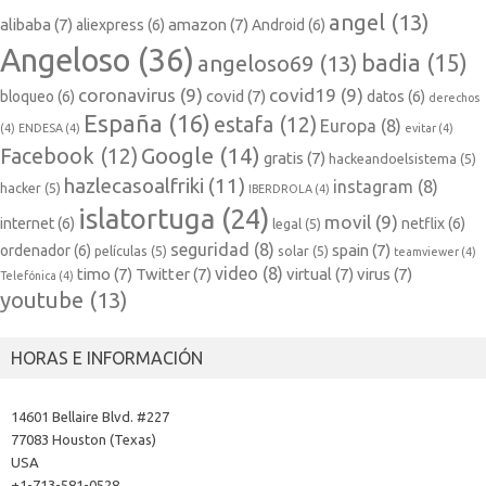
angel
(13)
alibaba
(7)
amazon
(7)
aliexpress
(6)
Android
(6)
Angeloso
(36)
badia
(15)
angeloso69
(13)
coronavirus
(9)
covid19
(9)
covid
(7)
bloqueo
(6)
datos
(6)
derechos
España
(16)
estafa
(12)
Europa
(8)
(4)
ENDESA
(4)
evitar
(4)
Google
(14)
Facebook
(12)
gratis
(7)
hackeandoelsistema
(5)
hazlecasoalfriki
(11)
instagram
(8)
hacker
(5)
IBERDROLA
(4)
islatortuga
(24)
movil
(9)
internet
(6)
netflix
(6)
legal
(5)
seguridad
(8)
spain
(7)
ordenador
(6)
películas
(5)
solar
(5)
teamviewer
(4)
video
(8)
timo
(7)
Twitter
(7)
virtual
(7)
virus
(7)
Telefónica
(4)
youtube
(13)
HORAS E INFORMACIÓN
14601 Bellaire Blvd. #227
77083 Houston (Texas)
USA
+1-713-581-0528