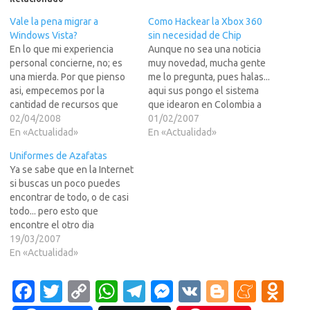
Vale la pena migrar a
Como Hackear la Xbox 360
Windows Vista?
sin necesidad de Chip
En lo que mi experiencia
Aunque no sea una noticia
personal concierne, no; es
muy novedad, mucha gente
una mierda. Por que pienso
me lo pregunta, pues halas...
asi, empecemos por la
aqui sus pongo el sistema
cantidad de recursos que
que idearon en Colombia a
consume, dependiendo de la
02/04/2008
mediados del a?asado y que
01/02/2007
configuracion acada rato
En «Actualidad»
parece ser sigue vigente y
En «Actualidad»
pide autorizaciones para
funcional.En LEER MAS
Uniformes de Azafatas
todo, en la empresa no se si
>>>Que sus
Ya se sabe que en la Internet
sera por que la red es una
aproveche,AngelosoSobra
si buscas un poco puedes
basura pero cuando vas…
decir que todo lo siguiente
encontrar de todo, o de casi
es con fines didacticos y…
todo... pero esto que
encontre el otro dia
(buscando otra cosa, logico)
19/03/2007
es una curiosidad que vale la
En «Actualidad»
pena que visiteis.Es una
pagina compliada a lo largo
Fa
T
C
W
T
M
V
Bl
M
O
de los a?por un asistente…