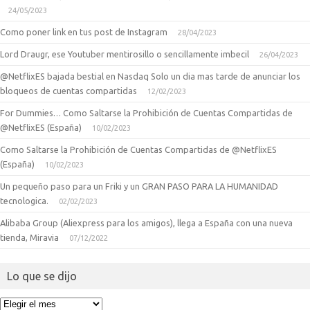
24/05/2023
Como poner link en tus post de Instagram
28/04/2023
Lord Draugr, ese Youtuber mentirosillo o sencillamente imbecil
26/04/2023
@NetflixES bajada bestial en Nasdaq Solo un dia mas tarde de anunciar los
bloqueos de cuentas compartidas
12/02/2023
For Dummies… Como Saltarse la Prohibición de Cuentas Compartidas de
@NetflixES (España)
10/02/2023
Como Saltarse la Prohibición de Cuentas Compartidas de @NetflixES
(España)
10/02/2023
Un pequeño paso para un Friki y un GRAN PASO PARA LA HUMANIDAD
tecnologica.
02/02/2023
Alibaba Group (Aliexpress para los amigos), llega a España con una nueva
tienda, Miravia
07/12/2022
Lo que se dijo
Lo