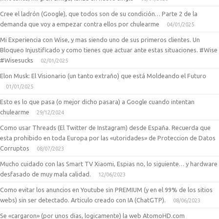
Cree el ladrón (Google), que todos son de su condición… Parte 2 de la
demanda que voy a empezar contra ellos por chulearme
04/01/2025
Mi Experiencia con Wise, y mas siendo uno de sus primeros clientes. Un
Bloqueo Injustificado y como tienes que actuar ante estas situaciones. #Wise
#Wisesucks
02/01/2025
Elon Musk: El Visionario (un tanto extraño) que está Moldeando el Futuro
01/01/2025
Esto es lo que pasa (o mejor dicho pasara) a Google cuando intentan
chulearme
29/12/2024
Como usar Threads (El Twitter de Instagram) desde España. Recuerda que
esta prohibido en toda Europa por las «utoridades» de Proteccion de Datos
Corruptos
08/07/2023
Mucho cuidado con las Smart TV Xiaomi, Espias no, lo siguiente… y hardware
desfasado de muy mala calidad.
12/06/2023
Como evitar los anuncios en Youtube sin PREMIUM (y en el 99% de los sitios
webs) sin ser detectado. Articulo creado con IA (ChatGTP).
08/06/2023
Se «cargaron» (por unos dias, logicamente) la web AtomoHD.com