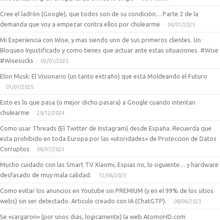
Cree el ladrón (Google), que todos son de su condición… Parte 2 de la
demanda que voy a empezar contra ellos por chulearme
04/01/2025
Mi Experiencia con Wise, y mas siendo uno de sus primeros clientes. Un
Bloqueo Injustificado y como tienes que actuar ante estas situaciones. #Wise
#Wisesucks
02/01/2025
Elon Musk: El Visionario (un tanto extraño) que está Moldeando el Futuro
01/01/2025
Esto es lo que pasa (o mejor dicho pasara) a Google cuando intentan
chulearme
29/12/2024
Como usar Threads (El Twitter de Instagram) desde España. Recuerda que
esta prohibido en toda Europa por las «utoridades» de Proteccion de Datos
Corruptos
08/07/2023
Mucho cuidado con las Smart TV Xiaomi, Espias no, lo siguiente… y hardware
desfasado de muy mala calidad.
12/06/2023
Como evitar los anuncios en Youtube sin PREMIUM (y en el 99% de los sitios
webs) sin ser detectado. Articulo creado con IA (ChatGTP).
08/06/2023
Se «cargaron» (por unos dias, logicamente) la web AtomoHD.com