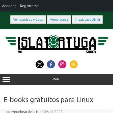
Acceder
Registrarse
Ver nuestros videos
Memeroteca
#hazlecasoalfriki
Saltar
al
contenido
Menú
E-books gratuitos para Linux
por
Angeloso de la Isla
|
09/12/2008