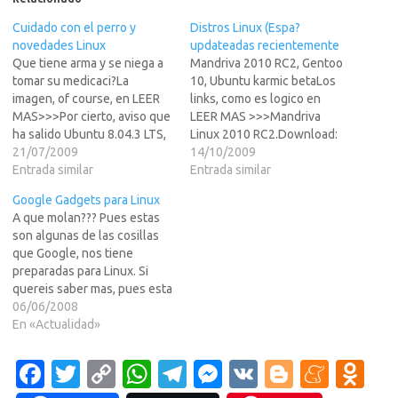
Cuidado con el perro y
Distros Linux (Espa?
novedades Linux
updateadas recientemente
Que tiene arma y se niega a
Mandriva 2010 RC2, Gentoo
tomar su medicaci?La
10, Ubuntu karmic betaLos
imagen, of course, en LEER
links, como es logico en
MAS>>>Por cierto, aviso que
LEER MAS >>>Mandriva
ha salido Ubuntu 8.04.3 LTS,
Linux 2010 RC2.Download:
para no desaprovechar el
21/07/2009
mandriva-linux-free-rc2-
14/10/2009
art?lo xDTambi?os puede
Entrada similar
2010-i586.iso (3,978MB,
Entrada similar
interesar ESTO que se llama
MD5), mandriva-linux-free-
Google Gadgets para Linux
linux from scratch (linux
rc2-2010-x86_64.iso
A que molan??? Pues estas
desde cero) que permite
(3,998MB, MD5).Gentoo
son algunas de las cosillas
crear tu propia distro Linux,
10.Download (mirror list):
que Google, nos tiene
buena…
livedvd-x86-amd64-32ul-
preparadas para Linux. Si
10.0.iso (2,558MB, MD5),
quereis saber mas, pues esta
livedvd-amd64-multilib-
claro que tendreis que LEER
06/06/2008
10.0.iso (2,651MB,
MAS >>>AngelosoPos halas
En «Actualidad»
MD5).Ubuntu
a visitar la web de Google
karmic.http://releases.ubunt
que tiene estas
Fa
T
C
W
T
u.com/karmic/fondo de
M
V
Bl
M
O
virguerias...http://code.googl
pantalla de propinaSalu2!!
e.com/p/google-gadgets-