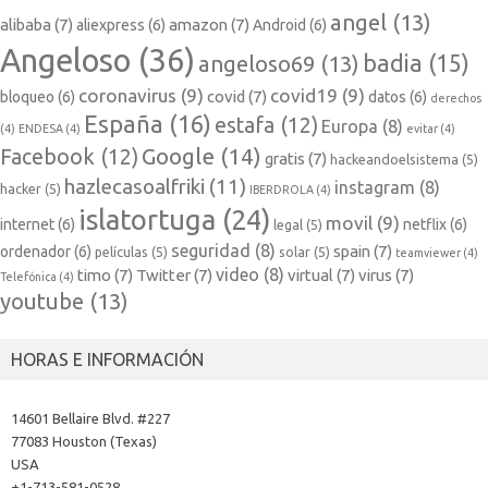
angel
(13)
alibaba
(7)
amazon
(7)
aliexpress
(6)
Android
(6)
Angeloso
(36)
badia
(15)
angeloso69
(13)
coronavirus
(9)
covid19
(9)
covid
(7)
bloqueo
(6)
datos
(6)
derechos
España
(16)
estafa
(12)
Europa
(8)
(4)
ENDESA
(4)
evitar
(4)
Google
(14)
Facebook
(12)
gratis
(7)
hackeandoelsistema
(5)
hazlecasoalfriki
(11)
instagram
(8)
hacker
(5)
IBERDROLA
(4)
islatortuga
(24)
movil
(9)
internet
(6)
netflix
(6)
legal
(5)
seguridad
(8)
spain
(7)
ordenador
(6)
películas
(5)
solar
(5)
teamviewer
(4)
video
(8)
timo
(7)
Twitter
(7)
virtual
(7)
virus
(7)
Telefónica
(4)
youtube
(13)
HORAS E INFORMACIÓN
14601 Bellaire Blvd. #227
77083 Houston (Texas)
USA
+1-713-581-0528