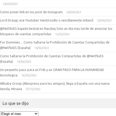
24/05/2023
Como poner link en tus post de Instagram
28/04/2023
Lord Draugr, ese Youtuber mentirosillo o sencillamente imbecil
26/04/2023
@NetflixES bajada bestial en Nasdaq Solo un dia mas tarde de anunciar los
bloqueos de cuentas compartidas
12/02/2023
For Dummies… Como Saltarse la Prohibición de Cuentas Compartidas de
@NetflixES (España)
10/02/2023
Como Saltarse la Prohibición de Cuentas Compartidas de @NetflixES
(España)
10/02/2023
Un pequeño paso para un Friki y un GRAN PASO PARA LA HUMANIDAD
tecnologica.
02/02/2023
Alibaba Group (Aliexpress para los amigos), llega a España con una nueva
tienda, Miravia
07/12/2022
Lo que se dijo
Lo