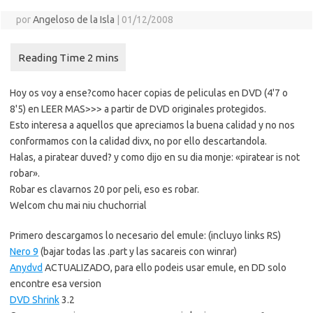
por
Angeloso de la Isla
|
01/12/2008
Hoy os voy a ense?como hacer copias de peliculas en DVD (4'7 o
8'5) en LEER MAS>>> a partir de DVD originales protegidos.
Esto interesa a aquellos que apreciamos la buena calidad y no nos
conformamos con la calidad divx, no por ello descartandola.
Halas, a piratear duved? y como dijo en su dia monje: «piratear is not
robar».
Robar es clavarnos 20 por peli, eso es robar.
Welcom chu mai niu chuchorrial
Primero descargamos lo necesario del emule: (incluyo links RS)
Nero 9
(bajar todas las .part y las sacareis con winrar)
Anydvd
ACTUALIZADO, para ello podeis usar emule, en DD solo
encontre esa version
DVD Shrink
3.2