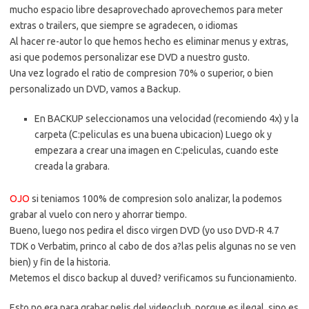
mucho espacio libre desaprovechado aprovechemos para meter
extras o trailers, que siempre se agradecen, o idiomas
Al hacer re-autor lo que hemos hecho es eliminar menus y extras,
asi que podemos personalizar ese DVD a nuestro gusto.
Una vez logrado el ratio de compresion 70% o superior, o bien
personalizado un DVD, vamos a Backup.
En BACKUP seleccionamos una velocidad (recomiendo 4x) y la
carpeta (C:peliculas es una buena ubicacion) Luego ok y
empezara a crear una imagen en C:peliculas, cuando este
creada la grabara.
OJO
si teniamos 100% de compresion solo analizar, la podemos
grabar al vuelo con nero y ahorrar tiempo.
Bueno, luego nos pedira el disco virgen DVD (yo uso DVD-R 4.7
TDK o Verbatim, princo al cabo de dos a?las pelis algunas no se ven
bien) y fin de la historia.
Metemos el disco backup al duved? verificamos su funcionamiento.
Esto no era para grabar pelis del videoclub, porque es ilegal, sino es