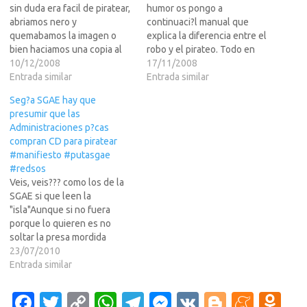
sin duda era facil de piratear,
humor os pongo a
abriamos nero y
continuaci?l manual que
quemabamos la imagen o
explica la diferencia entre el
bien haciamos una copia al
robo y el pirateo. Todo en
vuelo. En la playstation 2 el
10/12/2008
LEER MS>>>Piratear no es
17/11/2008
proceso es mas
Entrada similar
Robar...Es Piratear.Robar es
Entrada similar
complicado.Pondre ademas
llevarte el
Seg?a SGAE hay que
de como duplicar DVD ps2,
original........Piratear es
presumir que las
la forma de piratear la
copiar.Post Original
Administraciones p?cas
consola en s?para vuestros
compran CD para piratear
juegos comprados…
#manifiesto #putasgae
#redsos
Veis, veis??? como los de la
SGAE si que leen la
"isla"Aunque si no fuera
porque lo quieren es no
soltar la presa mordida
(seguir chupando del bote)...
23/07/2010
creeria que dichos
Entrada similar
renombrados profesionales
(a saber donde, pero....)
Fa
T
C
W
T
M
V
Bl
M
O
vienen cada dia a leer mi