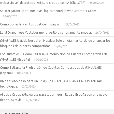
webs) sin ser detectado. Articulo creado con IA (ChatGTP).
08/06/2023
Se «cargaron» (por unos dias, logicamente) la web AtomoHD.com
24/05/2023
Como poner link en tus post de Instagram
28/04/2023
Lord Draugr, ese Youtuber mentirosillo o sencillamente imbecil
26/04/2023
@NetflixES bajada bestial en Nasdaq Solo un dia mas tarde de anunciar los
bloqueos de cuentas compartidas
12/02/2023
For Dummies… Como Saltarse la Prohibición de Cuentas Compartidas de
@NetflixES (España)
10/02/2023
Como Saltarse la Prohibición de Cuentas Compartidas de @NetflixES
(España)
10/02/2023
Un pequeño paso para un Friki y un GRAN PASO PARA LA HUMANIDAD
tecnologica.
02/02/2023
Alibaba Group (Aliexpress para los amigos), llega a España con una nueva
tienda, Miravia
07/12/2022