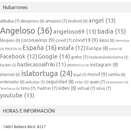
Nubarrones
angel
(13)
alibaba
(7)
amazon
(7)
aliexpress
(6)
Android
(6)
Angeloso
(36)
badia
(15)
angeloso69
(13)
coronavirus
(9)
covid19
(9)
covid
(7)
bloqueo
(6)
datos
(6)
derechos
España
(16)
estafa
(12)
Europa
(8)
(4)
ENDESA
(4)
evitar
(4)
Google
(14)
Facebook
(12)
gratis
(7)
hackeandoelsistema
(5)
hazlecasoalfriki
(11)
instagram
(8)
hacker
(5)
IBERDROLA
(4)
islatortuga
(24)
movil
(9)
internet
(6)
netflix
(6)
legal
(5)
seguridad
(8)
spain
(7)
ordenador
(6)
películas
(5)
solar
(5)
teamviewer
(4)
video
(8)
timo
(7)
Twitter
(7)
virtual
(7)
virus
(7)
Telefónica
(4)
youtube
(13)
HORAS E INFORMACIÓN
14601 Bellaire Blvd. #227