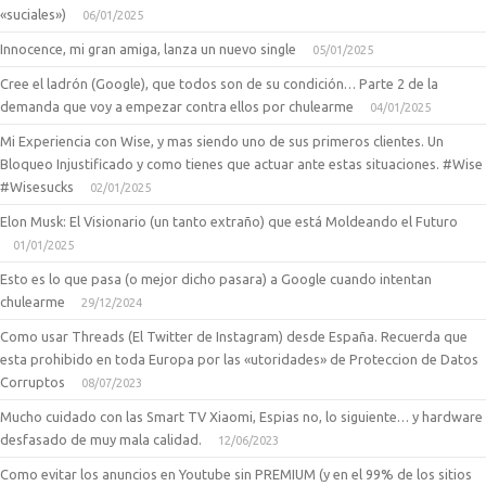
«suciales»)
06/01/2025
Innocence, mi gran amiga, lanza un nuevo single
05/01/2025
Cree el ladrón (Google), que todos son de su condición… Parte 2 de la
demanda que voy a empezar contra ellos por chulearme
04/01/2025
Mi Experiencia con Wise, y mas siendo uno de sus primeros clientes. Un
Bloqueo Injustificado y como tienes que actuar ante estas situaciones. #Wise
#Wisesucks
02/01/2025
Elon Musk: El Visionario (un tanto extraño) que está Moldeando el Futuro
01/01/2025
Esto es lo que pasa (o mejor dicho pasara) a Google cuando intentan
chulearme
29/12/2024
Como usar Threads (El Twitter de Instagram) desde España. Recuerda que
esta prohibido en toda Europa por las «utoridades» de Proteccion de Datos
Corruptos
08/07/2023
Mucho cuidado con las Smart TV Xiaomi, Espias no, lo siguiente… y hardware
desfasado de muy mala calidad.
12/06/2023
Como evitar los anuncios en Youtube sin PREMIUM (y en el 99% de los sitios