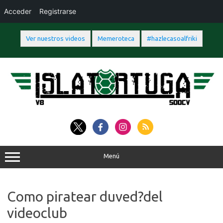
Acceder
Registrarse
Ver nuestros videos
Memeroteca
#hazlecasoalfriki
Saltar
al
contenido
Menú
Como piratear duved?del
videoclub