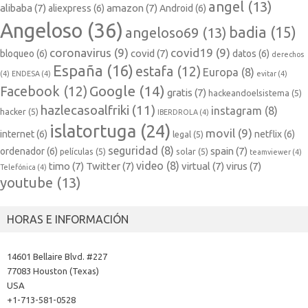
angel
(13)
alibaba
(7)
amazon
(7)
aliexpress
(6)
Android
(6)
Angeloso
(36)
badia
(15)
angeloso69
(13)
coronavirus
(9)
covid19
(9)
covid
(7)
bloqueo
(6)
datos
(6)
derechos
España
(16)
estafa
(12)
Europa
(8)
(4)
ENDESA
(4)
evitar
(4)
Google
(14)
Facebook
(12)
gratis
(7)
hackeandoelsistema
(5)
hazlecasoalfriki
(11)
instagram
(8)
hacker
(5)
IBERDROLA
(4)
islatortuga
(24)
movil
(9)
internet
(6)
netflix
(6)
legal
(5)
seguridad
(8)
spain
(7)
ordenador
(6)
películas
(5)
solar
(5)
teamviewer
(4)
video
(8)
timo
(7)
Twitter
(7)
virtual
(7)
virus
(7)
Telefónica
(4)
youtube
(13)
HORAS E INFORMACIÓN
14601 Bellaire Blvd. #227
77083 Houston (Texas)
USA
+1-713-581-0528