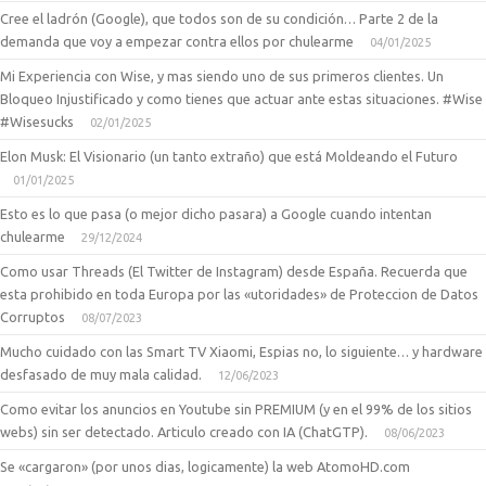
Cree el ladrón (Google), que todos son de su condición… Parte 2 de la
demanda que voy a empezar contra ellos por chulearme
04/01/2025
Mi Experiencia con Wise, y mas siendo uno de sus primeros clientes. Un
Bloqueo Injustificado y como tienes que actuar ante estas situaciones. #Wise
#Wisesucks
02/01/2025
Elon Musk: El Visionario (un tanto extraño) que está Moldeando el Futuro
01/01/2025
Esto es lo que pasa (o mejor dicho pasara) a Google cuando intentan
chulearme
29/12/2024
Como usar Threads (El Twitter de Instagram) desde España. Recuerda que
esta prohibido en toda Europa por las «utoridades» de Proteccion de Datos
Corruptos
08/07/2023
Mucho cuidado con las Smart TV Xiaomi, Espias no, lo siguiente… y hardware
desfasado de muy mala calidad.
12/06/2023
Como evitar los anuncios en Youtube sin PREMIUM (y en el 99% de los sitios
webs) sin ser detectado. Articulo creado con IA (ChatGTP).
08/06/2023
Se «cargaron» (por unos dias, logicamente) la web AtomoHD.com