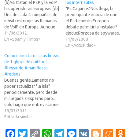
[b]Así tratan el P2P y la VoIP
los internautas
las operadoras europeas [/b]
"Pa Cagarse:"Nos llega, la
Una de cada 4 compañías de
preocupante noticia de que
móvil restringe las llamadas
el Parlamento Europeo
de VoIP en Europa. Aunque
debate permitir la instalaci?
en el 44% de los LEER MAS
11/06/2012
ejecuci?orzosa de spywares,
>>>casos, este límite está
En «Spam y Timos»
capaces de monitorizar y
11/08/2008
sólo indicado en el contrato.
filtrar las comunicaciones
En «Actualidad»
En la práctica, es
electr?as adem?de controlar
Como conectaros a las lineas
técnicamente posible usar
las descargas P2P.La
de 1 gbp/s de guifi.net
programas…
Asociaci?e Internautas alerta
#leysinde #manifiesto
de la gravedad de la situaci?a
#redsos
que...El resto en LEER MAS
Buenas gente,Lamento no
>>>Enviado por Nagashaky,
poder actualizar "la isla"
posteado por…
periodicamente, pero desde
mi llegada a Espa?no paro...
solo hago que entrevistarme
y entrevistarme con mas
19/03/2011
gente con vistas a realizar
Entrada similar
buenos acuerdos donde
todo el mundo salga
Fa
T
C
W
T
M
V
Bl
M
O
ganando (incluido yo, of