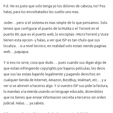
P.d.: No es justo que solo tenga yo los dolores de cabeza, no? Pos
halas, para los encorbatados les suelto uno mas.
Joder… pero si el sistema es mas simple de lo que pensamos. Solo
teneis que configurar el puerto de la Mulita o el Torrent en el
puerto 80, que es el puerto web, lo encriptais -MicroTorrent y Vuze
tienen esta opcion- y halas, a ver que ISP es tan chulo que sus
localiza… si a nivel tecnico, en realidad solo estais viendo paginas
web… juajuajua.
Y si eso no sirve, cosa que dudo…. pues cuando sus digan algo de
que estais infringiendo copyrights por bajaros peliculas, les decis
que sus las estais bajando legalmente y pagando derechos en
cualquier tienda de Internet, Amazon, BestBuy, Walmart, etc… y a
ver si se atreven a haceros algo. Y si vuestro ISP sus pide la factura,
lo mandais a la mierda usando un lenguaje educado, diciendoles
que no tienes que enviar informacion secreta a terceros sin orden
judicial. Halas…. ya sabeis.