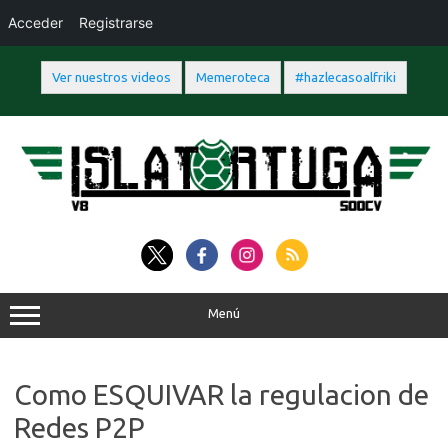
Acceder
Registrarse
Ver nuestros videos
Memeroteca
#hazlecasoalfriki
Saltar
al
contenido
Menú
Como ESQUIVAR la regulacion de
Redes P2P