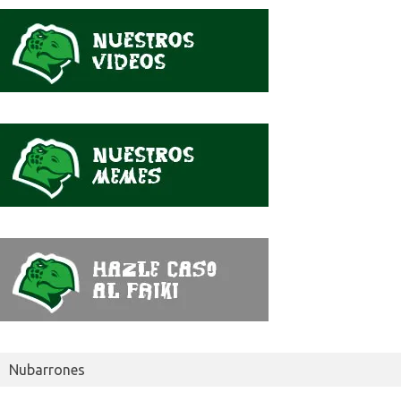
se
dijo
Nubarrones