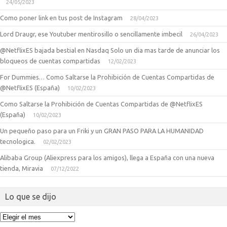
24/05/2023
Como poner link en tus post de Instagram
28/04/2023
Lord Draugr, ese Youtuber mentirosillo o sencillamente imbecil
26/04/2023
@NetflixES bajada bestial en Nasdaq Solo un dia mas tarde de anunciar los
bloqueos de cuentas compartidas
12/02/2023
For Dummies… Como Saltarse la Prohibición de Cuentas Compartidas de
@NetflixES (España)
10/02/2023
Como Saltarse la Prohibición de Cuentas Compartidas de @NetflixES
(España)
10/02/2023
Un pequeño paso para un Friki y un GRAN PASO PARA LA HUMANIDAD
tecnologica.
02/02/2023
Alibaba Group (Aliexpress para los amigos), llega a España con una nueva
tienda, Miravia
07/12/2022
Lo que se dijo
Lo
que