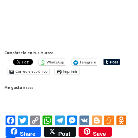
Compártelo en tus muros:
WhatsApp
Telegram
Correo electrónico
Imprimir
Me gusta esto:
Fa
T
C
W
T
M
V
Bl
M
O
c
w
o
h
el
es
K
o
e
d
Share
Post
Save