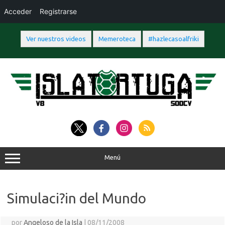
Acceder
Registrarse
Ver nuestros videos
Memeroteca
#hazlecasoalfriki
Saltar
al
contenido
Menú
Simulaci?in del Mundo
por
Angeloso de la Isla
|
08/11/2008