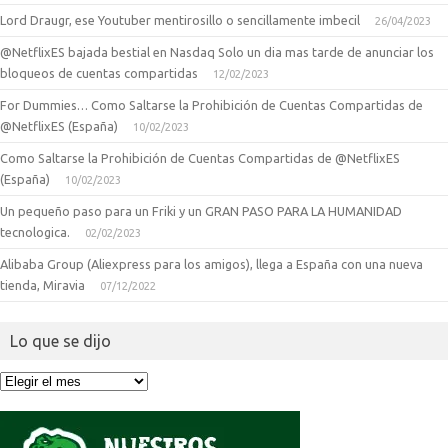
Lord Draugr, ese Youtuber mentirosillo o sencillamente imbecil
26/04/2023
@NetflixES bajada bestial en Nasdaq Solo un dia mas tarde de anunciar los
bloqueos de cuentas compartidas
12/02/2023
For Dummies… Como Saltarse la Prohibición de Cuentas Compartidas de
@NetflixES (España)
10/02/2023
Como Saltarse la Prohibición de Cuentas Compartidas de @NetflixES
(España)
10/02/2023
Un pequeño paso para un Friki y un GRAN PASO PARA LA HUMANIDAD
tecnologica.
02/02/2023
Alibaba Group (Aliexpress para los amigos), llega a España con una nueva
tienda, Miravia
07/12/2022
Lo que se dijo
Lo
que
se
dijo