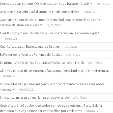
Necesitas usar codigos QR, buenos, bonitos y baratos (Gratix)?
14/01/2025
¿Por qué SOra solo está disponible en algunos países?
13/01/2025
¿Samsung se queda con tu monitor? Una indignante experiencia con su
servicio de atención al cliente
12/01/2025
FileCR.com: ¿Un recurso digital o una operación en la economía gris?
11/01/2025
Cuanto cuesta un Espectaculo de Drones
10/01/2025
El Poder de la IA en los Parkings de Coches
09/01/2025
EL primer VIDEO de YouTube MEJORADO con IA en HD 4k
08/01/2025
Xiaomi y el caso de las entregas fantasma: ¿ineptitud o simple indiferencia?
07/01/2025
Lo que ellos ven (en una imagen que inocentemente tu subes a las redes
«suciales»)
06/01/2025
Innocence, mi gran amiga, lanza un nuevo single
05/01/2025
Cree el ladrón (Google), que todos son de su condición… Parte 2 de la
demanda que voy a empezar contra ellos por chulearme
04/01/2025