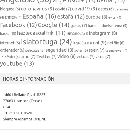
badia
(15)
angeloso69
(13)
coronavirus
(9)
covid19
(9)
covid
(7)
bloqueo
(6)
datos
(6)
derechos
España
(16)
estafa
(12)
Europa
(8)
(4)
ENDESA
(4)
evitar
(4)
Google
(14)
Facebook
(12)
gratis
(7)
hackeandoelsistema
(5)
hazlecasoalfriki
(11)
instagram
(8)
hacker
(5)
IBERDROLA
(4)
islatortuga
(24)
movil
(9)
internet
(6)
netflix
(6)
legal
(5)
seguridad
(8)
spain
(7)
ordenador
(6)
películas
(5)
solar
(5)
teamviewer
(4)
video
(8)
timo
(7)
Twitter
(7)
virtual
(7)
virus
(7)
Telefónica
(4)
youtube
(13)
HORAS E INFORMACIÓN
14601 Bellaire Blvd. #227
77083 Houston (Texas)
USA
+1-713-581-0528
Siempre estamos ONLINE