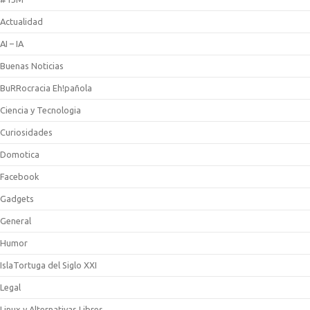
Actualidad
AI – IA
Buenas Noticias
BuRRocracia Eh!pañola
Ciencia y Tecnologia
Curiosidades
Domotica
Facebook
Gadgets
General
Humor
IslaTortuga del Siglo XXI
Legal
Linux y Alternativas Libres