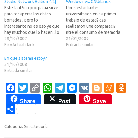
Studio Network Edition 4.2]
Windows vs. GNU/Linux
Este fant?ico programa sirve
Unos estudiantes
para recuperar los datos
universitarios en su primer
borrados , pero lo
trabajo de estad?icas
interesante no es eso ya que
realizaron una comparaci?
hay muchos que lo hacen , lo
ntre el consumo de memoria
que tiene de especial es que
29/10/2007
RAM entre las versiones
21/01/2009
permite reconstruir RAID'S
En «Actualidad»
antiguas y nuevas de
Entrada similar
enteros que se han
Windows y GNU/Linux en
desconfigurado y no
varias versiones.Los
En que sistema estoy?
permiten acceder a la
evidentes resultados en
31/10/2008
informaci?br /> Aunque sea
LEER MS>>> con el trabajo
Entrada similar
la…
completo y la informacion
mas destacable resumida
Fa
T
C
W
T
M
V
Bl
M
O
^^La conclusi?s que en
promedio…
c
w
o
h
el
es
K
o
e
d
Share
Post
Save
e
it
p
at
e
se
g
n
n
C
b
te
y
s
gr
n
g
e
o
o
o
r
Li
A
a
g
er
a
kl
m
Categoría: Sin categoría
o
n
p
m
er
m
as