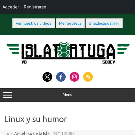
Acceder
Registrarse
Ver nuestros videos
Memeroteca
#hazlecasoalfriki
Saltar
al
contenido
Menú
Linux y su humor
por
Angeloso de la Isla
|
03/11/2008