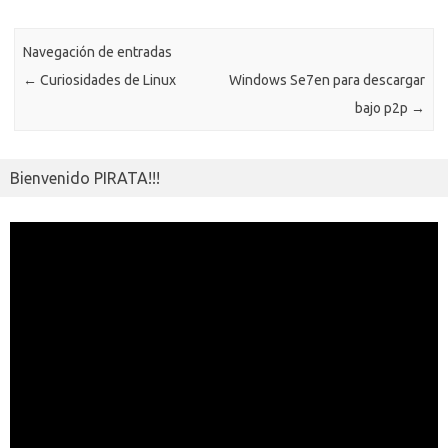
p
k
k
p
e
sn
ar
ik
Navegación de entradas
ti
←
Curiosidades de Linux
Windows Se7en para descargar
i
r
bajo p2p
→
Bienvenido PIRATA!!!