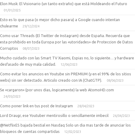
Elon Musk: El Visionario (un tanto extraño) que está Moldeando el Futuro
01/01/2025
Esto es lo que pasa (o mejor dicho pasara) a Google cuando intentan
chulearme
29/12/2024
Como usar Threads (El Twitter de Instagram) desde España. Recuerda que
esta prohibido en toda Europa por las «utoridades» de Proteccion de Datos
Corruptos
08/07/2023
Mucho cuidado con las Smart TV Xiaomi, Espias no, lo siguiente… y hardware
desfasado de muy mala calidad.
12/06/2023
Como evitar los anuncios en Youtube sin PREMIUM (y en el 99% de los sitios
webs) sin ser detectado. Articulo creado con IA (ChatGTP).
08/06/2023
Se «cargaron» (por unos dias, logicamente) la web AtomoHD.com
24/05/2023
Como poner link en tus post de Instagram
28/04/2023
Lord Draugr, ese Youtuber mentirosillo o sencillamente imbecil
26/04/2023
@NetflixES bajada bestial en Nasdaq Solo un dia mas tarde de anunciar los
bloqueos de cuentas compartidas
12/02/2023