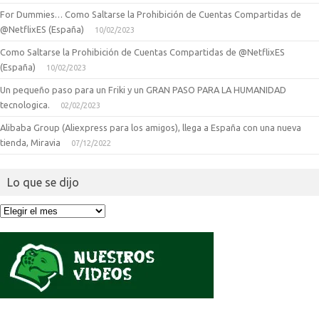
For Dummies… Como Saltarse la Prohibición de Cuentas Compartidas de
@NetflixES (España)
10/02/2023
Como Saltarse la Prohibición de Cuentas Compartidas de @NetflixES
(España)
10/02/2023
Un pequeño paso para un Friki y un GRAN PASO PARA LA HUMANIDAD
tecnologica.
02/02/2023
Alibaba Group (Aliexpress para los amigos), llega a España con una nueva
tienda, Miravia
07/12/2022
Lo que se dijo
Lo
que
se
dijo