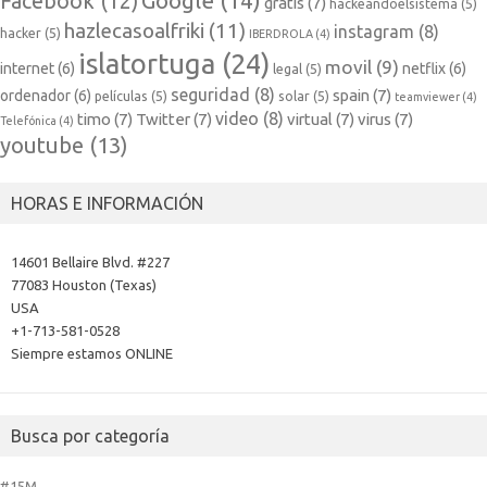
Google
(14)
Facebook
(12)
gratis
(7)
hackeandoelsistema
(5)
hazlecasoalfriki
(11)
instagram
(8)
hacker
(5)
IBERDROLA
(4)
islatortuga
(24)
movil
(9)
internet
(6)
netflix
(6)
legal
(5)
seguridad
(8)
spain
(7)
ordenador
(6)
películas
(5)
solar
(5)
teamviewer
(4)
video
(8)
timo
(7)
Twitter
(7)
virtual
(7)
virus
(7)
Telefónica
(4)
youtube
(13)
HORAS E INFORMACIÓN
14601 Bellaire Blvd. #227
77083 Houston (Texas)
USA
+1-713-581-0528
Siempre estamos ONLINE
Busca por categoría
#15M