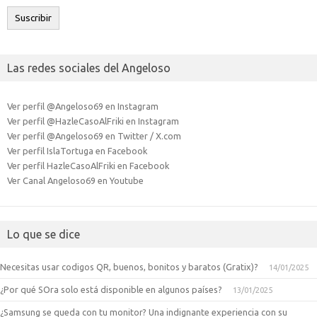
electrónico
Suscribir
Las redes sociales del Angeloso
Ver perfil @Angeloso69 en Instagram
Ver perfil @HazleCasoAlFriki en Instagram
Ver perfil @Angeloso69 en Twitter / X.com
Ver perfil IslaTortuga en Facebook
Ver perfil HazleCasoAlFriki en Facebook
Ver Canal Angeloso69 en Youtube
Lo que se dice
Necesitas usar codigos QR, buenos, bonitos y baratos (Gratix)?
14/01/2025
¿Por qué SOra solo está disponible en algunos países?
13/01/2025
¿Samsung se queda con tu monitor? Una indignante experiencia con su