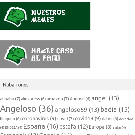
Nubarrones
angel
(13)
alibaba
(7)
amazon
(7)
aliexpress
(6)
Android
(6)
Angeloso
(36)
badia
(15)
angeloso69
(13)
coronavirus
(9)
covid19
(9)
covid
(7)
bloqueo
(6)
datos
(6)
derechos
España
(16)
estafa
(12)
Europa
(8)
(4)
ENDESA
(4)
evitar
(4)