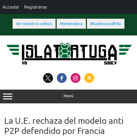
Acceder
Registrarse
Ver nuestros videos
Memeroteca
#hazlecasoalfriki
Saltar
al
contenido
Menú
La U.E. rechaza del modelo anti
P2P defendido por Francia