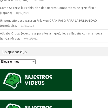
@NetflixES (España)
10/02/2023
Como Saltarse la Prohibición de Cuentas Compartidas de @NetflixES
(España)
10/02/2023
Un pequeño paso para un Friki y un GRAN PASO PARA LA HUMANIDAD
tecnologica.
02/02/2023
Alibaba Group (Aliexpress para los amigos), llega a España con una nueva
tienda, Miravia
07/12/2022
Lo que se dijo
Lo
que
se
dijo