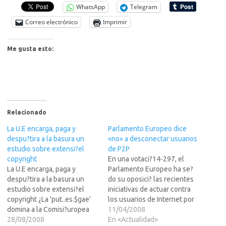
WhatsApp
Telegram
Correo electrónico
Imprimir
Me gusta esto:
Relacionado
La U.E encarga, paga y
Parlamento Europeo dice
despu?tira a la basura un
«no» a desconectar usuarios
estudio sobre extensi?el
de P2P
copyright
En una votaci?14-297, el
La U.E encarga, paga y
Parlamento Europeo ha se?
despu?tira a la basura un
do su oposici? las recientes
estudio sobre extensi?el
iniciativas de actuar contra
copyright ¿La 'put..es.$gae'
los usuarios de Internet por
domina a la Comisi?uropea
la reiterada violaci?e
11/04/2008
encargada de alargar el
28/08/2008
derechos de autor. Para
En «Actualidad»