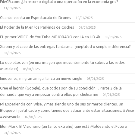
FileCR.com: ¿Un recurso digital o una operación en la economía gris?
11/01/2025
Cuanto cuesta un Espectaculo de Drones
10/01/2025
El Poder de la IA en los Parkings de Coches
09/01/2025
EL primer VIDEO de YouTube MEJORADO con IA en HD 4k
08/01/2025
Xiaomi y el caso de las entregas fantasma: ¿ineptitud o simple indiferencia?
07/01/2025
Lo que ellos ven (en una imagen que inocentemente tu subes a las redes
«suciales»)
06/01/2025
Innocence, mi gran amiga, lanza un nuevo single
05/01/2025
Cree el ladrón (Google), que todos son de su condición… Parte 2 de la
demanda que voy a empezar contra ellos por chulearme
04/01/2025
Mi Experiencia con Wise, y mas siendo uno de sus primeros clientes. Un
Bloqueo Injustificado y como tienes que actuar ante estas situaciones. #Wise
#Wisesucks
02/01/2025
Elon Musk: El Visionario (un tanto extraño) que está Moldeando el Futuro
01/01/2025