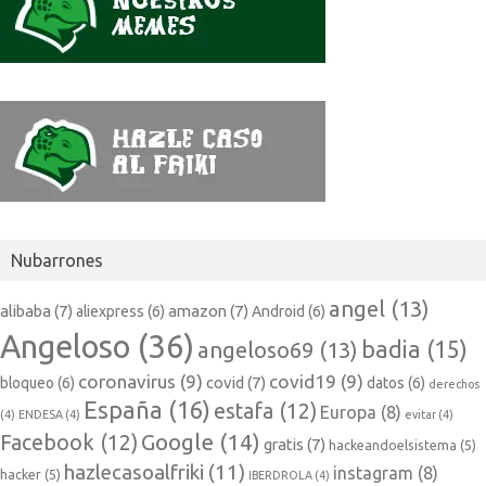
Nubarrones
angel
(13)
alibaba
(7)
amazon
(7)
aliexpress
(6)
Android
(6)
Angeloso
(36)
badia
(15)
angeloso69
(13)
coronavirus
(9)
covid19
(9)
covid
(7)
bloqueo
(6)
datos
(6)
derechos
España
(16)
estafa
(12)
Europa
(8)
(4)
ENDESA
(4)
evitar
(4)
Google
(14)
Facebook
(12)
gratis
(7)
hackeandoelsistema
(5)
hazlecasoalfriki
(11)
instagram
(8)
hacker
(5)
IBERDROLA
(4)