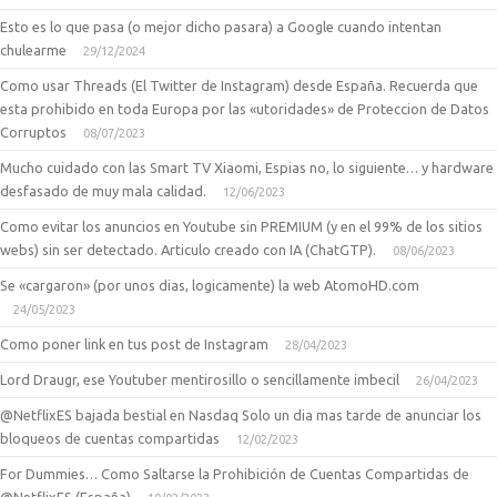
Esto es lo que pasa (o mejor dicho pasara) a Google cuando intentan
chulearme
29/12/2024
Como usar Threads (El Twitter de Instagram) desde España. Recuerda que
esta prohibido en toda Europa por las «utoridades» de Proteccion de Datos
Corruptos
08/07/2023
Mucho cuidado con las Smart TV Xiaomi, Espias no, lo siguiente… y hardware
desfasado de muy mala calidad.
12/06/2023
Como evitar los anuncios en Youtube sin PREMIUM (y en el 99% de los sitios
webs) sin ser detectado. Articulo creado con IA (ChatGTP).
08/06/2023
Se «cargaron» (por unos dias, logicamente) la web AtomoHD.com
24/05/2023
Como poner link en tus post de Instagram
28/04/2023
Lord Draugr, ese Youtuber mentirosillo o sencillamente imbecil
26/04/2023
@NetflixES bajada bestial en Nasdaq Solo un dia mas tarde de anunciar los
bloqueos de cuentas compartidas
12/02/2023
For Dummies… Como Saltarse la Prohibición de Cuentas Compartidas de