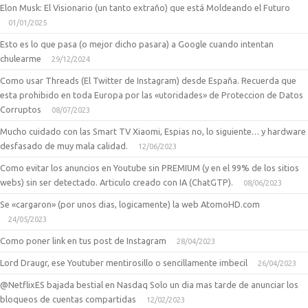
Elon Musk: El Visionario (un tanto extraño) que está Moldeando el Futuro
01/01/2025
Esto es lo que pasa (o mejor dicho pasara) a Google cuando intentan
chulearme
29/12/2024
Como usar Threads (El Twitter de Instagram) desde España. Recuerda que
esta prohibido en toda Europa por las «utoridades» de Proteccion de Datos
Corruptos
08/07/2023
Mucho cuidado con las Smart TV Xiaomi, Espias no, lo siguiente… y hardware
desfasado de muy mala calidad.
12/06/2023
Como evitar los anuncios en Youtube sin PREMIUM (y en el 99% de los sitios
webs) sin ser detectado. Articulo creado con IA (ChatGTP).
08/06/2023
Se «cargaron» (por unos dias, logicamente) la web AtomoHD.com
24/05/2023
Como poner link en tus post de Instagram
28/04/2023
Lord Draugr, ese Youtuber mentirosillo o sencillamente imbecil
26/04/2023
@NetflixES bajada bestial en Nasdaq Solo un dia mas tarde de anunciar los
bloqueos de cuentas compartidas
12/02/2023