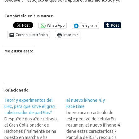
olvidava….. el sujeto al que se le aplica el tratamiento soy yo.
Compártelo en tus muros:
WhatsApp
Telegram
Correo electrónico
Imprimir
Me gusta esto:
Relacionado
Teor? y experimentos del
el nuevo iPhone 4, y
LHC, para que sirve el gran
FaceTime
colisionador de part?las?
bueno aca un articulo de
Despu?de dos a?de retraso,
este pedazo de celularEn
el Gran Colisionador de
resumen, el nuevo iPhone 4
Hadrones finalmente se ha
tiene estas caracter?icas:-
puesto en marcha y ha
Pantalla de 3.5" , resoluci?