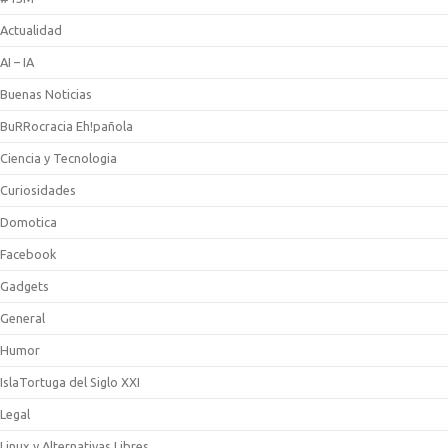
Actualidad
AI – IA
Buenas Noticias
BuRRocracia Eh!pañola
Ciencia y Tecnologia
Curiosidades
Domotica
Facebook
Gadgets
General
Humor
IslaTortuga del Siglo XXI
Legal
Linux y Alternativas Libres