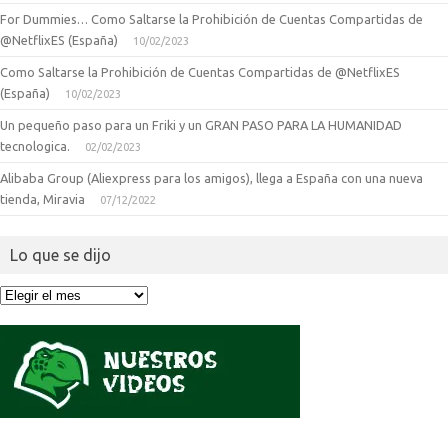
For Dummies… Como Saltarse la Prohibición de Cuentas Compartidas de
@NetflixES (España)
10/02/2023
Como Saltarse la Prohibición de Cuentas Compartidas de @NetflixES
(España)
10/02/2023
Un pequeño paso para un Friki y un GRAN PASO PARA LA HUMANIDAD
tecnologica.
02/02/2023
Alibaba Group (Aliexpress para los amigos), llega a España con una nueva
tienda, Miravia
07/12/2022
Lo que se dijo
Lo
que
se
dijo