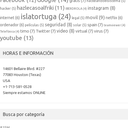
Facebook
(12)
gratis
(7)
hackeandoelsistema
(5)
hazlecasoalfriki
(11)
instagram
(8)
hacker
(5)
IBERDROLA
(4)
islatortuga
(24)
movil
(9)
internet
(6)
netflix
(6)
legal
(5)
seguridad
(8)
spain
(7)
ordenador
(6)
películas
(5)
solar
(5)
teamviewer
(4)
video
(8)
timo
(7)
Twitter
(7)
virtual
(7)
virus
(7)
Telefónica
(4)
youtube
(13)
HORAS E INFORMACIÓN
14601 Bellaire Blvd. #227
77083 Houston (Texas)
USA
+1-713-581-0528
Siempre estamos ONLINE
Busca por categoría
#15M