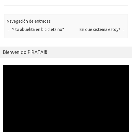
o
n
p
m
er
m
as
p
k
k
p
e
sn
ar
ik
Navegación de entradas
ti
←
Y tu abuelita en bicicleta no?
En que sistema estoy?
→
i
r
Bienvenido PIRATA!!!