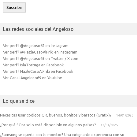
electrónico
Suscribir
Las redes sociales del Angeloso
Ver perfil @Angeloso69 en Instagram
Ver perfil @HazleCasoAlFriki en Instagram
Ver perfil @Angeloso69 en Twitter / X.com
Ver perfil IslaTortuga en Facebook
Ver perfil HazleCasoAlFriki en Facebook
Ver Canal Angeloso69 en Youtube
Lo que se dice
Necesitas usar codigos QR, buenos, bonitos y baratos (Gratix)?
14/01/2025
¿Por qué SOra solo está disponible en algunos países?
13/01/2025
¿Samsung se queda con tu monitor? Una indignante experiencia con su