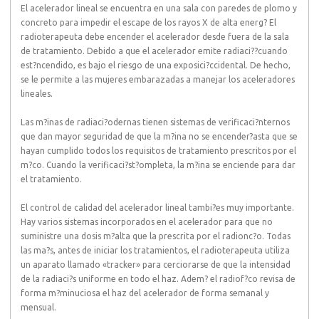
El acelerador lineal se encuentra en una sala con paredes de plomo y
concreto para impedir el escape de los rayos X de alta energ? El
radioterapeuta debe encender el acelerador desde fuera de la sala
de tratamiento. Debido a que el acelerador emite radiaci??cuando
est?ncendido, es bajo el riesgo de una exposici?ccidental. De hecho,
se le permite a las mujeres embarazadas a manejar los aceleradores
lineales.
Las m?inas de radiaci?odernas tienen sistemas de verificaci?nternos
que dan mayor seguridad de que la m?ina no se encender?asta que se
hayan cumplido todos los requisitos de tratamiento prescritos por el
m?co. Cuando la verificaci?st?ompleta, la m?ina se enciende para dar
el tratamiento.
El control de calidad del acelerador lineal tambi?es muy importante.
Hay varios sistemas incorporados en el acelerador para que no
suministre una dosis m?alta que la prescrita por el radionc?o. Todas
las ma?s, antes de iniciar los tratamientos, el radioterapeuta utiliza
un aparato llamado «tracker» para cerciorarse de que la intensidad
de la radiaci?s uniforme en todo el haz. Adem? el radiof?co revisa de
forma m?minuciosa el haz del acelerador de forma semanal y
mensual.