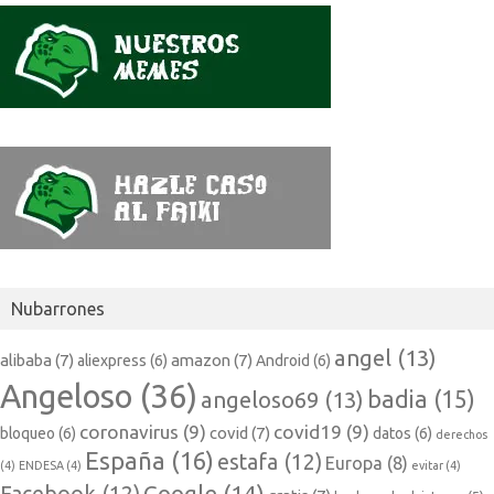
Nubarrones
angel
(13)
alibaba
(7)
amazon
(7)
aliexpress
(6)
Android
(6)
Angeloso
(36)
badia
(15)
angeloso69
(13)
coronavirus
(9)
covid19
(9)
covid
(7)
bloqueo
(6)
datos
(6)
derechos
España
(16)
estafa
(12)
Europa
(8)
(4)
ENDESA
(4)
evitar
(4)
Google
(14)