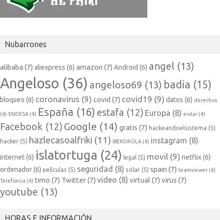
Nubarrones
angel
(13)
alibaba
(7)
amazon
(7)
aliexpress
(6)
Android
(6)
Angeloso
(36)
badia
(15)
angeloso69
(13)
coronavirus
(9)
covid19
(9)
covid
(7)
bloqueo
(6)
datos
(6)
derechos
España
(16)
estafa
(12)
Europa
(8)
(4)
ENDESA
(4)
evitar
(4)
Google
(14)
Facebook
(12)
gratis
(7)
hackeandoelsistema
(5)
hazlecasoalfriki
(11)
instagram
(8)
hacker
(5)
IBERDROLA
(4)
islatortuga
(24)
movil
(9)
internet
(6)
netflix
(6)
legal
(5)
seguridad
(8)
spain
(7)
ordenador
(6)
películas
(5)
solar
(5)
teamviewer
(4)
video
(8)
timo
(7)
Twitter
(7)
virtual
(7)
virus
(7)
Telefónica
(4)
youtube
(13)
HORAS E INFORMACIÓN