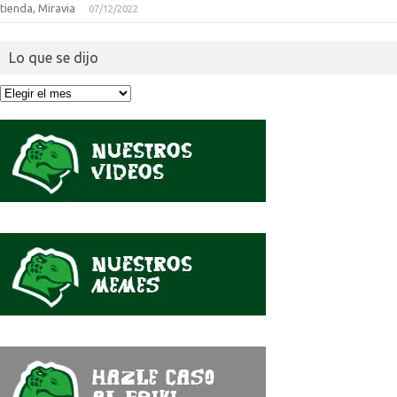
tienda, Miravia
07/12/2022
Lo que se dijo
Lo
que
se
dijo