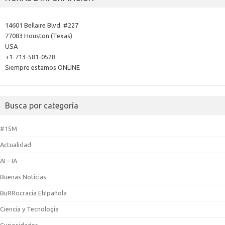
14601 Bellaire Blvd. #227
77083 Houston (Texas)
USA
+1-713-581-0528
Siempre estamos ONLINE
Busca por categoría
#15M
Actualidad
AI – IA
Buenas Noticias
BuRRocracia Eh!pañola
Ciencia y Tecnologia