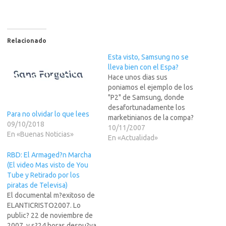
Relacionado
Esta visto, Samsung no se
lleva bien con el Espa?
Hace unos dias sus
poniamos el ejemplo de los
"P2" de Samsung, donde
desafortunadamente los
Para no olvidar lo que lees
marketinianos de la compa?
09/10/2018
Koreana se olvidaron del
10/11/2007
En «Buenas Noticias»
insignificante mercado
En «Actualidad»
hispano. Seguro que algun
RBD: El Armaged?n Marcha
directivo de alli penso: -
(El video Mas visto de You
"bahhh, si solo son unos 600
Tube y Retirado por los
millones, hay mas chinos que
piratas de Televisa)
hispanos, asi que no pasa
El documental m?exitoso de
nada".Pues bien…
ELANTICRISTO2007. Lo
public? 22 de noviembre de
2007, y s?24 horas despu?ya