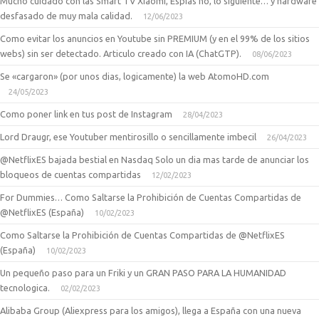
Mucho cuidado con las Smart TV Xiaomi, Espias no, lo siguiente… y hardware
desfasado de muy mala calidad.
12/06/2023
Como evitar los anuncios en Youtube sin PREMIUM (y en el 99% de los sitios
webs) sin ser detectado. Articulo creado con IA (ChatGTP).
08/06/2023
Se «cargaron» (por unos dias, logicamente) la web AtomoHD.com
24/05/2023
Como poner link en tus post de Instagram
28/04/2023
Lord Draugr, ese Youtuber mentirosillo o sencillamente imbecil
26/04/2023
@NetflixES bajada bestial en Nasdaq Solo un dia mas tarde de anunciar los
bloqueos de cuentas compartidas
12/02/2023
For Dummies… Como Saltarse la Prohibición de Cuentas Compartidas de
@NetflixES (España)
10/02/2023
Como Saltarse la Prohibición de Cuentas Compartidas de @NetflixES
(España)
10/02/2023
Un pequeño paso para un Friki y un GRAN PASO PARA LA HUMANIDAD
tecnologica.
02/02/2023
Alibaba Group (Aliexpress para los amigos), llega a España con una nueva