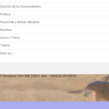
Opinión de los Komandantes
Politica
PutaSGAE y demas alimañas
Reseñas
Spam y Timos
Twitter
Visto en …
Y llevamos ON-LINE 10851 días...
MAS de 20 AÑOS