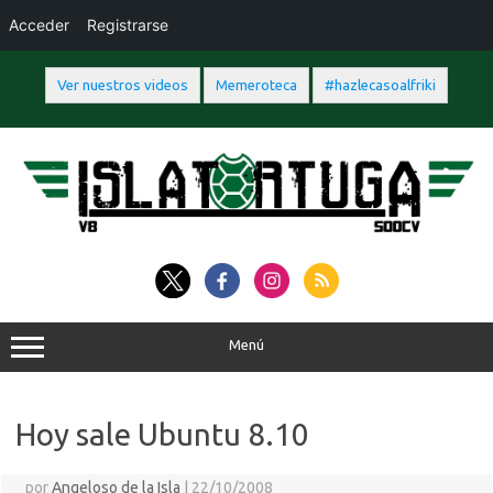
Acceder
Registrarse
Ver nuestros videos
Memeroteca
#hazlecasoalfriki
Saltar
al
contenido
Menú
Hoy sale Ubuntu 8.10
por
Angeloso de la Isla
|
22/10/2008