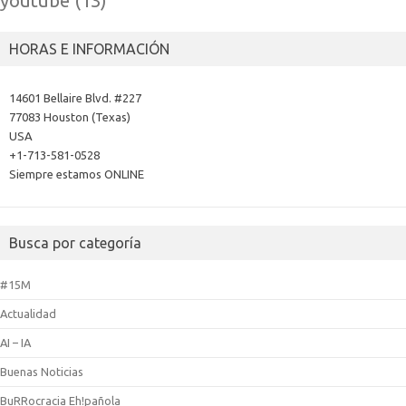
youtube
(13)
HORAS E INFORMACIÓN
14601 Bellaire Blvd. #227
77083 Houston (Texas)
USA
+1-713-581-0528
Siempre estamos ONLINE
Busca por categoría
#15M
Actualidad
AI – IA
Buenas Noticias
BuRRocracia Eh!pañola