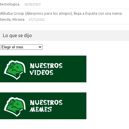
tecnologica.
02/02/2023
Alibaba Group (Aliexpress para los amigos), llega a España con una nueva
tienda, Miravia
07/12/2022
Lo que se dijo
Lo
que
se
dijo