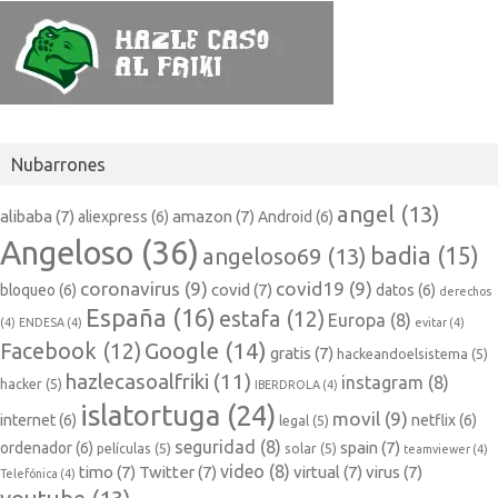
Nubarrones
angel
(13)
alibaba
(7)
amazon
(7)
aliexpress
(6)
Android
(6)
Angeloso
(36)
badia
(15)
angeloso69
(13)
coronavirus
(9)
covid19
(9)
covid
(7)
bloqueo
(6)
datos
(6)
derechos
España
(16)
estafa
(12)
Europa
(8)
(4)
ENDESA
(4)
evitar
(4)
Google
(14)
Facebook
(12)
gratis
(7)
hackeandoelsistema
(5)
hazlecasoalfriki
(11)
instagram
(8)
hacker
(5)
IBERDROLA
(4)
islatortuga
(24)
movil
(9)
internet
(6)
netflix
(6)
legal
(5)
seguridad
(8)
spain
(7)
ordenador
(6)
películas
(5)
solar
(5)
teamviewer
(4)
video
(8)
timo
(7)
Twitter
(7)
virtual
(7)
virus
(7)
Telefónica
(4)