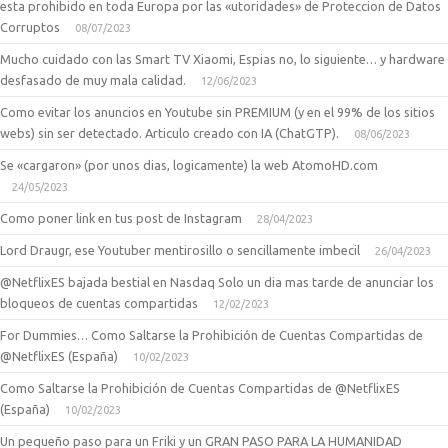
esta prohibido en toda Europa por las «utoridades» de Proteccion de Datos
Corruptos
08/07/2023
Mucho cuidado con las Smart TV Xiaomi, Espias no, lo siguiente… y hardware
desfasado de muy mala calidad.
12/06/2023
Como evitar los anuncios en Youtube sin PREMIUM (y en el 99% de los sitios
webs) sin ser detectado. Articulo creado con IA (ChatGTP).
08/06/2023
Se «cargaron» (por unos dias, logicamente) la web AtomoHD.com
24/05/2023
Como poner link en tus post de Instagram
28/04/2023
Lord Draugr, ese Youtuber mentirosillo o sencillamente imbecil
26/04/2023
@NetflixES bajada bestial en Nasdaq Solo un dia mas tarde de anunciar los
bloqueos de cuentas compartidas
12/02/2023
For Dummies… Como Saltarse la Prohibición de Cuentas Compartidas de
@NetflixES (España)
10/02/2023
Como Saltarse la Prohibición de Cuentas Compartidas de @NetflixES
(España)
10/02/2023
Un pequeño paso para un Friki y un GRAN PASO PARA LA HUMANIDAD