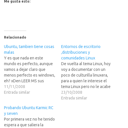
Me gusta esto:
Relacionado
Ubuntu, tambien tiene cosas
Entornos de escritorio
malas
,distribuciones y
Y es que nada en este
comunidades Linux
mundo es perfecto, aunque
De vuelta al tema Linux, hoy
vamos a dejar claro que
voy a documentar con un
menos perfecto es windows,
poco de culturilla linuxera,
eh? xDen LEER MS sus
para a quien le interese el
posibles fallos y
11/11/2008
tema Linux pero no le acabe
arreglos>>>Fallo 1. Al
Entrada similar
de gustar Ubuntu o
23/10/2008
actualizar el sistema en
simplemente quiera
Entrada similar
Ubuntu desde el updater, no
investigar, o si te aburres
Probando Ubuntu Karmic RC
lo hace siempre bien, porque
tambien lo puedes leer .Dare
y seven
hay incompatibilidades de
informacion sobre las
Por primera vez no he tenido
software de terceros…
distribuciones de Linux
espera a que saliera la
(que…