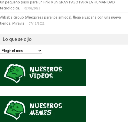
Un pequeño paso para un Friki y un GRAN PASO PARA LA HUMANIDAD
tecnologica.
02/02/2023
Alibaba Group (Aliexpress para los amigos), llega a España con una nueva
tienda, Miravia
07/12/2022
Lo que se dijo
Lo
que
se
dijo