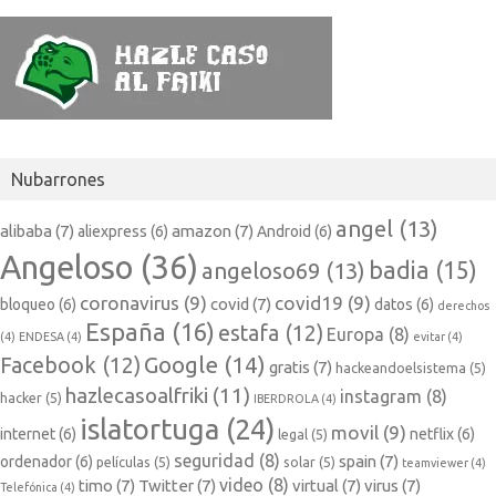
Nubarrones
angel
(13)
alibaba
(7)
amazon
(7)
aliexpress
(6)
Android
(6)
Angeloso
(36)
badia
(15)
angeloso69
(13)
coronavirus
(9)
covid19
(9)
covid
(7)
bloqueo
(6)
datos
(6)
derechos
España
(16)
estafa
(12)
Europa
(8)
(4)
ENDESA
(4)
evitar
(4)
Google
(14)
Facebook
(12)
gratis
(7)
hackeandoelsistema
(5)
hazlecasoalfriki
(11)
instagram
(8)
hacker
(5)
IBERDROLA
(4)
islatortuga
(24)
movil
(9)
internet
(6)
netflix
(6)
legal
(5)
seguridad
(8)
spain
(7)
ordenador
(6)
películas
(5)
solar
(5)
teamviewer
(4)
video
(8)
timo
(7)
Twitter
(7)
virtual
(7)
virus
(7)
Telefónica
(4)