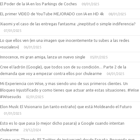
El Poder de la IA en los Parkings de Coches
09/01/2025
EL primer VIDEO de YouTube MEJORADO con IA en HD 4k
08/01/2025
Xiaomi y el caso de las entregas fantasma: ¿ineptitud o simple indiferencia?
07/01/2025
Lo que ellos ven (en una imagen que inocentemente tu subes a las redes
«suciales»)
06/01/2025
Innocence, mi gran amiga, lanza un nuevo single
05/01/2025
Cree el ladrón (Google), que todos son de su condición… Parte 2 de la
demanda que voy a empezar contra ellos por chulearme
04/01/2025
Mi Experiencia con Wise, y mas siendo uno de sus primeros clientes. Un
Bloqueo Injustificado y como tienes que actuar ante estas situaciones. #Wise
#Wisesucks
02/01/2025
Elon Musk: El Visionario (un tanto extraño) que está Moldeando el Futuro
01/01/2025
Esto es lo que pasa (o mejor dicho pasara) a Google cuando intentan
chulearme
29/12/2024
Como usar Threads (El Twitter de Instagram) desde España. Recuerda que