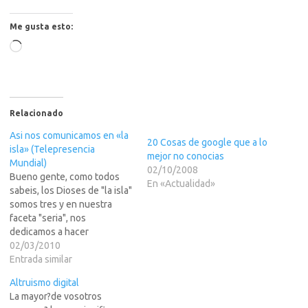
Me gusta esto:
Cargando...
Relacionado
Asi nos comunicamos en «la
20 Cosas de google que a lo
isla» (Telepresencia
mejor no conocias
Mundial)
02/10/2008
Bueno gente, como todos
En «Actualidad»
sabeis, los Dioses de "la isla"
somos tres y en nuestra
faceta "seria", nos
dedicamos a hacer
proyectos avanzados de
02/03/2010
Internet, como el RPX LOGIN
Entrada similar
-que va a pegar muy fuerte,
Altruismo digital
ya lo vereis- y cosas
La mayor?de vosotros
parecidas. Mi idea es