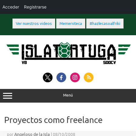
Acceder
Registrarse
Ver nuestros videos
Memeroteca
#hazlecasoalfriki
Saltar
al
contenido
Menú
Proyectos como freelance
por
Angeloso de la Isla
|
08/10/2008