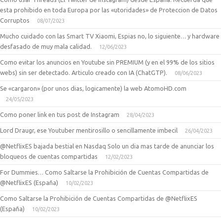
esta prohibido en toda Europa por las «utoridades» de Proteccion de Datos
Corruptos
08/07/2023
Mucho cuidado con las Smart TV Xiaomi, Espias no, lo siguiente… y hardware
desfasado de muy mala calidad.
12/06/2023
Como evitar los anuncios en Youtube sin PREMIUM (y en el 99% de los sitios
webs) sin ser detectado. Articulo creado con IA (ChatGTP).
08/06/2023
Se «cargaron» (por unos dias, logicamente) la web AtomoHD.com
24/05/2023
Como poner link en tus post de Instagram
28/04/2023
Lord Draugr, ese Youtuber mentirosillo o sencillamente imbecil
26/04/2023
@NetflixES bajada bestial en Nasdaq Solo un dia mas tarde de anunciar los
bloqueos de cuentas compartidas
12/02/2023
For Dummies… Como Saltarse la Prohibición de Cuentas Compartidas de
@NetflixES (España)
10/02/2023
Como Saltarse la Prohibición de Cuentas Compartidas de @NetflixES
(España)
10/02/2023