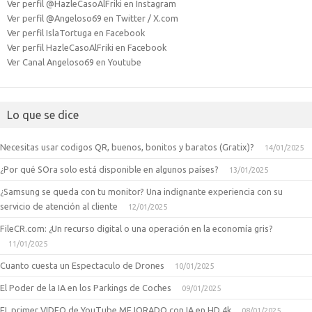
Ver perfil @HazleCasoAlFriki en Instagram
Ver perfil @Angeloso69 en Twitter / X.com
Ver perfil IslaTortuga en Facebook
Ver perfil HazleCasoAlFriki en Facebook
Ver Canal Angeloso69 en Youtube
Lo que se dice
Necesitas usar codigos QR, buenos, bonitos y baratos (Gratix)?
14/01/2025
¿Por qué SOra solo está disponible en algunos países?
13/01/2025
¿Samsung se queda con tu monitor? Una indignante experiencia con su
servicio de atención al cliente
12/01/2025
FileCR.com: ¿Un recurso digital o una operación en la economía gris?
11/01/2025
Cuanto cuesta un Espectaculo de Drones
10/01/2025
El Poder de la IA en los Parkings de Coches
09/01/2025
EL primer VIDEO de YouTube MEJORADO con IA en HD 4k
08/01/2025