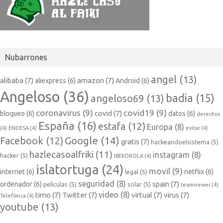
Nubarrones
angel
(13)
alibaba
(7)
amazon
(7)
aliexpress
(6)
Android
(6)
Angeloso
(36)
badia
(15)
angeloso69
(13)
coronavirus
(9)
covid19
(9)
covid
(7)
bloqueo
(6)
datos
(6)
derechos
España
(16)
estafa
(12)
Europa
(8)
(4)
ENDESA
(4)
evitar
(4)
Google
(14)
Facebook
(12)
gratis
(7)
hackeandoelsistema
(5)
hazlecasoalfriki
(11)
instagram
(8)
hacker
(5)
IBERDROLA
(4)
islatortuga
(24)
movil
(9)
internet
(6)
netflix
(6)
legal
(5)
seguridad
(8)
spain
(7)
ordenador
(6)
películas
(5)
solar
(5)
teamviewer
(4)
video
(8)
timo
(7)
Twitter
(7)
virtual
(7)
virus
(7)
Telefónica
(4)
youtube
(13)