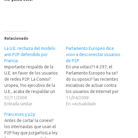
Relacionado
La U.E. rechaza del modelo
Parlamento Europeo dice
anti P2P defendido por
«no» a desconectar usuarios
Francia
de P2P
Importante respaldo de la
En una votaci?14-297, el
U.E. en favor de los usuarios
Parlamento Europeo ha se?
de redes P2P. La Comisi?
do su oposici? las recientes
uropea, ?no ejecutivo de la
iniciativas de actuar contra
U.E., acaba de respaldar un
los usuarios de Internet por
informe del Parlamento
02/11/2008
la reiterada violaci?e
11/04/2008
Europeo que niega la
Entrada similar
derechos de autor. Para
En «Actualidad»
capacidad de restricci?el
conocer m?pincha en LEER
Franceses y p2p
acceso a Internet de los
MS>>> El voto se hizo sobre
Antes de cortar la conexi?
usuarios, a los operadores
una enmienda (documento
los internautas que usan el
de Internet.El modelo
de Word).Recientemente, el
P2P hay que juzgarlosLa ley
restrictivo defendido por
cine y las industrias de la…