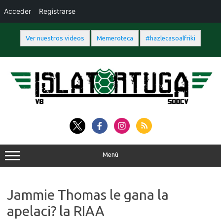
Acceder
Registrarse
Ver nuestros videos
Memeroteca
#hazlecasoalfriki
Saltar
al
contenido
Menú
Jammie Thomas le gana la
apelaci? la RIAA