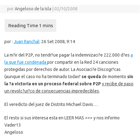
por
Angeloso de la Isla
|
02/10/2008
por :
Juan Ranchal
: 26 Set 2008, 9:14
La m?ir del P2P, no tendr?ue pagar la indemnizaci?e 222.000 d?es
a
la que fue condenada
por compartir en la Red 24 canciones
protegidas por derechos de autor. La Asociaci?e Discogr?cas
(aunque el caso no ha terminado todav?
se queda
de momento
sin
la ?a victoria en un proceso federal sobre P2P
y recibe de paso
un revolc?ur?co de consecuencias impredecibles
.
El veredicto del juez de Distrito Michael Davis…
El resto si sus interesa esta en LEER MAS >>> y nos informo
Vader13
Angeloso