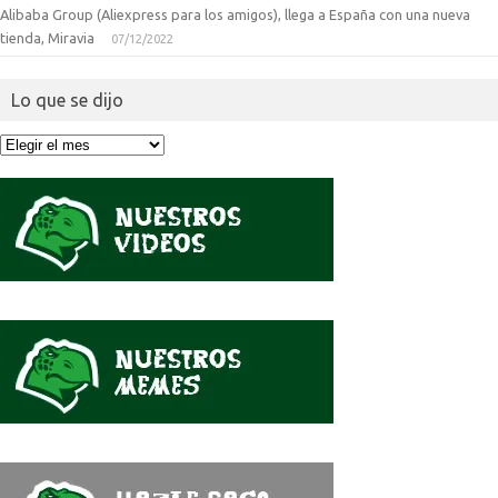
Alibaba Group (Aliexpress para los amigos), llega a España con una nueva
tienda, Miravia
07/12/2022
Lo que se dijo
Lo
que
se
dijo