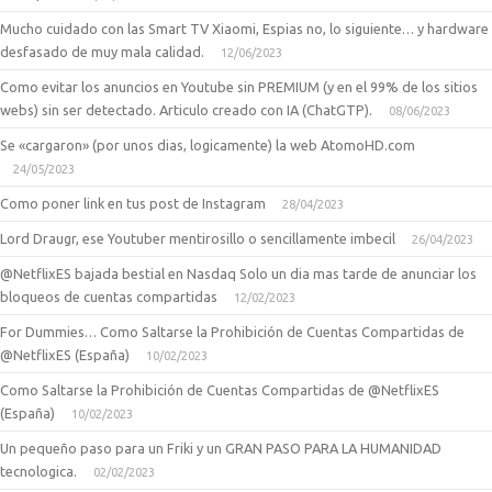
Mucho cuidado con las Smart TV Xiaomi, Espias no, lo siguiente… y hardware
desfasado de muy mala calidad.
12/06/2023
Como evitar los anuncios en Youtube sin PREMIUM (y en el 99% de los sitios
webs) sin ser detectado. Articulo creado con IA (ChatGTP).
08/06/2023
Se «cargaron» (por unos dias, logicamente) la web AtomoHD.com
24/05/2023
Como poner link en tus post de Instagram
28/04/2023
Lord Draugr, ese Youtuber mentirosillo o sencillamente imbecil
26/04/2023
@NetflixES bajada bestial en Nasdaq Solo un dia mas tarde de anunciar los
bloqueos de cuentas compartidas
12/02/2023
For Dummies… Como Saltarse la Prohibición de Cuentas Compartidas de
@NetflixES (España)
10/02/2023
Como Saltarse la Prohibición de Cuentas Compartidas de @NetflixES
(España)
10/02/2023
Un pequeño paso para un Friki y un GRAN PASO PARA LA HUMANIDAD
tecnologica.
02/02/2023