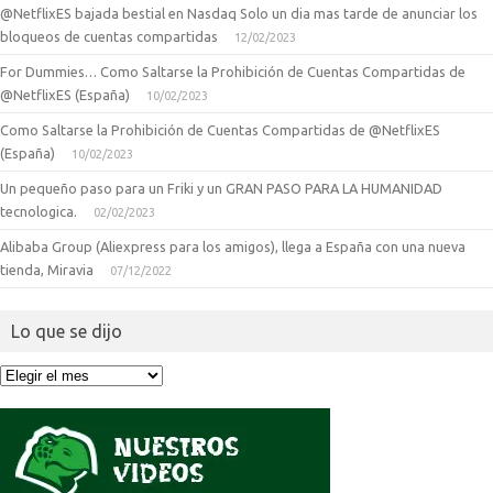
@NetflixES bajada bestial en Nasdaq Solo un dia mas tarde de anunciar los
bloqueos de cuentas compartidas
12/02/2023
For Dummies… Como Saltarse la Prohibición de Cuentas Compartidas de
@NetflixES (España)
10/02/2023
Como Saltarse la Prohibición de Cuentas Compartidas de @NetflixES
(España)
10/02/2023
Un pequeño paso para un Friki y un GRAN PASO PARA LA HUMANIDAD
tecnologica.
02/02/2023
Alibaba Group (Aliexpress para los amigos), llega a España con una nueva
tienda, Miravia
07/12/2022
Lo que se dijo
Lo
que
se
dijo