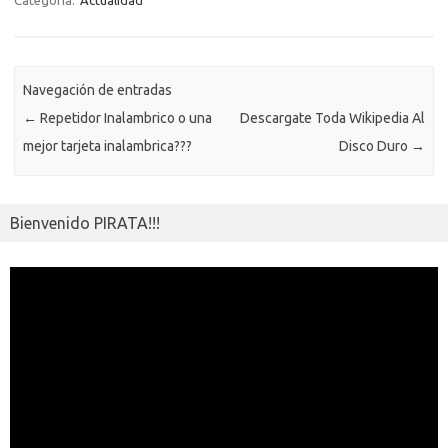
o
r
Li
A
a
g
er
a
kl
m
Categoría:
Actualidad
o
n
p
m
er
m
as
p
k
k
p
e
sn
ar
ik
Navegación de entradas
ti
←
Repetidor Inalambrico o una
Descargate Toda Wikipedia Al
i
r
mejor tarjeta inalambrica???
Disco Duro
→
Bienvenido PIRATA!!!