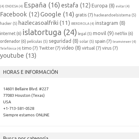
España
(16)
estafa
(12)
Europa
(8)
(4)
ENDESA
(4)
evitar
(4)
Google
(14)
Facebook
(12)
gratis
(7)
hackeandoelsistema
(5)
hazlecasoalfriki
(11)
instagram
(8)
hacker
(5)
IBERDROLA
(4)
islatortuga
(24)
movil
(9)
internet
(6)
netflix
(6)
legal
(5)
seguridad
(8)
spain
(7)
ordenador
(6)
películas
(5)
solar
(5)
teamviewer
(4)
video
(8)
timo
(7)
Twitter
(7)
virtual
(7)
virus
(7)
Telefónica
(4)
youtube
(13)
HORAS E INFORMACIÓN
14601 Bellaire Blvd. #227
77083 Houston (Texas)
USA
+1-713-581-0528
Siempre estamos ONLINE
Busca por categoría