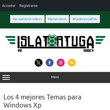
Acceder
Registrarse
Ver nuestros videos
Memeroteca
#hazlecasoalfriki
Saltar
al
contenido
Menú
Los 4 mejores Temas para
Windows Xp