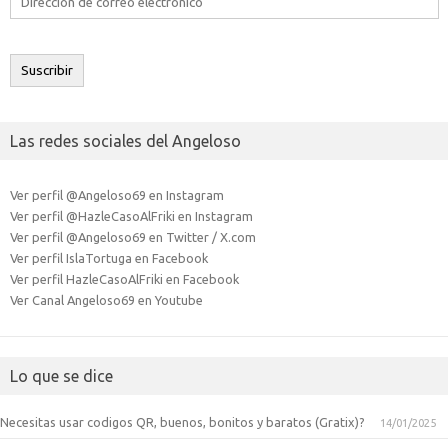
de
correo
electrónico
Suscribir
Las redes sociales del Angeloso
Ver perfil @Angeloso69 en Instagram
Ver perfil @HazleCasoAlFriki en Instagram
Ver perfil @Angeloso69 en Twitter / X.com
Ver perfil IslaTortuga en Facebook
Ver perfil HazleCasoAlFriki en Facebook
Ver Canal Angeloso69 en Youtube
Lo que se dice
Necesitas usar codigos QR, buenos, bonitos y baratos (Gratix)?
14/01/2025