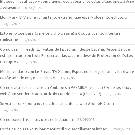
Bloqueo Injustificado y como tienes que actuar ante estas situaciones. #Wise
#Wisesucks
02/01/2025
Elon Musk: El Visionario (un tanto extraño) que está Moldeando el Futuro
01/01/2025
Esto es lo que pasa (o mejor dicho pasara) a Google cuando intentan
chulearme
29/12/2024
Como usar Threads (El Twitter de Instagram) desde España. Recuerda que
esta prohibido en toda Europa por las «utoridades» de Proteccion de Datos
Corruptos
08/07/2023
Mucho cuidado con las Smart TV Xiaomi, Espias no, lo siguiente… y hardware
desfasado de muy mala calidad.
12/06/2023
Como evitar los anuncios en Youtube sin PREMIUM (y en el 99% de los sitios
webs) sin ser detectado. Articulo creado con IA (ChatGTP).
08/06/2023
Se «cargaron» (por unos dias, logicamente) la web AtomoHD.com
24/05/2023
Como poner link en tus post de Instagram
28/04/2023
Lord Draugr, ese Youtuber mentirosillo o sencillamente imbecil
26/04/2023