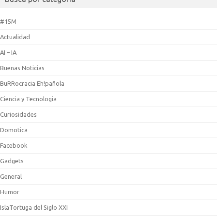
#15M
Actualidad
AI – IA
Buenas Noticias
BuRRocracia Eh!pañola
Ciencia y Tecnologia
Curiosidades
Domotica
Facebook
Gadgets
General
Humor
IslaTortuga del Siglo XXI