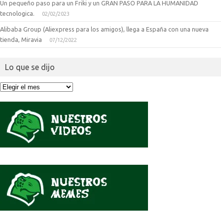
Un pequeño paso para un Friki y un GRAN PASO PARA LA HUMANIDAD
tecnologica.
02/02/2023
Alibaba Group (Aliexpress para los amigos), llega a España con una nueva
tienda, Miravia
07/12/2022
Lo que se dijo
Lo
que
se
dijo