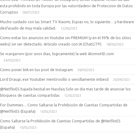
esta prohibido en toda Europa por las «utoridades» de Proteccion de Datos
Corruptos
08/07/2023
Mucho cuidado con las Smart TV Xiaomi, Espias no, lo siguiente… y hardware
desfasado de muy mala calidad.
12/06/2023
Como evitar los anuncios en Youtube sin PREMIUM (y en el 99% de los sitios
webs) sin ser detectado. Articulo creado con IA (ChatGTP).
08/06/2023
Se «cargaron» (por unos dias, logicamente) la web AtomoHD.com
24/05/2023
Como poner link en tus post de Instagram
28/04/2023
Lord Draugr, ese Youtuber mentirosillo o sencillamente imbecil
26/04/2023
@NetflixES bajada bestial en Nasdaq Solo un dia mas tarde de anunciar los
bloqueos de cuentas compartidas
12/02/2023
For Dummies… Como Saltarse la Prohibición de Cuentas Compartidas de
@NetflixES (España)
10/02/2023
Como Saltarse la Prohibición de Cuentas Compartidas de @NetflixES
(España)
10/02/2023