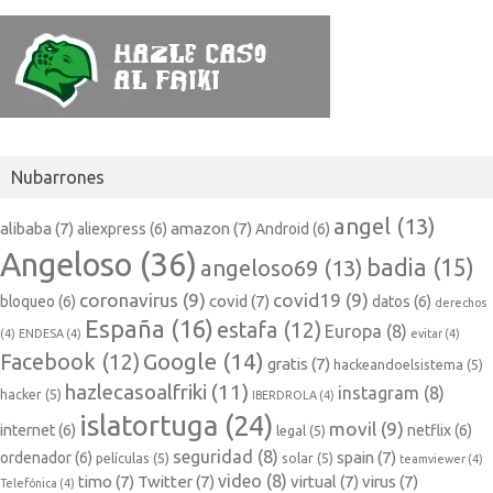
Nubarrones
angel
(13)
alibaba
(7)
amazon
(7)
aliexpress
(6)
Android
(6)
Angeloso
(36)
badia
(15)
angeloso69
(13)
coronavirus
(9)
covid19
(9)
covid
(7)
bloqueo
(6)
datos
(6)
derechos
España
(16)
estafa
(12)
Europa
(8)
(4)
ENDESA
(4)
evitar
(4)
Google
(14)
Facebook
(12)
gratis
(7)
hackeandoelsistema
(5)
hazlecasoalfriki
(11)
instagram
(8)
hacker
(5)
IBERDROLA
(4)
islatortuga
(24)
movil
(9)
internet
(6)
netflix
(6)
legal
(5)
seguridad
(8)
spain
(7)
ordenador
(6)
películas
(5)
solar
(5)
teamviewer
(4)
video
(8)
timo
(7)
Twitter
(7)
virtual
(7)
virus
(7)
Telefónica
(4)