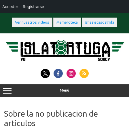
Acceder
Registrarse
Ver nuestros videos
Memeroteca
#hazlecasoalfriki
Saltar
al
contenido
Menú
Sobre la no publicacion de
articulos