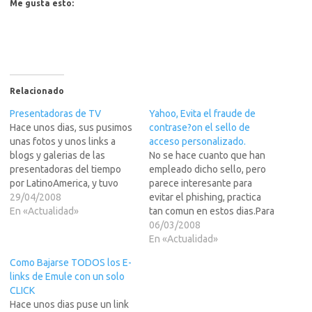
Me gusta esto:
Relacionado
Presentadoras de TV
Yahoo, Evita el fraude de
Hace unos dias, sus pusimos
contrase?on el sello de
unas fotos y unos links a
acceso personalizado.
blogs y galerias de las
No se hace cuanto que han
presentadoras del tiempo
empleado dicho sello, pero
por LatinoAmerica, y tuvo
parece interesante para
bastante exito dicho post.
29/04/2008
evitar el phishing, practica
Pues ahora para rizar el rizo,
En «Actualidad»
tan comun en estos dias.Para
sus ponemos el link a una
los que no esten
06/03/2008
pagina web donde estan
familiarizados con el
En «Actualidad»
todas o casi todas las
concepto del phishing:El
Como Bajarse TODOS los E-
presentadoras de…
phishing se basa en el env?
links de Emule con un solo
por parte de un estafador de
CLICK
un mensaje electr?o o enlace
Hace unos dias puse un link
de una…