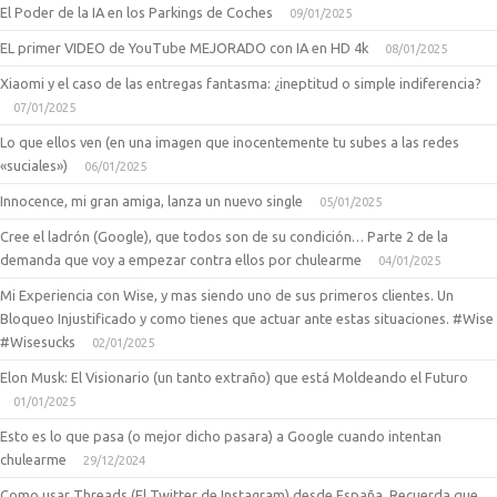
El Poder de la IA en los Parkings de Coches
09/01/2025
EL primer VIDEO de YouTube MEJORADO con IA en HD 4k
08/01/2025
Xiaomi y el caso de las entregas fantasma: ¿ineptitud o simple indiferencia?
07/01/2025
Lo que ellos ven (en una imagen que inocentemente tu subes a las redes
«suciales»)
06/01/2025
Innocence, mi gran amiga, lanza un nuevo single
05/01/2025
Cree el ladrón (Google), que todos son de su condición… Parte 2 de la
demanda que voy a empezar contra ellos por chulearme
04/01/2025
Mi Experiencia con Wise, y mas siendo uno de sus primeros clientes. Un
Bloqueo Injustificado y como tienes que actuar ante estas situaciones. #Wise
#Wisesucks
02/01/2025
Elon Musk: El Visionario (un tanto extraño) que está Moldeando el Futuro
01/01/2025
Esto es lo que pasa (o mejor dicho pasara) a Google cuando intentan
chulearme
29/12/2024
Como usar Threads (El Twitter de Instagram) desde España. Recuerda que