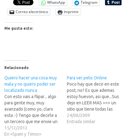
WhatsApp
Telegram
Correo electrónico
Imprimir
Me gusta esto:
Relacionado
Quiero hacer una cosa muy
Para ver pelis Online
mala y no quiero poder ser
Poco hay que decir en este
localizado nunca
post, no? Es que ademas
Con esto vais a flipar... algo
estoy huevon, asi que...Sus
para gente muy, muy
dejo en LEER MAS >>> un
avanzado (como yo, claro
sitio que tiene todas las
esta :-) Tengo que decirle a
ultimas novedades en Ingles
24/06/2009
un tercero que me envie un
en materia de peliculas
Entrada similar
mail a una direccion que yo
15/12/2012
Online... asi pues a fecha de
le de, pero si ese alguien o
En «Spam y Timos»
hoy podemos encontrar el