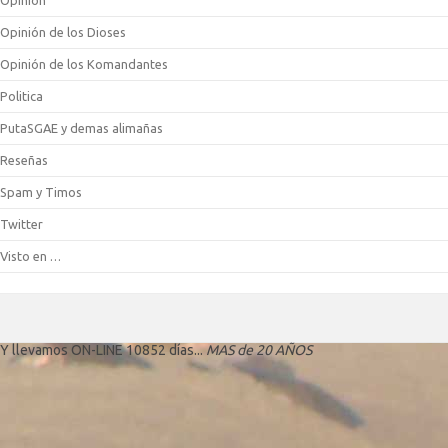
Opinión
Opinión de los Dioses
Opinión de los Komandantes
Politica
PutaSGAE y demas alimañas
Reseñas
Spam y Timos
Twitter
Visto en …
Y llevamos ON-LINE 10852 días...
MAS de 20 AÑOS