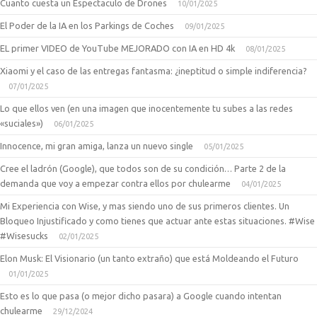
Cuanto cuesta un Espectaculo de Drones
10/01/2025
El Poder de la IA en los Parkings de Coches
09/01/2025
EL primer VIDEO de YouTube MEJORADO con IA en HD 4k
08/01/2025
Xiaomi y el caso de las entregas fantasma: ¿ineptitud o simple indiferencia?
07/01/2025
Lo que ellos ven (en una imagen que inocentemente tu subes a las redes
«suciales»)
06/01/2025
Innocence, mi gran amiga, lanza un nuevo single
05/01/2025
Cree el ladrón (Google), que todos son de su condición… Parte 2 de la
demanda que voy a empezar contra ellos por chulearme
04/01/2025
Mi Experiencia con Wise, y mas siendo uno de sus primeros clientes. Un
Bloqueo Injustificado y como tienes que actuar ante estas situaciones. #Wise
#Wisesucks
02/01/2025
Elon Musk: El Visionario (un tanto extraño) que está Moldeando el Futuro
01/01/2025
Esto es lo que pasa (o mejor dicho pasara) a Google cuando intentan
chulearme
29/12/2024