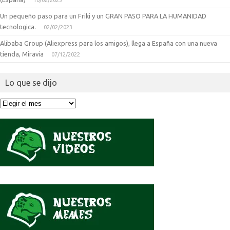
10/02/2023
Un pequeño paso para un Friki y un GRAN PASO PARA LA HUMANIDAD
tecnologica.
02/02/2023
Alibaba Group (Aliexpress para los amigos), llega a España con una nueva
tienda, Miravia
07/12/2022
Lo que se dijo
Lo
que
se
dijo