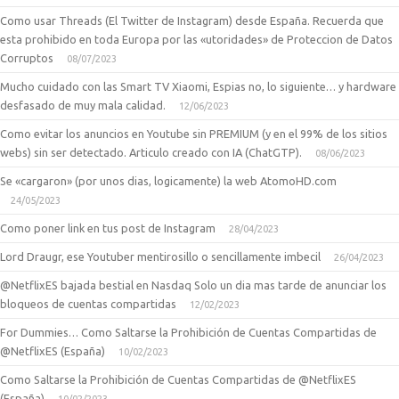
Como usar Threads (El Twitter de Instagram) desde España. Recuerda que
esta prohibido en toda Europa por las «utoridades» de Proteccion de Datos
Corruptos
08/07/2023
Mucho cuidado con las Smart TV Xiaomi, Espias no, lo siguiente… y hardware
desfasado de muy mala calidad.
12/06/2023
Como evitar los anuncios en Youtube sin PREMIUM (y en el 99% de los sitios
webs) sin ser detectado. Articulo creado con IA (ChatGTP).
08/06/2023
Se «cargaron» (por unos dias, logicamente) la web AtomoHD.com
24/05/2023
Como poner link en tus post de Instagram
28/04/2023
Lord Draugr, ese Youtuber mentirosillo o sencillamente imbecil
26/04/2023
@NetflixES bajada bestial en Nasdaq Solo un dia mas tarde de anunciar los
bloqueos de cuentas compartidas
12/02/2023
For Dummies… Como Saltarse la Prohibición de Cuentas Compartidas de
@NetflixES (España)
10/02/2023
Como Saltarse la Prohibición de Cuentas Compartidas de @NetflixES
(España)