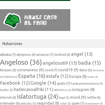
Nubarrones
angel
(13)
alibaba
(7)
amazon
(7)
aliexpress
(6)
Android
(6)
Angeloso
(36)
badia
(15)
angeloso69
(13)
coronavirus
(9)
covid19
(9)
covid
(7)
bloqueo
(6)
datos
(6)
derechos
España
(16)
estafa
(12)
Europa
(8)
(4)
ENDESA
(4)
evitar
(4)
Google
(14)
Facebook
(12)
gratis
(7)
hackeandoelsistema
(5)
hazlecasoalfriki
(11)
instagram
(8)
hacker
(5)
IBERDROLA
(4)
islatortuga
(24)
movil
(9)
internet
(6)
netflix
(6)
legal
(5)
seguridad
(8)
spain
(7)
ordenador
(6)
películas
(5)
solar
(5)
teamviewer
(4)