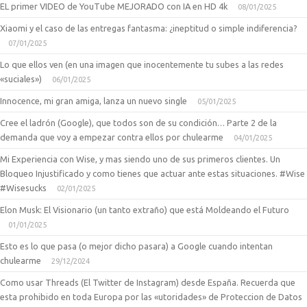
EL primer VIDEO de YouTube MEJORADO con IA en HD 4k
08/01/2025
Xiaomi y el caso de las entregas fantasma: ¿ineptitud o simple indiferencia?
07/01/2025
Lo que ellos ven (en una imagen que inocentemente tu subes a las redes
«suciales»)
06/01/2025
Innocence, mi gran amiga, lanza un nuevo single
05/01/2025
Cree el ladrón (Google), que todos son de su condición… Parte 2 de la
demanda que voy a empezar contra ellos por chulearme
04/01/2025
Mi Experiencia con Wise, y mas siendo uno de sus primeros clientes. Un
Bloqueo Injustificado y como tienes que actuar ante estas situaciones. #Wise
#Wisesucks
02/01/2025
Elon Musk: El Visionario (un tanto extraño) que está Moldeando el Futuro
01/01/2025
Esto es lo que pasa (o mejor dicho pasara) a Google cuando intentan
chulearme
29/12/2024
Como usar Threads (El Twitter de Instagram) desde España. Recuerda que
esta prohibido en toda Europa por las «utoridades» de Proteccion de Datos