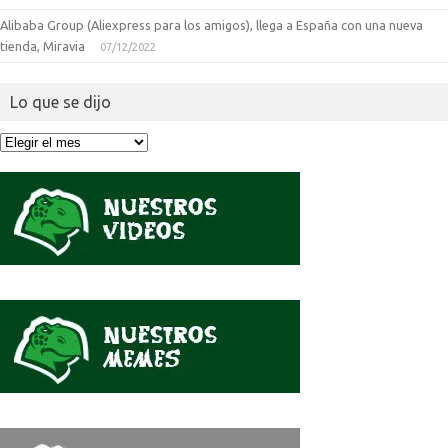
Alibaba Group (Aliexpress para los amigos), llega a España con una nueva
tienda, Miravia
07/12/2022
Lo que se dijo
Lo
que
se
dijo