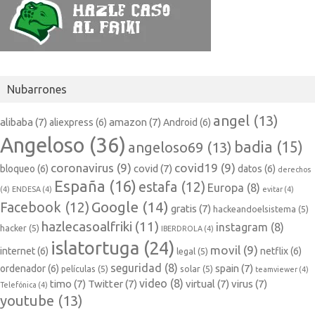
Nubarrones
angel
(13)
alibaba
(7)
amazon
(7)
aliexpress
(6)
Android
(6)
Angeloso
(36)
badia
(15)
angeloso69
(13)
coronavirus
(9)
covid19
(9)
covid
(7)
bloqueo
(6)
datos
(6)
derechos
España
(16)
estafa
(12)
Europa
(8)
(4)
ENDESA
(4)
evitar
(4)
Google
(14)
Facebook
(12)
gratis
(7)
hackeandoelsistema
(5)
hazlecasoalfriki
(11)
instagram
(8)
hacker
(5)
IBERDROLA
(4)
islatortuga
(24)
movil
(9)
internet
(6)
netflix
(6)
legal
(5)
seguridad
(8)
spain
(7)
ordenador
(6)
películas
(5)
solar
(5)
teamviewer
(4)
video
(8)
timo
(7)
Twitter
(7)
virtual
(7)
virus
(7)
Telefónica
(4)
youtube
(13)