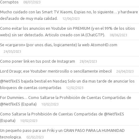
Corruptos
08/07/2023
Mucho cuidado con las Smart TV Xiaomi, Espias no, lo siguiente… y hardware
desfasado de muy mala calidad.
12/06/2023
Como evitar los anuncios en Youtube sin PREMIUM (y en el 99% de los sitios
webs) sin ser detectado. Articulo creado con IA (ChatGTP).
08/06/2023
Se «cargaron» (por unos dias, logicamente) la web AtomoHD.com
24/05/2023
Como poner link en tus post de Instagram
28/04/2023
Lord Draugr, ese Youtuber mentirosillo o sencillamente imbecil
26/04/2023
@NetflixES bajada bestial en Nasdaq Solo un dia mas tarde de anunciar los
bloqueos de cuentas compartidas
12/02/2023
For Dummies… Como Saltarse la Prohibición de Cuentas Compartidas de
@NetflixES (España)
10/02/2023
Como Saltarse la Prohibición de Cuentas Compartidas de @NetflixES
(España)
10/02/2023
Un pequeño paso para un Friki y un GRAN PASO PARA LA HUMANIDAD
tecnologica.
02/02/2023