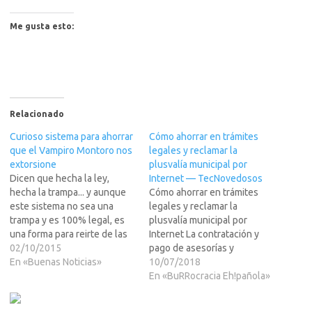
Me gusta esto:
Relacionado
Curioso sistema para ahorrar
Cómo ahorrar en trámites
que el Vampiro Montoro nos
legales y reclamar la
extorsione
plusvalía municipal por
Dicen que hecha la ley,
Internet — TecNovedosos
hecha la trampa... y aunque
Cómo ahorrar en trámites
este sistema no sea una
legales y reclamar la
trampa y es 100% legal, es
plusvalía municipal por
una forma para reirte de las
Internet La contratación y
SS y Hacienda, y ademas
02/10/2015
pago de asesorías y
cotizando para tu jubilacion.
En «Buenas Noticias»
abogados, así como la
10/07/2018
Ok, tienes un pequeño
redacción de documentos y
En «BuRRocracia Eh!pañola»
negocio online (o de otro
las visitas al ayuntamiento
tipo), tienes que facturar,
para solicitar las