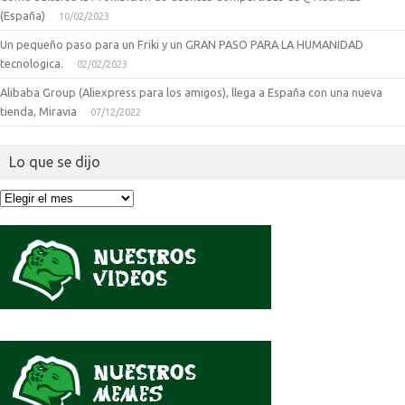
(España)
10/02/2023
Un pequeño paso para un Friki y un GRAN PASO PARA LA HUMANIDAD
tecnologica.
02/02/2023
Alibaba Group (Aliexpress para los amigos), llega a España con una nueva
tienda, Miravia
07/12/2022
Lo que se dijo
Lo
que
se
dijo