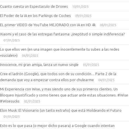
Cuanto cuesta un Espectaculo de Drones
10/01/2025
El Poder de la IA en los Parkings de Coches
09/01/2025
EL primer VIDEO de YouTube MEJORADO con IA en HD 4k
08/01/2025
Xiaomi y el caso de las entregas fantasma: ¿ineptitud o simple indiferencia?
07/01/2025
Lo que ellos ven (en una imagen que inocentemente tu subes a las redes
«suciales»)
06/01/2025
Innocence, mi gran amiga, lanza un nuevo single
05/01/2025
Cree el ladrón (Google), que todos son de su condición… Parte 2 de la
demanda que voy a empezar contra ellos por chulearme
04/01/2025
Mi Experiencia con Wise, y mas siendo uno de sus primeros clientes. Un
Bloqueo Injustificado y como tienes que actuar ante estas situaciones. #Wise
#Wisesucks
02/01/2025
Elon Musk: El Visionario (un tanto extraño) que está Moldeando el Futuro
01/01/2025
Esto es lo que pasa (o mejor dicho pasara) a Google cuando intentan