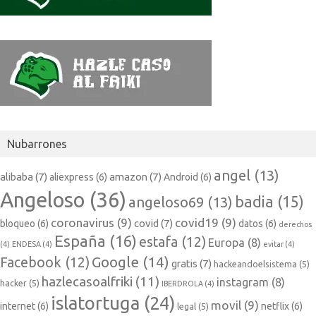
Nubarrones
angel
(13)
alibaba
(7)
amazon
(7)
aliexpress
(6)
Android
(6)
Angeloso
(36)
badia
(15)
angeloso69
(13)
coronavirus
(9)
covid19
(9)
covid
(7)
bloqueo
(6)
datos
(6)
derechos
España
(16)
estafa
(12)
Europa
(8)
(4)
ENDESA
(4)
evitar
(4)
Google
(14)
Facebook
(12)
gratis
(7)
hackeandoelsistema
(5)
hazlecasoalfriki
(11)
instagram
(8)
hacker
(5)
IBERDROLA
(4)
islatortuga
(24)
movil
(9)
internet
(6)
netflix
(6)
legal
(5)