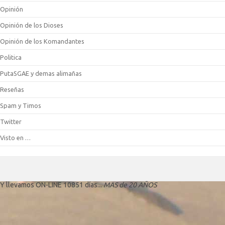
Opinión
Opinión de los Dioses
Opinión de los Komandantes
Politica
PutaSGAE y demas alimañas
Reseñas
Spam y Timos
Twitter
Visto en …
Y llevamos ON-LINE 10851 días...
MAS de 20 AÑOS