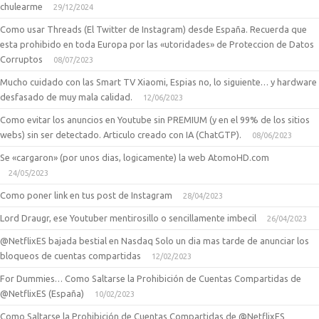
chulearme
29/12/2024
Como usar Threads (El Twitter de Instagram) desde España. Recuerda que
esta prohibido en toda Europa por las «utoridades» de Proteccion de Datos
Corruptos
08/07/2023
Mucho cuidado con las Smart TV Xiaomi, Espias no, lo siguiente… y hardware
desfasado de muy mala calidad.
12/06/2023
Como evitar los anuncios en Youtube sin PREMIUM (y en el 99% de los sitios
webs) sin ser detectado. Articulo creado con IA (ChatGTP).
08/06/2023
Se «cargaron» (por unos dias, logicamente) la web AtomoHD.com
24/05/2023
Como poner link en tus post de Instagram
28/04/2023
Lord Draugr, ese Youtuber mentirosillo o sencillamente imbecil
26/04/2023
@NetflixES bajada bestial en Nasdaq Solo un dia mas tarde de anunciar los
bloqueos de cuentas compartidas
12/02/2023
For Dummies… Como Saltarse la Prohibición de Cuentas Compartidas de
@NetflixES (España)
10/02/2023
Como Saltarse la Prohibición de Cuentas Compartidas de @NetflixES