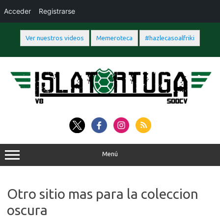
Acceder
Registrarse
Ver nuestros videos
Memeroteca
#hazlecasoalfriki
Saltar
al
contenido
Menú
Otro sitio mas para la coleccion
oscura