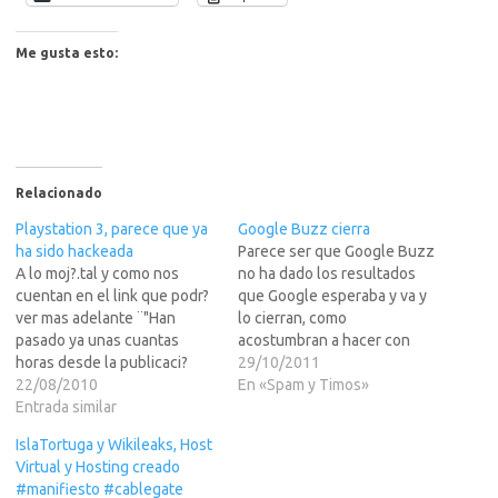
Me gusta esto:
Relacionado
Playstation 3, parece que ya
Google Buzz cierra
ha sido hackeada
Parece ser que Google Buzz
A lo moj?.tal y como nos
no ha dado los resultados
cuentan en el link que podr?
que Google esperaba y va y
ver mas adelante ¨"Han
lo cierran, como
pasado ya unas cuantas
acostumbran a hacer con
horas desde la publicaci?
todos los servicios que no
29/10/2011
span> del que podr?ser el
22/08/2010
les son rentables, como ya
En «Spam y Timos»
primer sistema que ha
Entrada similar
paso con el magnifico
conseguido burlar la
Google Wave. Supongo que
IslaTortuga y Wikileaks, Host
seguridad de PlayStation 3,
si siguen su politica de
Virtual y Hosting creado
permitiendo la carga de
"servicios cerrados", porque
#manifiesto #cablegate
copias de juegos y
han…