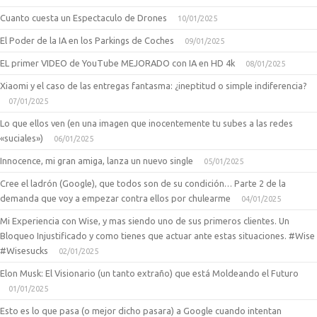
Cuanto cuesta un Espectaculo de Drones
10/01/2025
El Poder de la IA en los Parkings de Coches
09/01/2025
EL primer VIDEO de YouTube MEJORADO con IA en HD 4k
08/01/2025
Xiaomi y el caso de las entregas fantasma: ¿ineptitud o simple indiferencia?
07/01/2025
Lo que ellos ven (en una imagen que inocentemente tu subes a las redes
«suciales»)
06/01/2025
Innocence, mi gran amiga, lanza un nuevo single
05/01/2025
Cree el ladrón (Google), que todos son de su condición… Parte 2 de la
demanda que voy a empezar contra ellos por chulearme
04/01/2025
Mi Experiencia con Wise, y mas siendo uno de sus primeros clientes. Un
Bloqueo Injustificado y como tienes que actuar ante estas situaciones. #Wise
#Wisesucks
02/01/2025
Elon Musk: El Visionario (un tanto extraño) que está Moldeando el Futuro
01/01/2025
Esto es lo que pasa (o mejor dicho pasara) a Google cuando intentan