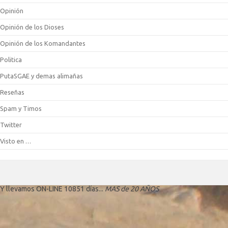
Opinión
Opinión de los Dioses
Opinión de los Komandantes
Politica
PutaSGAE y demas alimañas
Reseñas
Spam y Timos
Twitter
Visto en …
Y llevamos ON-LINE 10851 días...
MAS de 20 AÑOS