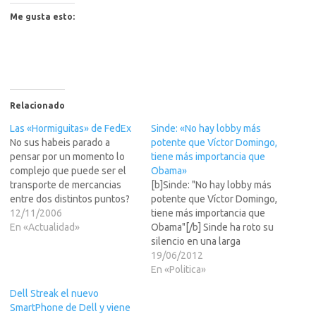
Me gusta esto:
Relacionado
Las «Hormiguitas» de FedEx
Sinde: «No hay lobby más
No sus habeis parado a
potente que Víctor Domingo,
pensar por un momento lo
tiene más importancia que
complejo que puede ser el
Obama»
transporte de mercancias
[b]Sinde: "No hay lobby más
entre dos distintos puntos?
potente que Víctor Domingo,
Nosotros solo cogemos,
12/11/2006
tiene más importancia que
hacemos un paquete de algo
En «Actualidad»
Obama"[/b] Sinde ha roto su
que hemos vendido en Ebay
silencio en una larga
y se lo damos a un se?que
entrevista concedida a la
19/06/2012
toca en la puerta, pero luego
revista Jot Down. Un silencio
En «Politica»
todo el…
que según la propia revista
Dell Streak el nuevo
se ha podido deber a que
SmartPhone de Dell y viene
LEER MAS >>>el debate