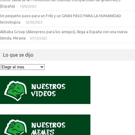
(España)
10/02/2023
Un pequeño paso para un Friki y un GRAN PASO PARA LA HUMANIDAD
tecnologica.
02/02/2023
Alibaba Group (Aliexpress para los amigos), llega a España con una nueva
tienda, Miravia
07/12/2022
Lo que se dijo
Lo
que
se
dijo