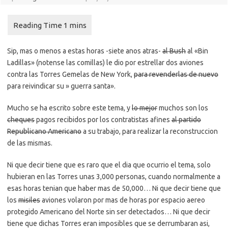
Sip, mas o menos a estas horas -siete anos atras-
al Bush
al «Bin
Ladillas» (notense las comillas) le dio por estrellar dos aviones
contra las Torres Gemelas de New York,
para revenderlas de nuevo
para reivindicar su » guerra santa».
Mucho se ha escrito sobre este tema, y
lo mejor
muchos son los
cheques
pagos recibidos por los contratistas afines
al partido
Republicano Americano
a su trabajo, para realizar la reconstruccion
de las mismas.
Ni que decir tiene que es raro que el dia que ocurrio el tema, solo
hubieran en las Torres unas 3,000 personas, cuando normalmente a
esas horas tenian que haber mas de 50,000… Ni que decir tiene que
los
misiles
aviones volaron por mas de horas por espacio aereo
protegido Americano del Norte sin ser detectados… Ni que decir
tiene que dichas Torres eran imposibles que se derrumbaran asi,