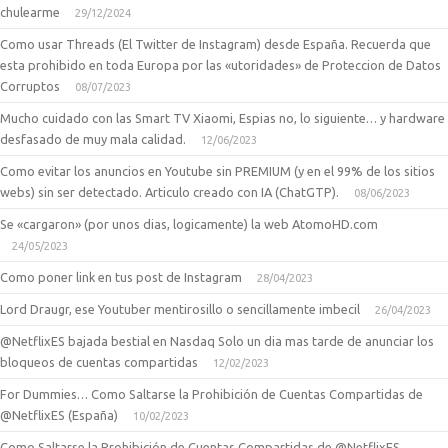
chulearme
29/12/2024
Como usar Threads (El Twitter de Instagram) desde España. Recuerda que
esta prohibido en toda Europa por las «utoridades» de Proteccion de Datos
Corruptos
08/07/2023
Mucho cuidado con las Smart TV Xiaomi, Espias no, lo siguiente… y hardware
desfasado de muy mala calidad.
12/06/2023
Como evitar los anuncios en Youtube sin PREMIUM (y en el 99% de los sitios
webs) sin ser detectado. Articulo creado con IA (ChatGTP).
08/06/2023
Se «cargaron» (por unos dias, logicamente) la web AtomoHD.com
24/05/2023
Como poner link en tus post de Instagram
28/04/2023
Lord Draugr, ese Youtuber mentirosillo o sencillamente imbecil
26/04/2023
@NetflixES bajada bestial en Nasdaq Solo un dia mas tarde de anunciar los
bloqueos de cuentas compartidas
12/02/2023
For Dummies… Como Saltarse la Prohibición de Cuentas Compartidas de
@NetflixES (España)
10/02/2023
Como Saltarse la Prohibición de Cuentas Compartidas de @NetflixES