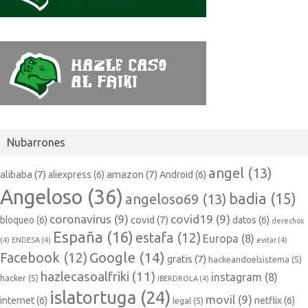
Nubarrones
angel
(13)
alibaba
(7)
amazon
(7)
aliexpress
(6)
Android
(6)
Angeloso
(36)
badia
(15)
angeloso69
(13)
coronavirus
(9)
covid19
(9)
covid
(7)
bloqueo
(6)
datos
(6)
derechos
España
(16)
estafa
(12)
Europa
(8)
(4)
ENDESA
(4)
evitar
(4)
Google
(14)
Facebook
(12)
gratis
(7)
hackeandoelsistema
(5)
hazlecasoalfriki
(11)
instagram
(8)
hacker
(5)
IBERDROLA
(4)
islatortuga
(24)
movil
(9)
internet
(6)
netflix
(6)
legal
(5)