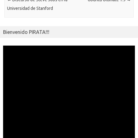
i
r
Universidad de Stanford
Bienvenido PIRATA!!!